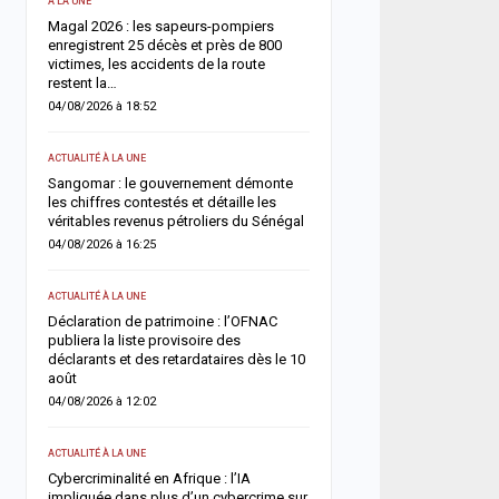
A LA UNE
SOCIÉTÉ
Magal 2026 : les sapeurs-pompiers
Retour du Magal 2026 : l
enregistrent 25 décès et près de 800
pompiers recensent 22 d
victimes, les accidents de la route
victimes, la vigilance ren
restent la…
routes
04/08/2026 à 18:52
03/08/2026 à 20:13
ACTUALITÉ À LA UNE
ACTUALITÉ À LA UNE
Sangomar : le gouvernement démonte
Magal 2026 : Sokhna Aïda
les chiffres contestés et détaille les
toute idée de remariage e
véritables revenus pétroliers du Sénégal
fidélité à Cheikh Béthio 
04/08/2026 à 16:25
03/08/2026 à 20:05
ACTUALITÉ À LA UNE
SOCIÉTÉ
nce
Déclaration de patrimoine : l’OFNAC
Cérémonie Officielle : le 
la
publiera la liste provisoire des
des Mourides alerte sur 
déclarants et des retardataires dès le 10
s’autodétruit » et appelle
août
03/08/2026 à 15:57
04/08/2026 à 12:02
SOCIÉTÉ
ACTUALITÉ À LA UNE
Ziguinchor : un vaste rés
rtie
Cybercriminalité en Afrique : l’IA
migration clandestine dé
impliquée dans plus d’un cybercrime sur
personnes déférées aprè