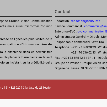
Contact
reprise Groupe Vision Communication
Rédaction :
redaction@sentv.info
ients mais aussi d’informer l’opinion
Service Commercial :
commercial@sen
Enterprise GVC :
gvc.communication
Administrateur Général – Dirpub :
resse en lignes les plus visités de la
Responsable commercial :
Awa
DIA
’investigation et d’information générale.
Téléphone : +221 77 369 28 29 : What
a la différence dans ce secteur très
+221 76 636 02 33 : Whats
s de placer la barre haute en faisant
Fixe : +221 33 875 72 31 BP : 11 46 Da
ie en insistant sur la crédibilité qui a
Groupe de Presse : Groupe Vision Co
Organe de Presse : SENTV.info : ISSN
ro 16148230209 à la date du 23 février