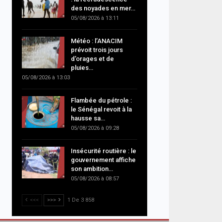
des noyades en mer…
05/08/2026 à 13:11
Météo : l’ANACIM
prévoit trois jours
d’orages et de
pluies…
05/08/2026 à 13:03
Flambée du pétrole :
le Sénégal revoit à la
hausse sa…
05/08/2026 à 09:28
Insécurité routière : le
gouvernement affiche
son ambition…
05/08/2026 à 08:57
<<<
>>>
1 De 3 858