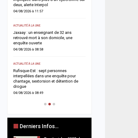
deux, alerte Interpol
03/08/2026 à 15:44
04/08/2026 à 11:57
ACTUALITÉ À LA UNE
ACTUALITÉ À LA UNE
 à
Affaire des 100 millions
Jaxaay : un enseignant de 32 ans
l’influenceuse « Bébé Ré
CFA
retrouvé mort à son domicile, une
liberté provisoire après 
enquête ouverte
03/08/2026 à 10:54
04/08/2026 à 08:58
A LA UNE
ACTUALITÉ À LA UNE
Affaire Mégapari : un r
ro
Rufisque-Est : sept personnes
fraude en ligne au cœur 
interpellées dans une enquête pour
détournement de plus de 
chantage, sextorsion et détention de
FCFA
drogue
03/08/2026 à 07:30
04/08/2026 à 08:49
Derniers Infos...