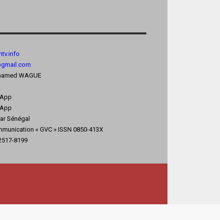
tv.
info
@gmail.com
 Mohamed WAGUE
sApp
App
kar Sénégal
mmunication « GVC » ISSN 0850-413X
 2517-8199