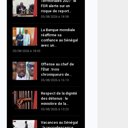
Territoriales 2027 : le
FDR alerte sur un
risque de report…
05/08/2026 à 18:58
La Banque mondiale
réaffirme sa
confiance au Sénégal
avec un…
05/08/2026 à 18:45
Offense au chef de
l’État : trois
chroniqueurs de…
05/08/2026 à 16:13
Respect de la dignité
des détenus : le
ministère de la…
05/08/2026 à 13:23
Vacances au Sénégal
: la recrudescence