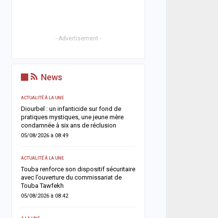
- Advertisement -
News
ACTUALITÉ À LA UNE
SOCIÉTÉ
n
Diourbel : un infanticide sur fond de
Rebeuss : Me Moussa Sar
ue
pratiques mystiques, une jeune mère
nuit les cellules les plus
condamnée à six ans de réclusion
pour évaluer les conditi
05/08/2026 à 08:49
04/08/2026 à 08:24
ACTUALITÉ À LA UNE
ACTUALITÉ À LA UNE
Touba renforce son dispositif sécuritaire
Absentéisme après le M
ant
avec l’ouverture du commissariat de
Lamine Dianté somme 17
Touba Tawfekh
justifier leur absence
05/08/2026 à 08:42
04/08/2026 à 08:12