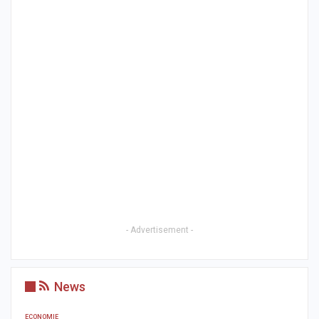
- Advertisement -
News
ECONOMIE
AC