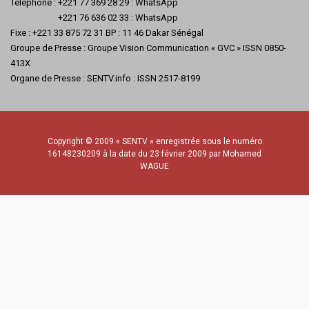
Téléphone : +221 77 369 28 29 : WhatsApp
+221 76 636 02 33 : WhatsApp
Fixe : +221 33 875 72 31 BP : 11 46 Dakar Sénégal
Groupe de Presse : Groupe Vision Communication « GVC » ISSN 0850-
413X
Organe de Presse : SENTV.info : ISSN 2517-8199
Copyright © 2009 « SENTV » enregistrée sous le numéro
16148230209 à la date du 23 février 2009 par Mohamed
WAGUE