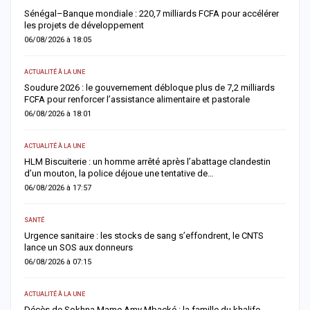
Sénégal–Banque mondiale : 220,7 milliards FCFA pour accélérer
O
les projets de développement
c
06/08/2026 à 18:05
0
ACTUALITÉ À LA UNE
AC
re
Soudure 2026 : le gouvernement débloque plus de 7,2 milliards
R
FCFA pour renforcer l’assistance alimentaire et pastorale
r
06/08/2026 à 18:01
0
ACTUALITÉ À LA UNE
S
la
HLM Biscuiterie : un homme arrêté après l’abattage clandestin
V
d’un mouton, la police déjoue une tentative de…
r
06/08/2026 à 17:57
0
SANTÉ
AC
Urgence sanitaire : les stocks de sang s’effondrent, le CNTS
M
lance un SOS aux donneurs
l
06/08/2026 à 07:15
0
ACTUALITÉ À LA UNE
AC
Décès de Sokhna Mame Amy Mbacké : la famille du khalife
F