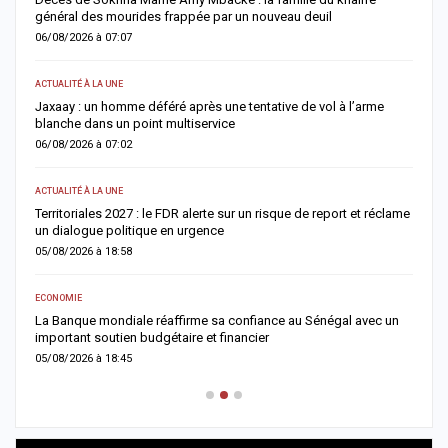
général des mourides frappée par un nouveau deuil
s
06/08/2026 à 07:07
0
ACTUALITÉ À LA UNE
A 
Jaxaay : un homme déféré après une tentative de vol à l’arme
I
blanche dans un point multiservice
M
06/08/2026 à 07:02
0
ACTUALITÉ À LA UNE
AC
Territoriales 2027 : le FDR alerte sur un risque de report et réclame
D
un dialogue politique en urgence
j
05/08/2026 à 18:58
0
ECONOMIE
AC
er
La Banque mondiale réaffirme sa confiance au Sénégal avec un
T
important soutien budgétaire et financier
c
05/08/2026 à 18:45
0