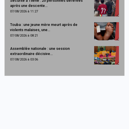
Sécurité à Tilène : 25 personnes déférées
après une descente…
07/08/2026 à 11:27
Touba : une jeune mère meurt après de
violents malaises, une…
07/08/2026 à 08:21
Assemblée nationale : une session
extraordinaire décisive…
07/08/2026 à 03:06