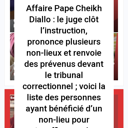
Affaire Pape Cheikh
Diallo : le juge clôt
Cité Aliou Sow : La Police Démantèle Un Présumé
Réseau De Prostitution Dans Un Appartement
l’instruction,
prononce plusieurs
non-lieux et renvoie
des prévenus devant
Politique : Aminata Touré
Déclaration De Patrimoine
Revendique Une Majorité
: Après L’échéance Du 31
le tribunal
De Maires Autour Du…
Juillet, Me Moussa…
correctionnel ; voici la
liste des personnes
ayant bénéficié d’un
non-lieu pour