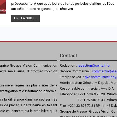
préoccupante. À quelques jours de fortes périodes d'affluence liées
aux célébrations religieuses, les réserves…
LIRE LA SUITE...
Contact
reprise Groupe Vision Communication
Rédaction :
redaction@sentv.info
ients mais aussi d’informer l’opinion
Service Commercial :
commercial@sen
Enterprise GVC :
gvc.communication
Administrateur Général – Dirpub :
resse en lignes les plus visités de la
Responsable commercial :
Awa
DIA
’investigation et d’information générale.
Téléphone : +221 77 369 28 29 : What
a la différence dans ce secteur très
+221 76 636 02 33 : Whats
s de placer la barre haute en faisant
Fixe : +221 33 875 72 31 BP : 11 46 Da
ie en insistant sur la crédibilité qui a
Groupe de Presse : Groupe Vision Co