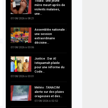
Touba : une jeune
mère meurt après de
violents malaises,
une…
07/08/2026 à 08:21
Assemblée nationale :
une session
extraordinaire
décisive…
07/08/2026 à 03:06
Justice : Dar Al
Istiqaamah plaide
pour une réforme du
Code…
07/08/2026 à 03:01
Météo : l’ANACIM
alerte sur des pluies
orageuses et des…
07/08/2026 à 02:52