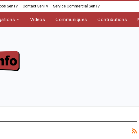
opos SenTV
Contact SenTV
Service Commercial SenTV
gations
Vidéos
Communiqués
Contributions