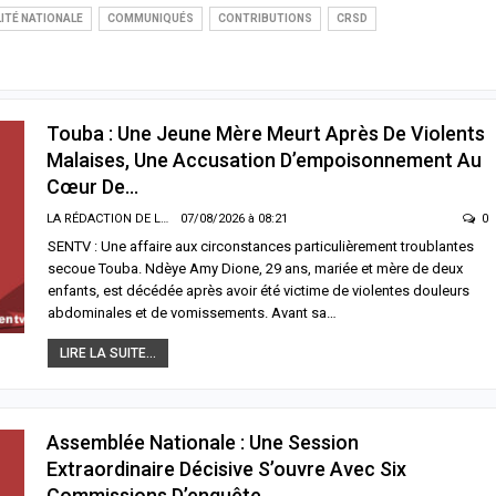
ITÉ NATIONALE
COMMUNIQUÉS
CONTRIBUTIONS
CRSD
Touba : Une Jeune Mère Meurt Après De Violents
Malaises, Une Accusation D’empoisonnement Au
Cœur De…
LA RÉDACTION DE LA SENTV.INFO
07/08/2026 à 08:21
0
SENTV : Une affaire aux circonstances particulièrement troublantes
secoue Touba. Ndèye Amy Dione, 29 ans, mariée et mère de deux
enfants, est décédée après avoir été victime de violentes douleurs
abdominales et de vomissements. Avant sa…
LIRE LA SUITE...
Assemblée Nationale : Une Session
Extraordinaire Décisive S’ouvre Avec Six
Commissions D’enquête…