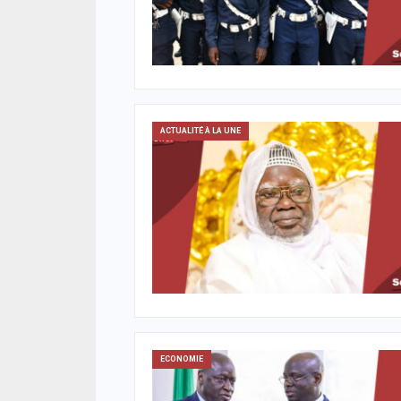
satis
05/08/2026 à 08:57
07/08
ACTUALITÉ À LA UNE
A LA 
Diourbel : un infanticide sur fond de
pratiques mystiques, une jeune mère
Gran
condamnée à six ans de réclusion
nati
244 i
05/08/2026 à 08:49
ACTUALITÉ À LA UNE
disp
07/08
ACTUALITÉ À LA UNE
Touba renforce son dispositif sécuritaire
ACTUA
avec l’ouverture du commissariat de
Touba Tawfekh
Deui
appel
05/08/2026 à 08:42
prièr
06/08
ECONOMIE