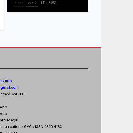
<<<
>>>
1 De 3 859
tv.
info
@gmail.com
 Mohamed WAGUE
sApp
App
kar Sénégal
mmunication « GVC » ISSN 0850-413X