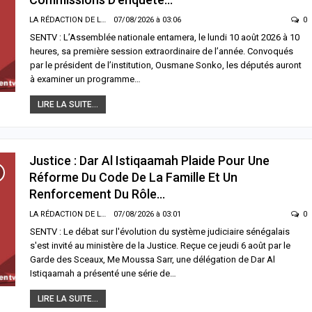
LA RÉDACTION DE LA SENTV.INFO
07/08/2026 à 03:06
0
SENTV : L’Assemblée nationale entamera, le lundi 10 août 2026 à 10
heures, sa première session extraordinaire de l’année. Convoqués
par le président de l’institution, Ousmane Sonko, les députés auront
à examiner un programme…
LIRE LA SUITE...
LITÉ À LA UNE
ECONOMIE
a : une jeune mère meurt après de
Sénégal–Banque mondiale : 220,7
Justice : Dar Al Istiqaamah Plaide Pour Une
ents malaises, une accusation
milliards FCFA pour accélérer les proj
Réforme Du Code De La Famille Et Un
poisonnement au cœur de
de développement
quête
Renforcement Du Rôle…
06/08/2026 à 18:05
/2026 à 08:21
LA RÉDACTION DE LA SENTV.INFO
07/08/2026 à 03:01
0
ACTUALITÉ À LA UNE
SENTV : Le débat sur l'évolution du système judiciaire sénégalais
LITÉ À LA UNE
Soudure 2026 : le gouvernement
s'est invité au ministère de la Justice. Reçue ce jeudi 6 août par le
mblée nationale : une session
débloque plus de 7,2 milliards FCFA
Garde des Sceaux, Me Moussa Sarr, une délégation de Dar Al
ordinaire décisive s’ouvre avec six
pour renforcer l’assistance alimentair
Istiqaamah a présenté une série de…
issions d’enquête parlementaires
pastorale
/2026 à 03:06
06/08/2026 à 18:01
LIRE LA SUITE...