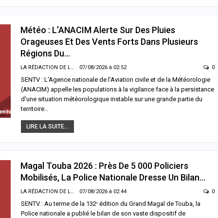
LITÉ À LA UNE
ACTUALITÉ À LA UNE
ce : Dar Al Istiqaamah plaide pour
HLM Biscuiterie : un homme arrêté ap
réforme du Code de la famille et un
l’abattage clandestin d’un mouton, la
Météo : L’ANACIM Alerte Sur Des Pluies
orcement du rôle des cadis
police déjoue une tentative de…
Orageuses Et Des Vents Forts Dans Plusieurs
/2026 à 03:01
06/08/2026 à 17:57
Régions Du…
LA RÉDACTION DE LA SENTV.INFO
07/08/2026 à 02:52
0
LITÉ À LA UNE
SANTÉ
SENTV : L'Agence nationale de l'Aviation civile et de la Météorologie
o : l’ANACIM alerte sur des pluies
Urgence sanitaire : les stocks de san
euses et des vents forts dans
s’effondrent, le CNTS lance un SOS a
(ANACIM) appelle les populations à la vigilance face à la persistance
ieurs régions du Sénégal
donneurs
d'une situation météorologique instable sur une grande partie du
/2026 à 02:52
06/08/2026 à 07:15
territoire…
LIRE LA SUITE...
UNE
ACTUALITÉ À LA UNE
mé : la Gendarmerie détruit 27
Décès de Sokhna Mame Amy Mbacké
ues illégales dans une nouvelle
la famille du khalife général des
tion contre l’orpaillage clandestin
mourides frappée par un nouveau deu
Magal Touba 2026 : Près De 5 000 Policiers
/2026 à 02:48
06/08/2026 à 07:07
Mobilisés, La Police Nationale Dresse Un Bilan…
LITÉ À LA UNE
ACTUALITÉ À LA UNE
LA RÉDACTION DE LA SENTV.INFO
07/08/2026 à 02:44
0
l Touba 2026 : près de 5 000
Jaxaay : un homme déféré après une
SENTV : Au terme de la 132ᵉ édition du Grand Magal de Touba, la
iers mobilisés, la Police nationale
tentative de vol à l’arme blanche dans
Police nationale a publié le bilan de son vaste dispositif de
e un bilan sécuritaire jugé
point multiservice