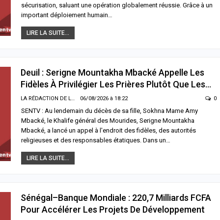
sécurisation, saluant une opération globalement réussie. Grâce à un
faisant
06/08/2026 à 07:02
important déploiement humain…
/2026 à 02:44
LIRE LA SUITE...
ACTUALITÉ À LA UNE
UNE
Territoriales 2027 : le FDR alerte sur u
d Magal de Touba : la Police
risque de report et réclame un dialog
onale présente un bilan marqué par
politique en urgence
nterpellations et un important
Deuil : Serigne Mountakha Mbacké Appelle Les
05/08/2026 à 18:58
ositif…
Fidèles À Privilégier Les Prières Plutôt Que Les…
/2026 à 00:34
ECONOMIE
LA RÉDACTION DE LA SENTV.INFO
06/08/2026 à 18:22
0
La Banque mondiale réaffirme sa
SENTV : Au lendemain du décès de sa fille, Sokhna Mame Amy
LITÉ À LA UNE
confiance au Sénégal avec un import
Mbacké, le Khalife général des Mourides, Serigne Mountakha
l : Serigne Mountakha Mbacké
soutien budgétaire et financier
le les fidèles à privilégier les
Mbacké, a lancé un appel à l'endroit des fidèles, des autorités
05/08/2026 à 18:45
es plutôt que les visites
religieuses et des responsables étatiques. Dans un…
/2026 à 18:22
LIRE LA SUITE...
Sénégal–Banque Mondiale : 220,7 Milliards FCFA
Pour Accélérer Les Projets De Développement