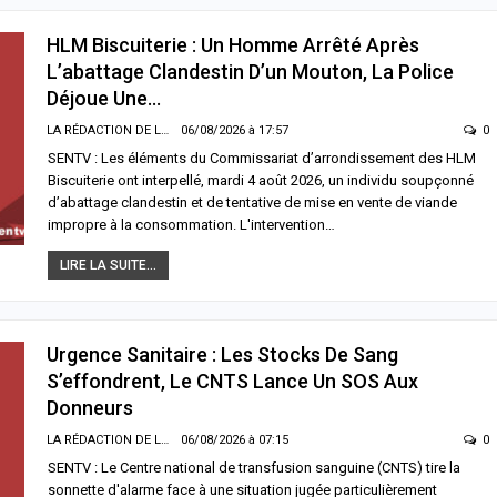
HLM Biscuiterie : Un Homme Arrêté Après
L’abattage Clandestin D’un Mouton, La Police
Déjoue Une…
LA RÉDACTION DE LA SENTV.INFO
06/08/2026 à 17:57
0
SENTV : Les éléments du Commissariat d’arrondissement des HLM
Biscuiterie ont interpellé, mardi 4 août 2026, un individu soupçonné
d’abattage clandestin et de tentative de mise en vente de viande
impropre à la consommation. L'intervention…
LIRE LA SUITE...
Urgence Sanitaire : Les Stocks De Sang
S’effondrent, Le CNTS Lance Un SOS Aux
Donneurs
LA RÉDACTION DE LA SENTV.INFO
06/08/2026 à 07:15
0
SENTV : Le Centre national de transfusion sanguine (CNTS) tire la
sonnette d'alarme face à une situation jugée particulièrement