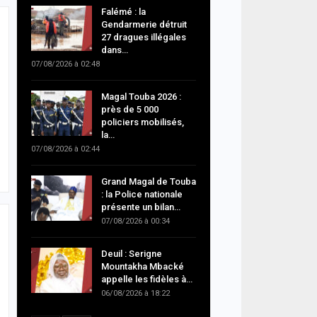
Falémé : la
Gendarmerie détruit
27 dragues illégales
dans…
07/08/2026 à 02:48
Magal Touba 2026 :
près de 5 000
policiers mobilisés,
la…
07/08/2026 à 02:44
Grand Magal de Touba
: la Police nationale
présente un bilan…
07/08/2026 à 00:34
Deuil : Serigne
Mountakha Mbacké
appelle les fidèles à…
06/08/2026 à 18:22