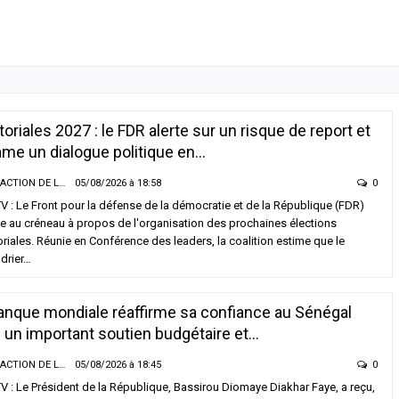
itoriales 2027 : le FDR alerte sur un risque de report et
ame un dialogue politique en…
LA RÉDACTION DE LA SENTV.INFO
05/08/2026 à 18:58
0
 : Le Front pour la défense de la démocratie et de la République (FDR)
 au créneau à propos de l'organisation des prochaines élections
toriales. Réunie en Conférence des leaders, la coalition estime que le
drier…
anque mondiale réaffirme sa confiance au Sénégal
 un important soutien budgétaire et…
LA RÉDACTION DE LA SENTV.INFO
05/08/2026 à 18:45
0
 : Le Président de la République, Bassirou Diomaye Diakhar Faye, a reçu,