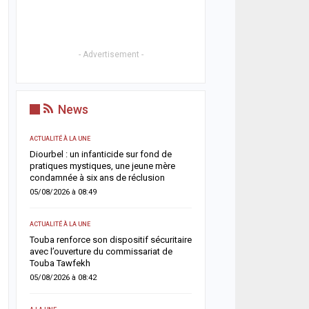
- Advertisement -
News
ACTUALITÉ À LA UNE
SOCIÉTÉ
n
Diourbel : un infanticide sur fond de
Rebeuss : Me Moussa Sar
ue
pratiques mystiques, une jeune mère
nuit les cellules les plus
condamnée à six ans de réclusion
pour évaluer les conditi
05/08/2026 à 08:49
04/08/2026 à 08:24
ACTUALITÉ À LA UNE
ACTUALITÉ À LA UNE
Touba renforce son dispositif sécuritaire
Absentéisme après le M
ant
avec l’ouverture du commissariat de
Lamine Dianté somme 17
Touba Tawfekh
justifier leur absence
05/08/2026 à 08:42
04/08/2026 à 08:12