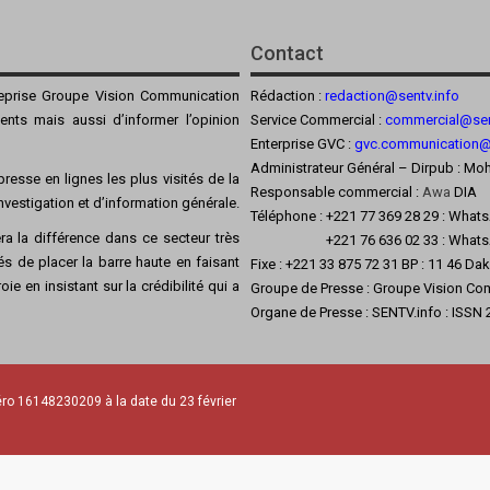
Contact
reprise Groupe Vision Communication
Rédaction :
redaction@sentv.info
ients mais aussi d’informer l’opinion
Service Commercial :
commercial@sen
Enterprise GVC :
gvc.communication
Administrateur Général – Dirpub :
resse en lignes les plus visités de la
Responsable commercial :
Awa
DIA
’investigation et d’information générale.
Téléphone : +221 77 369 28 29 : What
a la différence dans ce secteur très
+221 76 636 02 33 : Whats
s de placer la barre haute en faisant
Fixe : +221 33 875 72 31 BP : 11 46 Da
ie en insistant sur la crédibilité qui a
Groupe de Presse : Groupe Vision Co
Organe de Presse : SENTV.info : ISSN
ro 16148230209 à la date du 23 février