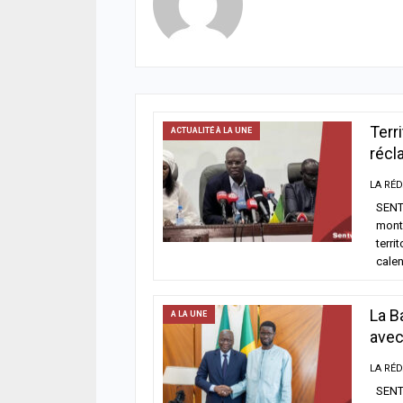
Terr
ACTUALITÉ À LA UNE
récl
SENTV
monte
terri
calen
La B
A LA UNE
avec
SENTV