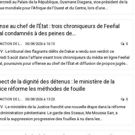
rcredi au Palais de la République, Ousmane Diagana, vice-président de la
e mondiale pour l'Afrique de l'Ouest et du Centre, lors d'une…
nse au chef de l’État : trois chroniqueurs de Feeñal
tal condamnés à des peines de…
LA RÉDACTION DE LA SENTV.INFO
05/08/2026 à 16:13
0
 : Le tribunal des flagrants délits de Dakar a rendu son verdict ce
edi 5 août dans l'affaire visant trois chroniqueurs du média en ligne Feeñal
TÉ
ACTUALITÉ À LA UNE
al, poursuivis pour offense au chef de l'État et diffusion de propos jugés…
uss : Me Moussa Sarr inspecte de
Territoriales 2027 : le FDR alerte sur u
les cellules les plus surpeuplées
risque de report et réclame un dialog
 évaluer les conditions de détention
politique en urgence
ect de la dignité des détenus : le ministère de la
/2026 à 08:24
05/08/2026 à 18:58
ice réforme les méthodes de fouille
LITÉ À LA UNE
A LA UNE
LA RÉDACTION DE LA SENTV.INFO
05/08/2026 à 13:23
0
ntéisme après le Magal : Mamadou
La Banque mondiale réaffirme sa
 : Le ministère de la Justice franchit une nouvelle étape dans la réforme
ne Dianté somme 179 agents de
confiance au Sénégal avec un import
administration pénitentiaire. Le garde des Sceaux, Me Moussa Sarr, a
fier leur absence
soutien budgétaire et financier
cé la suppression progressive des fouilles à nu dans les…
/2026 à 08:12
05/08/2026 à 18:45