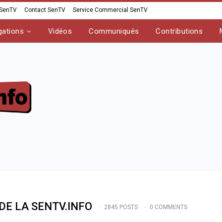
 SenTV
Contact SenTV
Service Commercial SenTV
gations
Vidéos
Communiqués
Contributions
DE LA SENTV.INFO
2845 POSTS
0 COMMENTS