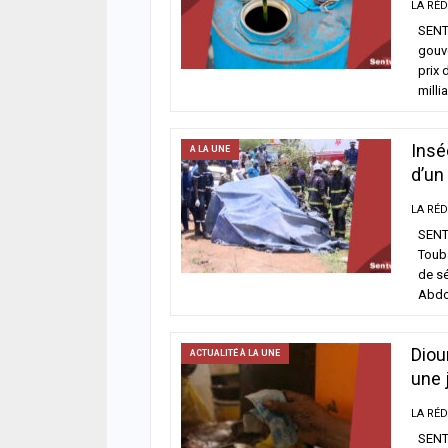
03/08
SENTV
gouve
ACTUA
prix 
Affa
milli
l’in
libe
03/08
Insé
A LA UNE
d’un
A LA 
Affa
frau
SENT
déto
Toub
FCF
de sé
03/08
Abdo
Diou
ACTUALITÉ À LA UNE
une 
SENTV