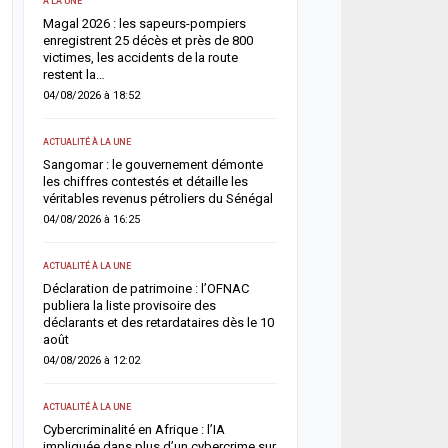
A LA UNE
SOCIÉTÉ
Magal 2026 : les sapeurs-pompiers
Retour du Magal 2026 : l
enregistrent 25 décès et près de 800
pompiers recensent 22 d
victimes, les accidents de la route
victimes, la vigilance ren
restent la…
routes
04/08/2026 à 18:52
03/08/2026 à 20:13
ACTUALITÉ À LA UNE
ACTUALITÉ À LA UNE
Sangomar : le gouvernement démonte
Magal 2026 : Sokhna Aïda
les chiffres contestés et détaille les
toute idée de remariage e
véritables revenus pétroliers du Sénégal
fidélité à Cheikh Béthio 
04/08/2026 à 16:25
03/08/2026 à 20:05
ACTUALITÉ À LA UNE
SOCIÉTÉ
nce
Déclaration de patrimoine : l’OFNAC
Cérémonie Officielle : le 
la
publiera la liste provisoire des
des Mourides alerte sur 
déclarants et des retardataires dès le 10
s’autodétruit » et appelle
août
03/08/2026 à 15:57
04/08/2026 à 12:02
SOCIÉTÉ
ACTUALITÉ À LA UNE
Ziguinchor : un vaste rés
rtie
Cybercriminalité en Afrique : l’IA
migration clandestine dé
impliquée dans plus d’un cybercrime sur
personnes déférées aprè