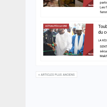
parti
Les f
fem
Toub
ACTUALITÉ À LA UNE
du c
SENTV
sécur
Makht
ARTICLES PLUS ANCIENS