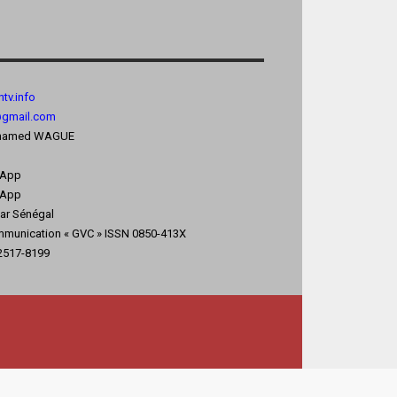
tv.
info
@gmail.com
 Mohamed WAGUE
sApp
App
kar Sénégal
mmunication « GVC » ISSN 0850-413X
 2517-8199