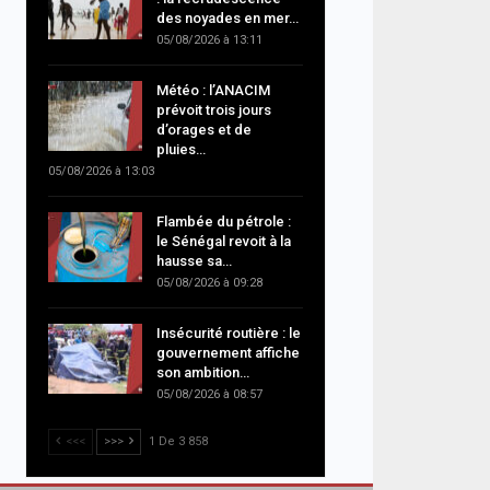
des noyades en mer…
05/08/2026 à 13:11
Météo : l’ANACIM
prévoit trois jours
d’orages et de
pluies…
05/08/2026 à 13:03
Flambée du pétrole :
le Sénégal revoit à la
hausse sa…
05/08/2026 à 09:28
Insécurité routière : le
gouvernement affiche
son ambition…
05/08/2026 à 08:57
<<<
>>>
1 De 3 858