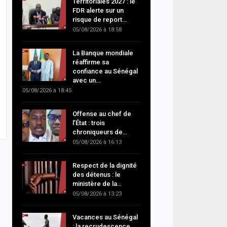
Territoriales 2027 : le
FDR alerte sur un
risque de report…
05/08/2026 à 18:58
La Banque mondiale
réaffirme sa
confiance au Sénégal
avec un…
05/08/2026 à 18:45
Offense au chef de
l’État : trois
chroniqueurs de…
05/08/2026 à 16:13
Respect de la dignité
des détenus : le
ministère de la…
05/08/2026 à 13:23
Vacances au Sénégal
: la recrudescence