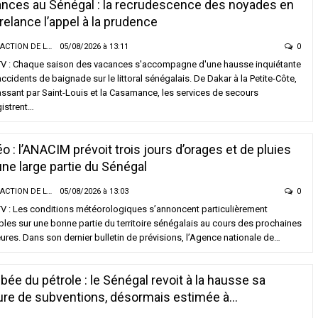
nces au Sénégal : la recrudescence des noyades en
TÉ
ACTUALITÉ À LA UNE
ur du Magal 2026 : les sapeurs-
Offense au chef de l’État : trois
relance l’appel à la prudence
iers recensent 22 décès et 685
chroniqueurs de Feeñal Digital
mes, la vigilance renforcée sur les
condamnés à des peines de prison
LA RÉDACTION DE LA SENTV.INFO
05/08/2026 à 13:11
0
es
ferme
V : Chaque saison des vacances s'accompagne d'une hausse inquiétante
/2026 à 20:13
05/08/2026 à 16:13
ccidents de baignade sur le littoral sénégalais. De Dakar à la Petite-Côte,
ssant par Saint-Louis et la Casamance, les services de secours
LITÉ À LA UNE
ACTUALITÉ À LA UNE
istrent…
l 2026 : Sokhna Aïda Diallo écarte
Respect de la dignité des détenus : le
 idée de remariage et réaffirme sa
ministère de la Justice réforme les
ité à Cheikh Béthio Thioune
méthodes de fouille
o : l’ANACIM prévoit trois jours d’orages et de pluies
/2026 à 20:05
05/08/2026 à 13:23
une large partie du Sénégal
TÉ
SOCIÉTÉ
LA RÉDACTION DE LA SENTV.INFO
05/08/2026 à 13:03
0
onie Officielle : le Khalife général
Vacances au Sénégal : la recrudesce
V : Les conditions météorologiques s’annoncent particulièrement
Mourides alerte sur « un monde qui
des noyades en mer relance l’appel à 
bles sur une bonne partie du territoire sénégalais au cours des prochaines
odétruit » et appelle à renforcer…
prudence
ures. Dans son dernier bulletin de prévisions, l’Agence nationale de…
/2026 à 15:57
05/08/2026 à 13:11
bée du pétrole : le Sénégal revoit à la hausse sa
TÉ
ACTUALITÉ À LA UNE
inchor : un vaste réseau de
Météo : l’ANACIM prévoit trois jours
ure de subventions, désormais estimée à…
ation clandestine démantelé, six
d’orages et de pluies sur une large pa
onnes déférées après l’échec d’un…
du Sénégal