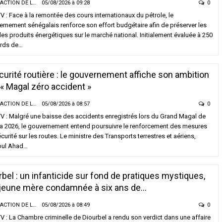
LA RÉDACTION DE LA SENTV.INFO
05/08/2026 à 09:28
0
/2026 à 15:44
05/08/2026 à 13:03
 : Face à la remontée des cours internationaux du pétrole, le
rnement sénégalais renforce son effort budgétaire afin de préserver les
LITÉ À LA UNE
ACTUALITÉ À LA UNE
des produits énergétiques sur le marché national. Initialement évaluée à 250
ire des 100 millions de Sandaga :
Flambée du pétrole : le Sénégal revoit
ards de…
fluenceuse « Bébé Réma » obtient une
la hausse sa facture de subventions,
rté provisoire après des…
désormais estimée à 729 milliards F
/2026 à 10:54
05/08/2026 à 09:28
curité routière : le gouvernement affiche son ambition
 « Magal zéro accident »
UNE
A LA UNE
LA RÉDACTION DE LA SENTV.INFO
05/08/2026 à 08:57
0
ire Mégapari : un réseau présumé de
Insécurité routière : le gouvernement
de en ligne au cœur d’un
affiche son ambition d’un « Magal zé
V : Malgré une baisse des accidents enregistrés lors du Grand Magal de
urnement de plus de 7 milliards
accident »
a 2026, le gouvernement entend poursuivre le renforcement des mesures
A
05/08/2026 à 08:57
curité sur les routes. Le ministre des Transports terrestres et aériens,
/2026 à 07:30
ul Ahad…
rbel : un infanticide sur fond de pratiques mystiques,
jeune mère condamnée à six ans de…
LA RÉDACTION DE LA SENTV.INFO
05/08/2026 à 08:49
0
 : La Chambre criminelle de Diourbel a rendu son verdict dans une affaire