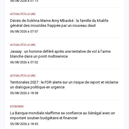
06/08/2026 à 07:15
0
ACTUALITÉ À LA UNE
AC
Décès de Sokhna Mame Amy Mbacké : la famille du khalife
F
général des mourides frappée par un nouveau deuil
s
06/08/2026 à 07:07
0
ACTUALITÉ À LA UNE
A 
Jaxaay : un homme déféré après une tentative de vol à l’arme
I
blanche dans un point multiservice
M
06/08/2026 à 07:02
0
ACTUALITÉ À LA UNE
AC
Territoriales 2027 : le FDR alerte sur un risque de report et réclame
D
un dialogue politique en urgence
j
05/08/2026 à 18:58
0
ECONOMIE
AC
er
La Banque mondiale réaffirme sa confiance au Sénégal avec un
T
important soutien budgétaire et financier
c
05/08/2026 à 18:45
0