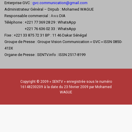
Enterprise GVC :
gvc.communication@gmail.com
Administrateur Général – Dirpub : Mohamed WAGUE
Responsable commercial :
Awa
DIA
Téléphone : +221 77 369 28 29 : WhatsApp
+221 76 636 02 33 : WhatsApp
Fixe : +221 33 875 72 31 BP : 11 46 Dakar Sénégal
Groupe de Presse : Groupe Vision Communication « GVC » ISSN 0850-
413X
Organe de Presse : SENTV.info : ISSN 2517-8199
Copyright © 2009 « SENTV » enregistrée sous le numéro
16148230209 à la date du 23 février 2009 par Mohamed
WAGUE