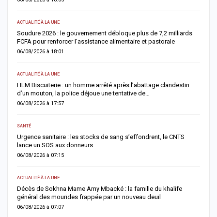
ACTUALITÉ À LA UNE
AC
re
Soudure 2026 : le gouvernement débloque plus de 7,2 milliards
R
FCFA pour renforcer l’assistance alimentaire et pastorale
r
06/08/2026 à 18:01
0
ACTUALITÉ À LA UNE
S
la
HLM Biscuiterie : un homme arrêté après l’abattage clandestin
V
d’un mouton, la police déjoue une tentative de…
r
06/08/2026 à 17:57
0
SANTÉ
AC
Urgence sanitaire : les stocks de sang s’effondrent, le CNTS
M
lance un SOS aux donneurs
l
06/08/2026 à 07:15
0
ACTUALITÉ À LA UNE
AC
Décès de Sokhna Mame Amy Mbacké : la famille du khalife
F
général des mourides frappée par un nouveau deuil
s
06/08/2026 à 07:07
0