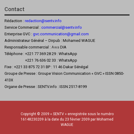
Contact
Rédaction :
redaction@sentv.info
Service Commercial :
commercial@sentv.
info
Enterprise GVC :
gvc.communication@gmail.com
Administrateur Général – Dirpub : Mohamed WAGUE
Responsable commercial :
Awa
DIA
Téléphone : +221 77 369 28 29 : WhatsApp
+221 76 636 02 33 : WhatsApp
Fixe : +221 33 875 72 31 BP : 11 46 Dakar Sénégal
Groupe de Presse : Groupe Vision Communication « GVC » ISSN 0850-
413X
Organe de Presse : SENTV.info : ISSN 2517-8199
Copyright © 2009 « SENTV » enregistrée sous le numéro
16148230209 à la date du 23 février 2009 par Mohamed
WAGUE