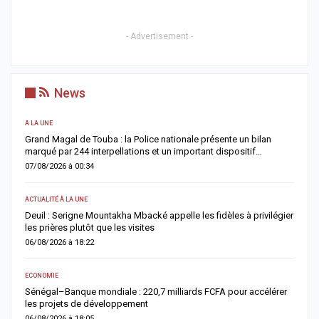
- Advertisement -
News
A LA UNE
AC
Grand Magal de Touba : la Police nationale présente un bilan
T
marqué par 244 interpellations et un important dispositif…
u
07/08/2026 à 00:34
0
ACTUALITÉ À LA UNE
E
Deuil : Serigne Mountakha Mbacké appelle les fidèles à privilégier
L
les prières plutôt que les visites
i
06/08/2026 à 18:22
0
ECONOMIE
AC
Sénégal–Banque mondiale : 220,7 milliards FCFA pour accélérer
O
les projets de développement
c
06/08/2026 à 18:05
0