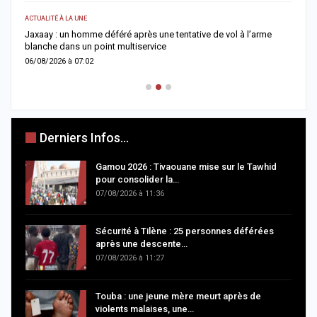
ACTUALITÉ À LA UNE
A 
Jaxaay : un homme déféré après une tentative de vol à l’arme
I
blanche dans un point multiservice
M
06/08/2026 à 07:02
0
Derniers Infos...
Gamou 2026 : Tivaouane mise sur le Tawhid
pour consolider la…
07/08/2026 à 11:36
Sécurité à Tilène : 25 personnes déférées
après une descente…
07/08/2026 à 11:27
Touba : une jeune mère meurt après de
violents malaises, une…