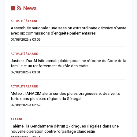
News
ACTUALITÉ À LA UNE
AC
Assemblée nationale : une session extraordinaire décisive s’ouvre
S
avec six commissions d’enquête parlementaires
F
07/08/2026 à 03:06
0
ACTUALITÉ À LA UNE
AC
Justice : Dar Al Istiqaamah plaide pour une réforme du Code de la
H
famille et un renforcement du rôle des cadis
d
07/08/2026 à 03:01
0
ACTUALITÉ À LA UNE
S
Météo : l’ANACIM alerte sur des pluies orageuses et des vents
U
forts dans plusieurs régions du Sénégal
l
07/08/2026 à 02:52
0
A LA UNE
AC
Falémé : la Gendarmerie détruit 27 dragues illégales dans une
D
nouvelle opération contre l’orpaillage clandestin
g