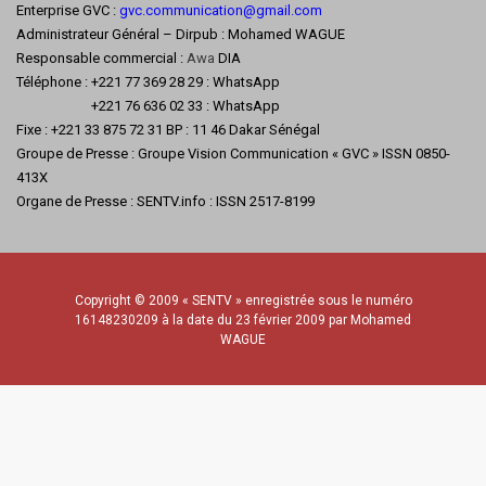
Enterprise GVC :
gvc.communication@gmail.com
Administrateur Général – Dirpub : Mohamed WAGUE
Responsable commercial :
Awa
DIA
Téléphone : +221 77 369 28 29 : WhatsApp
+221 76 636 02 33 : WhatsApp
Fixe : +221 33 875 72 31 BP : 11 46 Dakar Sénégal
Groupe de Presse : Groupe Vision Communication « GVC » ISSN 0850-
413X
Organe de Presse : SENTV.info : ISSN 2517-8199
Copyright © 2009 « SENTV » enregistrée sous le numéro
16148230209 à la date du 23 février 2009 par Mohamed
WAGUE