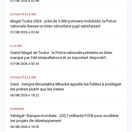
07/08/2026 à 02:48
0
ACTUALITÉ À LA UNE
AC
Magal Touba 2026 : près de 5 000 policiers mobilisés, la Police
J
nationale dresse un bilan sécuritaire jugé satisfaisant
b
07/08/2026 à 02:44
0
A LA UNE
AC
Grand Magal de Touba : la Police nationale présente un bilan
T
marqué par 244 interpellations et un important dispositif…
u
07/08/2026 à 00:34
0
ACTUALITÉ À LA UNE
E
Deuil : Serigne Mountakha Mbacké appelle les fidèles à privilégier
L
les prières plutôt que les visites
i
06/08/2026 à 18:22
0
ECONOMIE
AC
Sénégal–Banque mondiale : 220,7 milliards FCFA pour accélérer
O
les projets de développement
c
06/08/2026 à 18:05
0