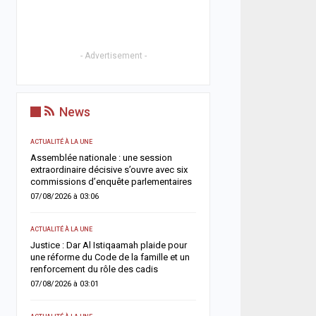
- Advertisement -
News
ACTUALITÉ À LA UNE
ACTUALITÉ À LA UNE
Assemblée nationale : une session
Soudure 2026 : le gouve
ée
extraordinaire décisive s’ouvre avec six
débloque plus de 7,2 mil
commissions d’enquête parlementaires
pour renforcer l’assistan
pastorale
07/08/2026 à 03:06
06/08/2026 à 18:01
ACTUALITÉ À LA UNE
ACTUALITÉ À LA UNE
t
Justice : Dar Al Istiqaamah plaide pour
une réforme du Code de la famille et un
HLM Biscuiterie : un hom
renforcement du rôle des cadis
l’abattage clandestin d’u
police déjoue une tentat
07/08/2026 à 03:01
06/08/2026 à 17:57