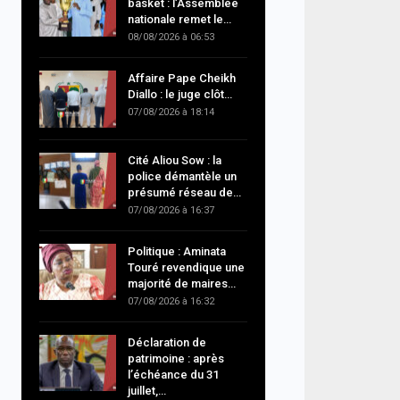
basket : l’Assemblée
nationale remet le…
08/08/2026 à 06:53
Affaire Pape Cheikh
Diallo : le juge clôt…
07/08/2026 à 18:14
Cité Aliou Sow : la
police démantèle un
présumé réseau de…
07/08/2026 à 16:37
Politique : Aminata
Touré revendique une
majorité de maires…
07/08/2026 à 16:32
Déclaration de
patrimoine : après
l’échéance du 31
juillet,…