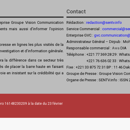
Contact
reprise Groupe Vision Communication
Rédaction :
redaction@sentv.info
ients mais aussi d’informer l’opinion
Service Commercial :
commercial@sen
Enterprise GVC :
gvc.communication
Administrateur Général – Dirpub :
resse en lignes les plus visités de la
Responsable commercial :
Awa
DIA
’investigation et d’information générale.
Téléphone : +221 77 369 28 29 : What
a la différence dans ce secteur très
+221 76 636 02 33 : Whats
s de placer la barre haute en faisant
Fixe : +221 33 875 72 31 BP : 11 46 Da
ie en insistant sur la crédibilité qui a
Groupe de Presse : Groupe Vision Co
Organe de Presse : SENTV.info : ISSN
ro 16148230209 à la date du 23 février