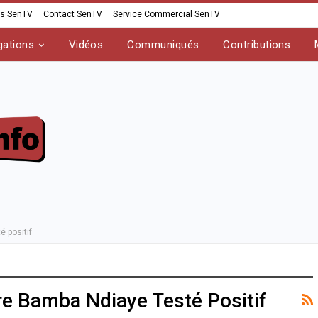
os SenTV
Contact SenTV
Service Commercial SenTV
gations
Vidéos
Communiqués
Contributions
é positif
tre Bamba Ndiaye Testé Positif