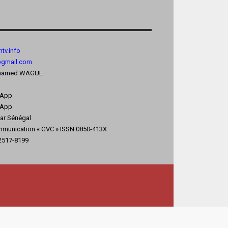
tv.
info
@gmail.com
 Mohamed WAGUE
sApp
App
kar Sénégal
mmunication « GVC » ISSN 0850-413X
 2517-8199