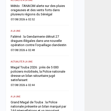
ACTUALITÉ À LA UNE
SANTÉ
un
Météo : l’ANACIM alerte sur des pluies
 un
orageuses et des vents forts dans
Urgence sanitaire : les 
plusieurs régions du Sénégal
s’effondrent, le CNTS la
donneurs
07/08/2026 à 02:52
06/08/2026 à 07:15
A LA UNE
ACTUALITÉ À LA UNE
une
Falémé : la Gendarmerie détruit 27
nt
dragues illégales dans une nouvelle
Décès de Sokhna Mame 
opération contre l’orpaillage clandestin
la famille du khalife géné
mourides frappée par un
07/08/2026 à 02:48
06/08/2026 à 07:07
ACTUALITÉ À LA UNE
ACTUALITÉ À LA UNE
Magal Touba 2026 : près de 5 000
arr
policiers mobilisés, la Police nationale
Jaxaay : un homme défér
dresse un bilan sécuritaire jugé
tentative de vol à l’arme
satisfaisant
point multiservice
07/08/2026 à 02:44
06/08/2026 à 07:02
A LA UNE
ACTUALITÉ À LA UNE
Grand Magal de Touba : la Police
Territoriales 2027 : le FDR
nationale présente un bilan marqué par
risque de report et récl
244 interpellations et un important
politique en urgence