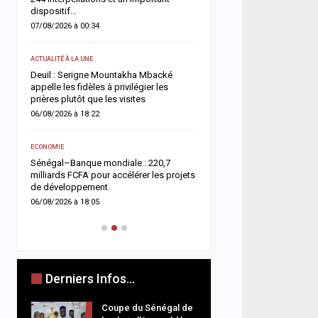
dispositif…
05/08/2026 à 18:58
07/08/2026 à 00:34
ECONOMIE
ACTUALITÉ À LA UNE
e
La Banque mondiale réaf
Deuil : Serigne Mountakha Mbacké
confiance au Sénégal av
appelle les fidèles à privilégier les
soutien budgétaire et fin
prières plutôt que les visites
05/08/2026 à 18:45
06/08/2026 à 18:22
ACTUALITÉ À LA UNE
e
ECONOMIE
Offense au chef de l’État 
Sénégal–Banque mondiale : 220,7
chroniqueurs de Feeñal D
milliards FCFA pour accélérer les projets
condamnés à des peines
de développement
ferme
06/08/2026 à 18:05
05/08/2026 à 16:13
Derniers Infos...
Coupe du Sénégal de