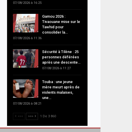
07/08/2026 à 16:25
Gamou 2026 :
Tivaouane mise sur le
Tawhid pour
consolider la…
07/08/2026 à 11:36
Sécurité à Tilène : 25
personnes déférées
après une descente…
07/08/2026 à 11:27
Touba : une jeune
mère meurt après de
violents malaises,
une…
07/08/2026 à 08:21
<<<
>>>
1 De 3 860