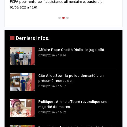
FCFA pour renforcer l’assistance alimentaire et pastorale
r
06/08/2026 à 18:01
0
Derniers Infos...
Affaire Pape Cheikh Diallo : le juge clôt…
07/08/2026 à 18:14
Cité Aliou Sow : la police démantèle un
présumé réseau de…
07/08/2026 à 16:37
Politique : Aminata Touré revendique une
majorité de maires…
07/08/2026 à 16:32