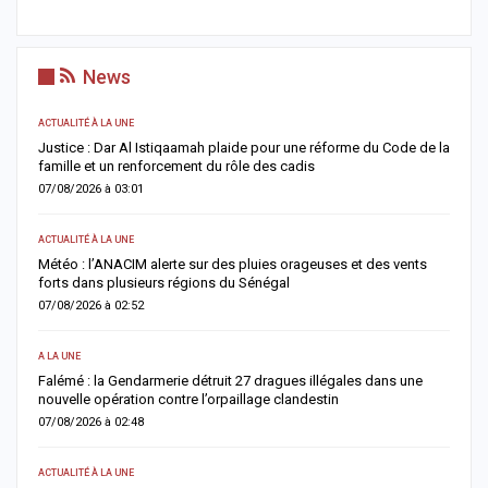
News
ACTUALITÉ À LA UNE
AC
Justice : Dar Al Istiqaamah plaide pour une réforme du Code de la
H
famille et un renforcement du rôle des cadis
d
07/08/2026 à 03:01
0
ACTUALITÉ À LA UNE
S
Météo : l’ANACIM alerte sur des pluies orageuses et des vents
U
forts dans plusieurs régions du Sénégal
l
07/08/2026 à 02:52
0
A LA UNE
AC
Falémé : la Gendarmerie détruit 27 dragues illégales dans une
D
nouvelle opération contre l’orpaillage clandestin
g
07/08/2026 à 02:48
0
ACTUALITÉ À LA UNE
AC