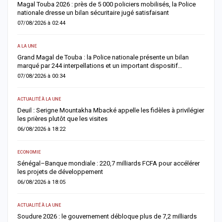
Magal Touba 2026 : près de 5 000 policiers mobilisés, la Police
J
nationale dresse un bilan sécuritaire jugé satisfaisant
b
07/08/2026 à 02:44
0
A LA UNE
AC
Grand Magal de Touba : la Police nationale présente un bilan
T
marqué par 244 interpellations et un important dispositif…
u
07/08/2026 à 00:34
0
ACTUALITÉ À LA UNE
E
Deuil : Serigne Mountakha Mbacké appelle les fidèles à privilégier
L
les prières plutôt que les visites
i
06/08/2026 à 18:22
0
ECONOMIE
AC
Sénégal–Banque mondiale : 220,7 milliards FCFA pour accélérer
O
les projets de développement
c
06/08/2026 à 18:05
0
ACTUALITÉ À LA UNE
AC
re
Soudure 2026 : le gouvernement débloque plus de 7,2 milliards
R