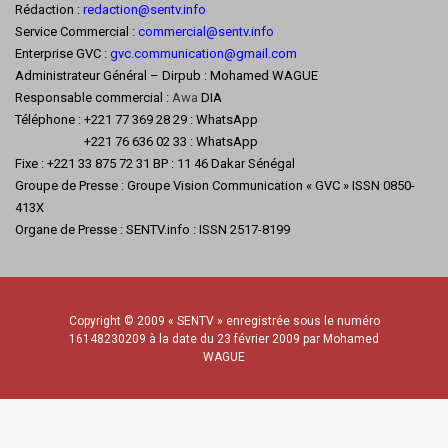
Rédaction :
redaction@sentv.info
Service Commercial :
commercial@sentv.
info
Enterprise GVC :
gvc.communication@gmail.com
Administrateur Général – Dirpub : Mohamed WAGUE
Responsable commercial :
Awa
DIA
Téléphone : +221 77 369 28 29 : WhatsApp
+221 76 636 02 33 : WhatsApp
Fixe : +221 33 875 72 31 BP : 11 46 Dakar Sénégal
Groupe de Presse : Groupe Vision Communication « GVC » ISSN 0850-
413X
Organe de Presse : SENTV.info : ISSN 2517-8199
Copyright © 2009 « SENTV » enregistrée sous le numéro
16148230209 à la date du 23 février 2009 par Mohamed
WAGUE