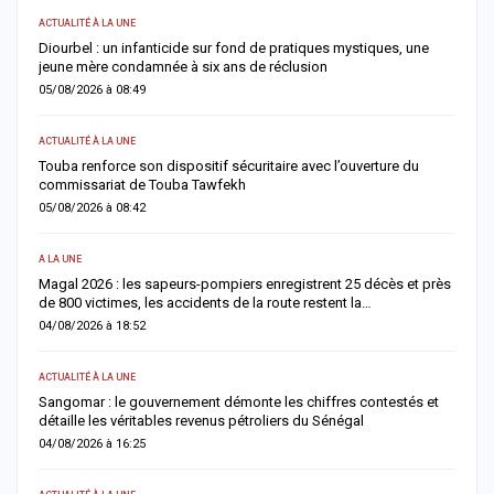
ACTUALITÉ À LA UNE
S
me
Diourbel : un infanticide sur fond de pratiques mystiques, une
R
jeune mère condamnée à six ans de réclusion
s
05/08/2026 à 08:49
0
ACTUALITÉ À LA UNE
AC
Touba renforce son dispositif sécuritaire avec l’ouverture du
A
commissariat de Touba Tawfekh
1
05/08/2026 à 08:42
0
A LA UNE
S
Magal 2026 : les sapeurs-pompiers enregistrent 25 décès et près
R
de 800 victimes, les accidents de la route restent la…
e
04/08/2026 à 18:52
0
ACTUALITÉ À LA UNE
AC
Sangomar : le gouvernement démonte les chiffres contestés et
M
détaille les véritables revenus pétroliers du Sénégal
e
04/08/2026 à 16:25
0