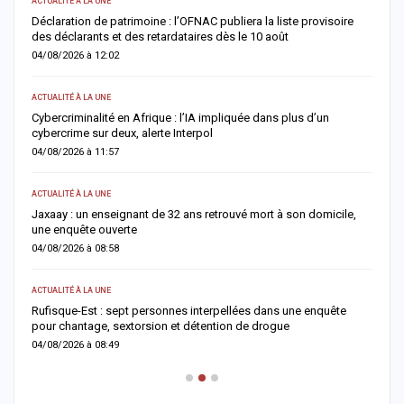
ACTUALITÉ À LA UNE
S
Déclaration de patrimoine : l’OFNAC publiera la liste provisoire
C
des déclarants et des retardataires dès le 10 août
u
04/08/2026 à 12:02
0
ACTUALITÉ À LA UNE
S
e
Cybercriminalité en Afrique : l’IA impliquée dans plus d’un
Z
cybercrime sur deux, alerte Interpol
s
04/08/2026 à 11:57
0
ACTUALITÉ À LA UNE
AC
Jaxaay : un enseignant de 32 ans retrouvé mort à son domicile,
A
une enquête ouverte
»
04/08/2026 à 08:58
0
ACTUALITÉ À LA UNE
A 
Rufisque-Est : sept personnes interpellées dans une enquête
A
pour chantage, sextorsion et détention de drogue
d
04/08/2026 à 08:49
0