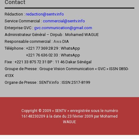
Contact
Rédaction :
redaction@sentv.info
Service Commercial :
commercial@sentv.
info
Enterprise GVC :
gvc.communication@gmail.com
Administrateur Général – Dirpub : Mohamed WAGUE
Responsable commercial :
Awa
DIA
Téléphone : +221 77 369 28 29 : WhatsApp
+221 76 636 02 33 : WhatsApp
Fixe : +221 33 875 72 31 BP : 11 46 Dakar Sénégal
Groupe de Presse : Groupe Vision Communication « GVC » ISSN 0850-
413X
Organe de Presse : SENTV.info : ISSN 2517-8199
Copyright © 2009 « SENTV » enregistrée sous le numéro
16148230209 à la date du 23 février 2009 par Mohamed
WAGUE