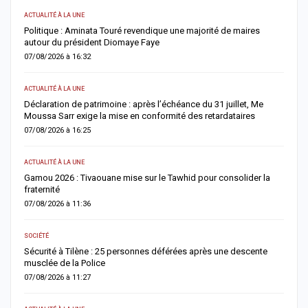
ACTUALITÉ À LA UNE
A 
Politique : Aminata Touré revendique une majorité de maires
F
autour du président Diomaye Faye
n
07/08/2026 à 16:32
0
ACTUALITÉ À LA UNE
AC
Déclaration de patrimoine : après l’échéance du 31 juillet, Me
M
Moussa Sarr exige la mise en conformité des retardataires
n
07/08/2026 à 16:25
0
ACTUALITÉ À LA UNE
A 
Gamou 2026 : Tivaouane mise sur le Tawhid pour consolider la
G
fraternité
m
07/08/2026 à 11:36
0
SOCIÉTÉ
AC
Sécurité à Tilène : 25 personnes déférées après une descente
D
musclée de la Police
l
07/08/2026 à 11:27
0