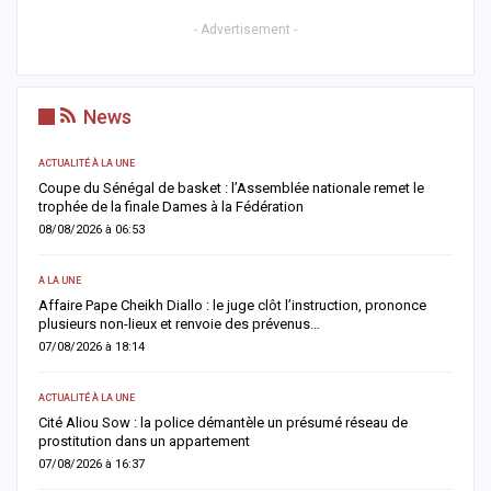
- Advertisement -
News
ACTUALITÉ À LA UNE
AC
ns
Coupe du Sénégal de basket : l’Assemblée nationale remet le
A
trophée de la finale Dames à la Fédération
a
08/08/2026 à 06:53
0
A LA UNE
AC
Affaire Pape Cheikh Diallo : le juge clôt l’instruction, prononce
J
plusieurs non-lieux et renvoie des prévenus…
f
07/08/2026 à 18:14
0
ACTUALITÉ À LA UNE
AC
Cité Aliou Sow : la police démantèle un présumé réseau de
M
prostitution dans un appartement
f
07/08/2026 à 16:37
0