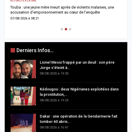
ACTUALITÉ À LA UNE
E
Touba : une jeune mère meurt après de violents malaises, une
S
accusation d’empoisonnement au cœur de l’enquête
l
07/08/2026 à 08:21
0
Derniers Infos...
Lionel Messi frappé par un deuil : son père
Jorge s’éteint à…
08/08/2026 à 19:30
Kédougou : deux Nigérianes exploitées dans
la prostitution,…
08/08/2026 à 19:24
Dakar : une opération de la Gendarmerie fait
tomber 60 abris…
08/08/2026 à 16:47