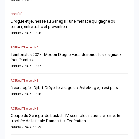
SOCIÉTÉ
AC
et
Drogue et jeunesse au Sénégal : une menace qui gagne du
G
terrain, entre trafic et prévention
f
08/08/2026 à 10:58
0
ACTUALITÉ À LA UNE
S
Territoriales 2027 : Modou Diagne Fada dénonce les « signaux
S
inquiétants »
m
08/08/2026 à 10:37
0
ACTUALITÉ À LA UNE
AC
Nécrologie : Djibril Dièye, le visage d’« AutoMag », n’est plus
T
a
08/08/2026 à 10:28
0
ACTUALITÉ À LA UNE
AC
ns
Coupe du Sénégal de basket : l’Assemblée nationale remet le
trophée de la finale Dames à la Fédération
A
a
08/08/2026 à 06:53
0