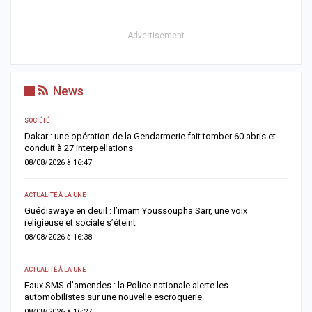
- Advertisement -
News
SOCIÉTÉ
AC
Dakar : une opération de la Gendarmerie fait tomber 60 abris et
C
conduit à 27 interpellations
p
08/08/2026 à 16:47
0
ACTUALITÉ À LA UNE
AC
u
Guédiawaye en deuil : l’imam Youssoupha Sarr, une voix
P
religieuse et sociale s’éteint
a
08/08/2026 à 16:38
0
ACTUALITÉ À LA UNE
AC
es
Faux SMS d’amendes : la Police nationale alerte les
D
automobilistes sur une nouvelle escroquerie
M
08/08/2026 à 16:27
0