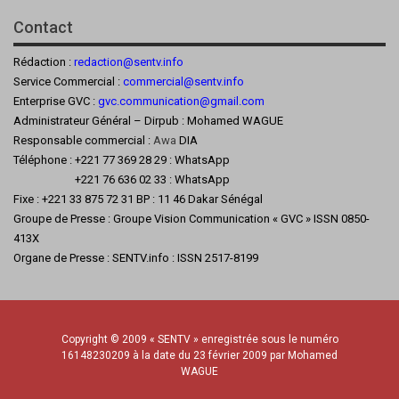
Contact
Rédaction :
redaction@sentv.info
Service Commercial :
commercial@sentv.
info
Enterprise GVC :
gvc.communication@gmail.com
Administrateur Général – Dirpub : Mohamed WAGUE
Responsable commercial :
Awa
DIA
Téléphone : +221 77 369 28 29 : WhatsApp
+221 76 636 02 33 : WhatsApp
Fixe : +221 33 875 72 31 BP : 11 46 Dakar Sénégal
Groupe de Presse : Groupe Vision Communication « GVC » ISSN 0850-
413X
Organe de Presse : SENTV.info : ISSN 2517-8199
Copyright © 2009 « SENTV » enregistrée sous le numéro
16148230209 à la date du 23 février 2009 par Mohamed
WAGUE