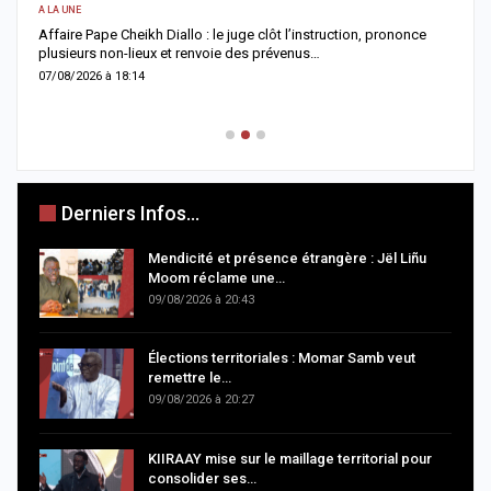
A LA UNE
AC
Affaire Pape Cheikh Diallo : le juge clôt l’instruction, prononce
plusieurs non-lieux et renvoie des prévenus…
J
f
07/08/2026 à 18:14
0
Derniers Infos...
Mendicité et présence étrangère : Jël Liñu
Moom réclame une…
09/08/2026 à 20:43
Élections territoriales : Momar Samb veut
remettre le…
09/08/2026 à 20:27
KIIRAAY mise sur le maillage territorial pour
consolider ses…