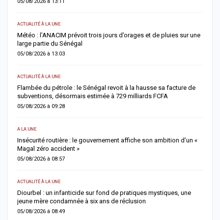
05/08/2026 à 13:11
0
ACTUALITÉ À LA UNE
AC
Météo : l’ANACIM prévoit trois jours d’orages et de pluies sur une
C
large partie du Sénégal
c
05/08/2026 à 13:03
0
ACTUALITÉ À LA UNE
AC
Flambée du pétrole : le Sénégal revoit à la hausse sa facture de
J
subventions, désormais estimée à 729 milliards FCFA
u
05/08/2026 à 09:28
0
A LA UNE
AC
Insécurité routière : le gouvernement affiche son ambition d’un «
R
Magal zéro accident »
p
05/08/2026 à 08:57
0
ACTUALITÉ À LA UNE
S
me
Diourbel : un infanticide sur fond de pratiques mystiques, une
R
jeune mère condamnée à six ans de réclusion
s
05/08/2026 à 08:49
0