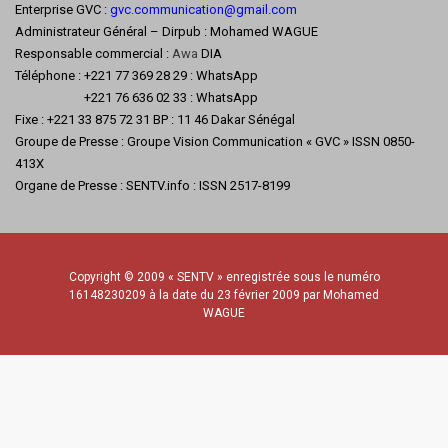
Enterprise GVC :
gvc.communication@gmail.com
Administrateur Général – Dirpub : Mohamed WAGUE
Responsable commercial :
Awa
DIA
Téléphone : +221 77 369 28 29 : WhatsApp
+221 76 636 02 33 : WhatsApp
Fixe : +221 33 875 72 31 BP : 11 46 Dakar Sénégal
Groupe de Presse : Groupe Vision Communication « GVC » ISSN 0850-
413X
Organe de Presse : SENTV.info : ISSN 2517-8199
Copyright © 2009 « SENTV » enregistrée sous le numéro
16148230209 à la date du 23 février 2009 par Mohamed
WAGUE