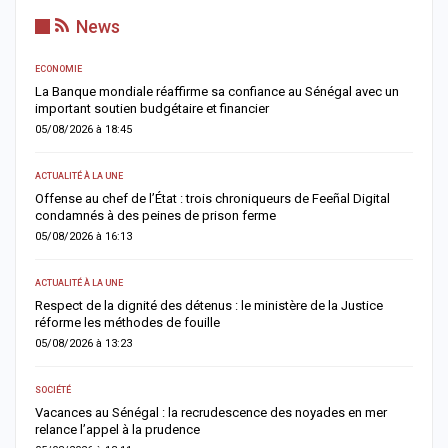
News
ECONOMIE
AC
er
La Banque mondiale réaffirme sa confiance au Sénégal avec un
T
important soutien budgétaire et financier
c
05/08/2026 à 18:45
0
ACTUALITÉ À LA UNE
A 
Offense au chef de l’État : trois chroniqueurs de Feeñal Digital
M
condamnés à des peines de prison ferme
d
05/08/2026 à 16:13
0
ACTUALITÉ À LA UNE
AC
Respect de la dignité des détenus : le ministère de la Justice
S
réforme les méthodes de fouille
d
05/08/2026 à 13:23
0
SOCIÉTÉ
AC
Vacances au Sénégal : la recrudescence des noyades en mer
D
relance l’appel à la prudence
d