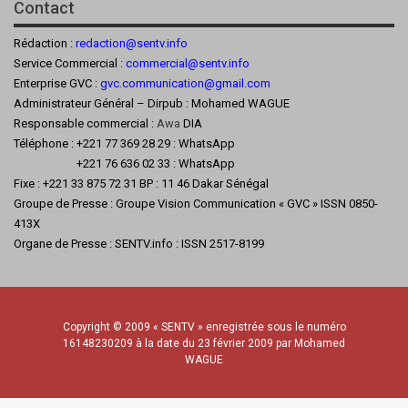
Contact
Rédaction :
redaction@sentv.info
Service Commercial :
commercial@sentv.
info
Enterprise GVC :
gvc.communication@gmail.com
Administrateur Général – Dirpub : Mohamed WAGUE
Responsable commercial :
Awa
DIA
Téléphone : +221 77 369 28 29 : WhatsApp
+221 76 636 02 33 : WhatsApp
Fixe : +221 33 875 72 31 BP : 11 46 Dakar Sénégal
Groupe de Presse : Groupe Vision Communication « GVC » ISSN 0850-
413X
Organe de Presse : SENTV.info : ISSN 2517-8199
Copyright © 2009 « SENTV » enregistrée sous le numéro
16148230209 à la date du 23 février 2009 par Mohamed
WAGUE