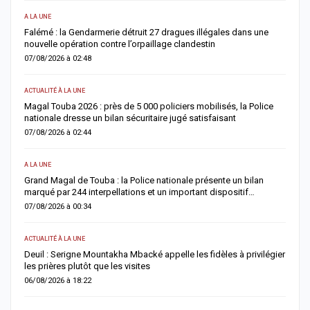
A LA UNE
AC
Falémé : la Gendarmerie détruit 27 dragues illégales dans une
D
nouvelle opération contre l’orpaillage clandestin
g
07/08/2026 à 02:48
0
ACTUALITÉ À LA UNE
AC
Magal Touba 2026 : près de 5 000 policiers mobilisés, la Police
J
nationale dresse un bilan sécuritaire jugé satisfaisant
b
07/08/2026 à 02:44
0
A LA UNE
AC
Grand Magal de Touba : la Police nationale présente un bilan
T
marqué par 244 interpellations et un important dispositif…
u
07/08/2026 à 00:34
0
ACTUALITÉ À LA UNE
E
Deuil : Serigne Mountakha Mbacké appelle les fidèles à privilégier
L
les prières plutôt que les visites
i
06/08/2026 à 18:22
0