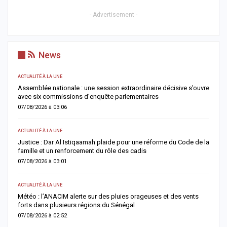
- Advertisement -
News
ACTUALITÉ À LA UNE
AC
Assemblée nationale : une session extraordinaire décisive s’ouvre
S
avec six commissions d’enquête parlementaires
F
07/08/2026 à 03:06
0
ACTUALITÉ À LA UNE
AC
Justice : Dar Al Istiqaamah plaide pour une réforme du Code de la
H
famille et un renforcement du rôle des cadis
d
07/08/2026 à 03:01
0
ACTUALITÉ À LA UNE
S
Météo : l’ANACIM alerte sur des pluies orageuses et des vents
U
forts dans plusieurs régions du Sénégal
l
07/08/2026 à 02:52
0