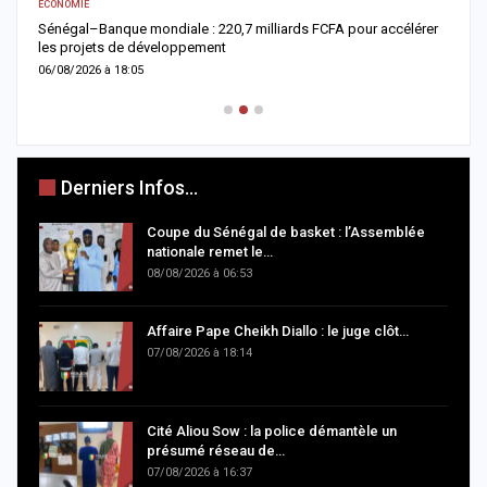
ECONOMIE
AC
Sénégal–Banque mondiale : 220,7 milliards FCFA pour accélérer
O
les projets de développement
c
06/08/2026 à 18:05
0
Derniers Infos...
Coupe du Sénégal de basket : l’Assemblée
nationale remet le…
08/08/2026 à 06:53
Affaire Pape Cheikh Diallo : le juge clôt…
07/08/2026 à 18:14
Cité Aliou Sow : la police démantèle un
présumé réseau de…
07/08/2026 à 16:37