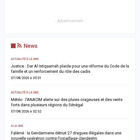
- Advertisement -
News
ACTUALITÉ À LA UNE
AC
Justice : Dar Al Istiqaamah plaide pour une réforme du Code de la
H
famille et un renforcement du rôle des cadis
d
07/08/2026 à 03:01
0
ACTUALITÉ À LA UNE
S
Météo : l’ANACIM alerte sur des pluies orageuses et des vents
U
forts dans plusieurs régions du Sénégal
l
07/08/2026 à 02:52
0
A LA UNE
AC
Falémé : la Gendarmerie détruit 27 dragues illégales dans une
D
nouvelle opération contre l’orpaillage clandestin
g