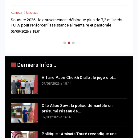
ACTUALITÉ À LA UNE
AC
re
Soudure 2026 : le gouvernement débloque plus de 7,2 milliards
R
FCFA pour renforcer l’assistance alimentaire et pastorale
r
06/08/2026 à 18:01
0
Derniers Infos...
Affaire Pape Cheikh Diallo : le juge clôt…
07/08/2026 à 18:14
Cité Aliou Sow : la police démantèle un
présumé réseau de…
07/08/2026 à 16:37
Politique : Aminata Touré revendique une