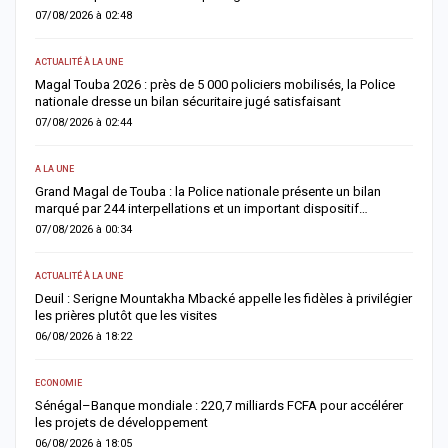
07/08/2026 à 02:48
0
ACTUALITÉ À LA UNE
AC
Magal Touba 2026 : près de 5 000 policiers mobilisés, la Police
J
nationale dresse un bilan sécuritaire jugé satisfaisant
b
07/08/2026 à 02:44
0
A LA UNE
AC
Grand Magal de Touba : la Police nationale présente un bilan
T
marqué par 244 interpellations et un important dispositif…
u
07/08/2026 à 00:34
0
ACTUALITÉ À LA UNE
E
Deuil : Serigne Mountakha Mbacké appelle les fidèles à privilégier
L
les prières plutôt que les visites
i
06/08/2026 à 18:22
0
ECONOMIE
AC
Sénégal–Banque mondiale : 220,7 milliards FCFA pour accélérer
O
les projets de développement
c
06/08/2026 à 18:05
0