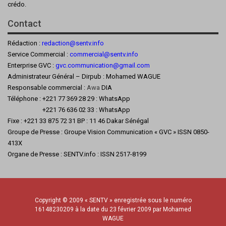
crédo.
Contact
Rédaction :
redaction@sentv.info
Service Commercial :
commercial@sentv.
info
Enterprise GVC :
gvc.communication@gmail.com
Administrateur Général – Dirpub : Mohamed WAGUE
Responsable commercial :
Awa
DIA
Téléphone : +221 77 369 28 29 : WhatsApp
+221 76 636 02 33 : WhatsApp
Fixe : +221 33 875 72 31 BP : 11 46 Dakar Sénégal
Groupe de Presse : Groupe Vision Communication « GVC » ISSN 0850-
413X
Organe de Presse : SENTV.info : ISSN 2517-8199
Copyright © 2009 « SENTV » enregistrée sous le numéro
16148230209 à la date du 23 février 2009 par Mohamed
WAGUE