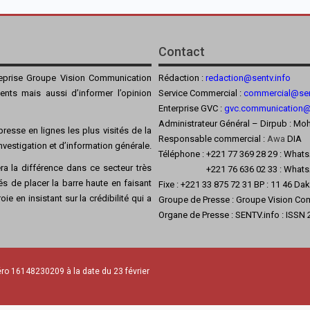
Contact
reprise Groupe Vision Communication
Rédaction :
redaction@sentv.info
ients mais aussi d’informer l’opinion
Service Commercial :
commercial@sen
Enterprise GVC :
gvc.communication
Administrateur Général – Dirpub :
resse en lignes les plus visités de la
Responsable commercial :
Awa
DIA
’investigation et d’information générale.
Téléphone : +221 77 369 28 29 : What
a la différence dans ce secteur très
+221 76 636 02 33 : Whats
s de placer la barre haute en faisant
Fixe : +221 33 875 72 31 BP : 11 46 Da
ie en insistant sur la crédibilité qui a
Groupe de Presse : Groupe Vision Co
Organe de Presse : SENTV.info : ISSN
ro 16148230209 à la date du 23 février