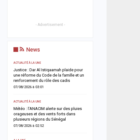
- Advertisement -
News
ACTUALITÉ À LA UNE
ACTUALITÉ À LA UNE
t
Justice : Dar Al Istiqaamah plaide pour
HLM Biscuiterie : un hom
une réforme du Code de la famille et un
l’abattage clandestin d’u
renforcement du rôle des cadis
police déjoue une tentat
07/08/2026 à 03:01
06/08/2026 à 17:57
ACTUALITÉ À LA UNE
SANTÉ
un
Météo : l’ANACIM alerte sur des pluies
Urgence sanitaire : les 
 un
orageuses et des vents forts dans
s’effondrent, le CNTS la
plusieurs régions du Sénégal
donneurs
07/08/2026 à 02:52
06/08/2026 à 07:15