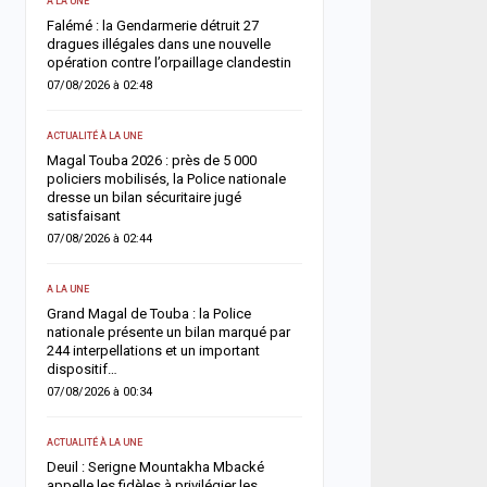
A LA UNE
ACTUALITÉ À LA UNE
une
Falémé : la Gendarmerie détruit 27
Décès de Sokhna Mame 
nt
dragues illégales dans une nouvelle
la famille du khalife géné
opération contre l’orpaillage clandestin
mourides frappée par un
07/08/2026 à 02:48
06/08/2026 à 07:07
ACTUALITÉ À LA UNE
ACTUALITÉ À LA UNE
Magal Touba 2026 : près de 5 000
Jaxaay : un homme défér
arr
policiers mobilisés, la Police nationale
tentative de vol à l’arme
dresse un bilan sécuritaire jugé
point multiservice
satisfaisant
06/08/2026 à 07:02
07/08/2026 à 02:44
ACTUALITÉ À LA UNE
A LA UNE
Territoriales 2027 : le FDR
Grand Magal de Touba : la Police
risque de report et récl
nationale présente un bilan marqué par
politique en urgence
244 interpellations et un important
05/08/2026 à 18:58
dispositif…
07/08/2026 à 00:34
ECONOMIE
La Banque mondiale réaf
ACTUALITÉ À LA UNE
e
confiance au Sénégal av
Deuil : Serigne Mountakha Mbacké
soutien budgétaire et fin
appelle les fidèles à privilégier les