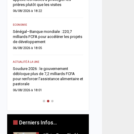
05/08/2026 à 18:45
prières plutôt que les visites
06/08/2026 à 18:22
ACTUALITÉ À LA UNE
e
Offense au chef de l’État 
ECONOMIE
chroniqueurs de Feeñal D
Sénégal–Banque mondiale : 220,7
condamnés à des peines
milliards FCFA pour accélérer les projets
ferme
de développement
05/08/2026 à 16:13
06/08/2026 à 18:05
ACTUALITÉ À LA UNE
ACTUALITÉ À LA UNE
Respect de la dignité des
ix
Soudure 2026 : le gouvernement
ministère de la Justice r
es
débloque plus de 7,2 milliards FCFA
méthodes de fouille
pour renforcer l’assistance alimentaire et
05/08/2026 à 13:23
pastorale
06/08/2026 à 18:01
Derniers Infos...