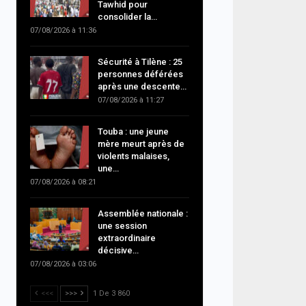
Tawhid pour
consolider la…
07/08/2026 à 11:36
Sécurité à Tilène : 25
personnes déférées
après une descente…
07/08/2026 à 11:27
Touba : une jeune
mère meurt après de
violents malaises,
une…
07/08/2026 à 08:21
Assemblée nationale :
une session
extraordinaire
décisive…
07/08/2026 à 03:06
<<<
>>>
1 De 3 860