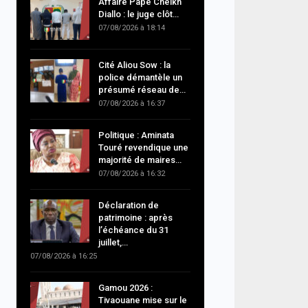
Affaire Pape Cheikh
Diallo : le juge clôt…
07/08/2026 à 18:14
Cité Aliou Sow : la
police démantèle un
présumé réseau de…
07/08/2026 à 16:37
Politique : Aminata
Touré revendique une
majorité de maires…
07/08/2026 à 16:32
Déclaration de
patrimoine : après
l’échéance du 31
juillet,…
07/08/2026 à 16:25
Gamou 2026 :
Tivaouane mise sur le