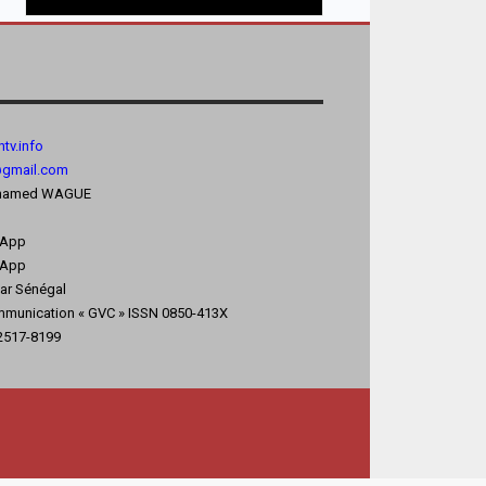
tv.
info
@gmail.com
 Mohamed WAGUE
sApp
App
kar Sénégal
mmunication « GVC » ISSN 0850-413X
 2517-8199