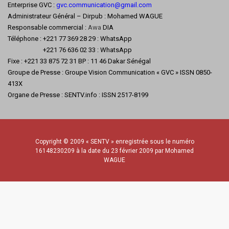
Enterprise GVC :
gvc.communication@gmail.com
Administrateur Général – Dirpub : Mohamed WAGUE
Responsable commercial :
Awa
DIA
Téléphone : +221 77 369 28 29 : WhatsApp
+221 76 636 02 33 : WhatsApp
Fixe : +221 33 875 72 31 BP : 11 46 Dakar Sénégal
Groupe de Presse : Groupe Vision Communication « GVC » ISSN 0850-
413X
Organe de Presse : SENTV.info : ISSN 2517-8199
Copyright © 2009 « SENTV » enregistrée sous le numéro
16148230209 à la date du 23 février 2009 par Mohamed
WAGUE