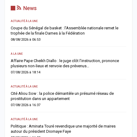
News
ACTUALITÉ À LA UNE
AC
ns
Coupe du Sénégal de basket : l’Assemblée nationale remet le
A
trophée de la finale Dames à la Fédération
a
08/08/2026 à 06:53
0
A LA UNE
AC
Affaire Pape Cheikh Diallo : le juge clôt l’instruction, prononce
J
plusieurs non-lieux et renvoie des prévenus…
f
07/08/2026 à 18:14
0
ACTUALITÉ À LA UNE
AC
Cité Aliou Sow : la police démantèle un présumé réseau de
M
prostitution dans un appartement
f
07/08/2026 à 16:37
0
ACTUALITÉ À LA UNE
A 
Politique : Aminata Touré revendique une majorité de maires
F
autour du président Diomaye Faye
n