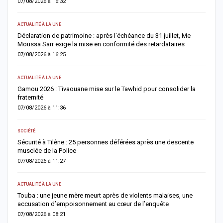
07/08/2026 à 16:32
0
ACTUALITÉ À LA UNE
AC
Déclaration de patrimoine : après l’échéance du 31 juillet, Me
M
Moussa Sarr exige la mise en conformité des retardataires
n
07/08/2026 à 16:25
0
ACTUALITÉ À LA UNE
A 
Gamou 2026 : Tivaouane mise sur le Tawhid pour consolider la
G
fraternité
m
07/08/2026 à 11:36
0
SOCIÉTÉ
AC
Sécurité à Tilène : 25 personnes déférées après une descente
D
musclée de la Police
l
07/08/2026 à 11:27
0
ACTUALITÉ À LA UNE
E
Touba : une jeune mère meurt après de violents malaises, une
S
accusation d’empoisonnement au cœur de l’enquête
l
07/08/2026 à 08:21
0