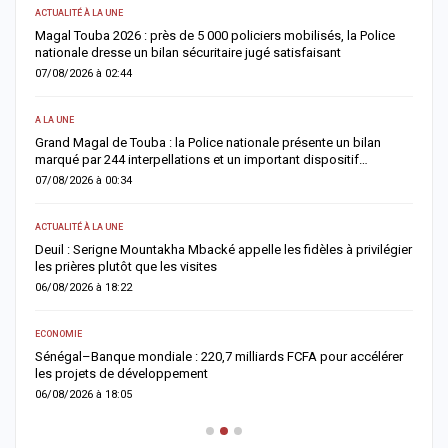
ACTUALITÉ À LA UNE
AC
Magal Touba 2026 : près de 5 000 policiers mobilisés, la Police
J
nationale dresse un bilan sécuritaire jugé satisfaisant
b
07/08/2026 à 02:44
0
A LA UNE
AC
Grand Magal de Touba : la Police nationale présente un bilan
T
marqué par 244 interpellations et un important dispositif…
u
07/08/2026 à 00:34
0
ACTUALITÉ À LA UNE
E
Deuil : Serigne Mountakha Mbacké appelle les fidèles à privilégier
L
les prières plutôt que les visites
i
06/08/2026 à 18:22
0
ECONOMIE
AC
Sénégal–Banque mondiale : 220,7 milliards FCFA pour accélérer
O
les projets de développement
c
06/08/2026 à 18:05
0