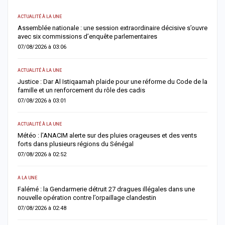
ACTUALITÉ À LA UNE
AC
Assemblée nationale : une session extraordinaire décisive s’ouvre
S
avec six commissions d’enquête parlementaires
F
07/08/2026 à 03:06
0
ACTUALITÉ À LA UNE
AC
Justice : Dar Al Istiqaamah plaide pour une réforme du Code de la
H
famille et un renforcement du rôle des cadis
d
07/08/2026 à 03:01
0
ACTUALITÉ À LA UNE
S
Météo : l’ANACIM alerte sur des pluies orageuses et des vents
U
forts dans plusieurs régions du Sénégal
l
07/08/2026 à 02:52
0
A LA UNE
AC
Falémé : la Gendarmerie détruit 27 dragues illégales dans une
D
nouvelle opération contre l’orpaillage clandestin
g
07/08/2026 à 02:48
0