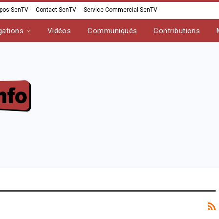
opos SenTV
Contact SenTV
Service Commercial SenTV
gations
Vidéos
Communiqués
Contributions