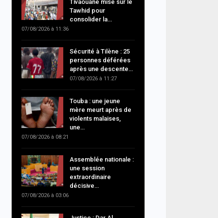
Tivaouane mise sur le
Tawhid pour
consolider la…
07/08/2026 à 11:36
Sécurité à Tilène : 25
personnes déférées
après une descente…
07/08/2026 à 11:27
Touba : une jeune
mère meurt après de
violents malaises,
une…
07/08/2026 à 08:21
Assemblée nationale :
une session
extraordinaire
décisive…
07/08/2026 à 03:06
Justice : Dar Al