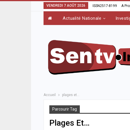
VENDREDI 7 AOÛT 2026
ISSN2517-8199
A Pr
Actualité Nationale
Investi
Accueil
plages et…
Parcourir Tag
Plages Et…