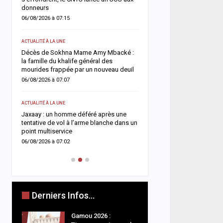
donneurs
05/08/2026 à 13:03
06/08/2026 à 07:15
ACTUALITÉ À LA UNE
ACTUALITÉ À LA UNE
Flambée du pétrole : le S
in
Décès de Sokhna Mame Amy Mbacké :
la hausse sa facture de 
la famille du khalife général des
désormais estimée à 729
mourides frappée par un nouveau deuil
05/08/2026 à 09:28
06/08/2026 à 07:07
A LA UNE
ACTUALITÉ À LA UNE
e
Insécurité routière : le 
Jaxaay : un homme déféré après une
affiche son ambition d’u
tentative de vol à l’arme blanche dans un
accident »
point multiservice
05/08/2026 à 08:57
06/08/2026 à 07:02
Derniers Infos...
Gamou 2026 :