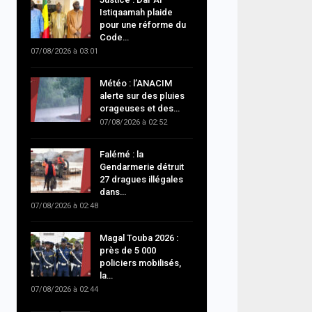
Istiqaamah plaide
pour une réforme du
Code…
07/08/2026 à 03:01
Météo : l’ANACIM
alerte sur des pluies
orageuses et des…
07/08/2026 à 02:52
Falémé : la
Gendarmerie détruit
27 dragues illégales
dans…
07/08/2026 à 02:48
Magal Touba 2026 :
près de 5 000
policiers mobilisés,
la…
07/08/2026 à 02:44