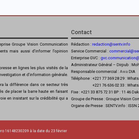
Contact
reprise Groupe Vision Communication
Rédaction :
redaction@sentv.info
ients mais aussi d’informer l’opinion
Service Commercial :
commercial@sen
Enterprise GVC :
gvc.communication
Administrateur Général – Dirpub :
resse en lignes les plus visités de la
Responsable commercial :
Awa
DIA
’investigation et d’information générale.
Téléphone : +221 77 369 28 29 : What
a la différence dans ce secteur très
+221 76 636 02 33 : Whats
s de placer la barre haute en faisant
Fixe : +221 33 875 72 31 BP : 11 46 Da
ie en insistant sur la crédibilité qui a
Groupe de Presse : Groupe Vision Co
Organe de Presse : SENTV.info : ISSN
ro 16148230209 à la date du 23 février