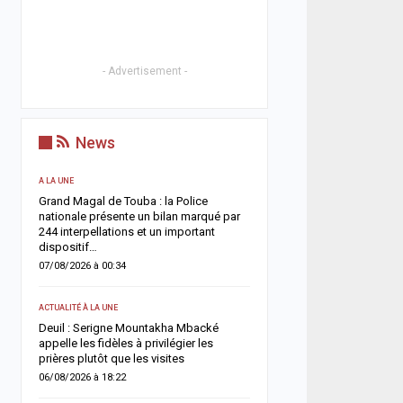
- Advertisement -
News
A LA UNE
ACTUALITÉ À LA UNE
Grand Magal de Touba : la Police
Territoriales 2027 : le FDR
nationale présente un bilan marqué par
risque de report et récl
244 interpellations et un important
politique en urgence
dispositif…
05/08/2026 à 18:58
07/08/2026 à 00:34
ECONOMIE
ACTUALITÉ À LA UNE
e
La Banque mondiale réaf
Deuil : Serigne Mountakha Mbacké
confiance au Sénégal av
appelle les fidèles à privilégier les
soutien budgétaire et fin
prières plutôt que les visites
05/08/2026 à 18:45
06/08/2026 à 18:22