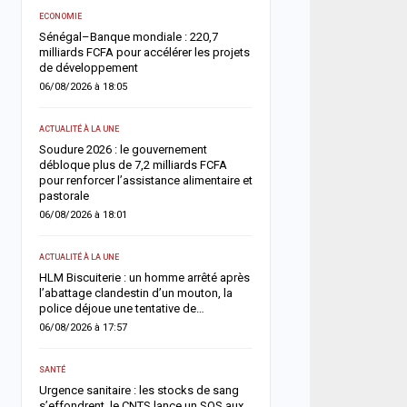
ACTUALITÉ À LA UNE
e
ECONOMIE
Offense au chef de l’État 
Sénégal–Banque mondiale : 220,7
chroniqueurs de Feeñal D
milliards FCFA pour accélérer les projets
condamnés à des peines
de développement
ferme
06/08/2026 à 18:05
05/08/2026 à 16:13
ACTUALITÉ À LA UNE
ACTUALITÉ À LA UNE
ix
Soudure 2026 : le gouvernement
Respect de la dignité des
es
débloque plus de 7,2 milliards FCFA
ministère de la Justice r
pour renforcer l’assistance alimentaire et
méthodes de fouille
pastorale
05/08/2026 à 13:23
06/08/2026 à 18:01
SOCIÉTÉ
r
ACTUALITÉ À LA UNE
un
Vacances au Sénégal : l
HLM Biscuiterie : un homme arrêté après
des noyades en mer relan
l’abattage clandestin d’un mouton, la
prudence
police déjoue une tentative de…
05/08/2026 à 13:11
06/08/2026 à 17:57
ACTUALITÉ À LA UNE
s
SANTÉ
Météo : l’ANACIM prévoit 
Urgence sanitaire : les stocks de sang
d’orages et de pluies sur
s’effondrent, le CNTS lance un SOS aux
du Sénégal