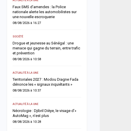
ACTUALITÉ À LA UNE
ACTUALITÉ À LA UNE
l
Faux SMS d’amendes : la Police
Déclaration de patrimoin
nationale alerte les automobilistes sur
l’échéance du 31 juillet,
une nouvelle escroquerie
exige la mise en conform
retardataires
08/08/2026 à 16:27
07/08/2026 à 16:25
:
SOCIÉTÉ
ents
ACTUALITÉ À LA UNE
Drogue et jeunesse au Sénégal : une
menace qui gagne du terrain, entre trafic
Gamou 2026 : Tivaouane 
et prévention
Tawhid pour consolider la
08/08/2026 à 10:58
07/08/2026 à 11:36
ses
ACTUALITÉ À LA UNE
SOCIÉTÉ
Territoriales 2027 : Modou Diagne Fada
Sécurité à Tilène : 25 pe
dénonce les « signaux inquiétants »
déférées après une des
de la Police
08/08/2026 à 10:37
07/08/2026 à 11:27
ACTUALITÉ À LA UNE
sur
ACTUALITÉ À LA UNE
Nécrologie : Djibril Dièye, le visage d’«
AutoMag », n’est plus
Touba : une jeune mère m
violents malaises, une a
08/08/2026 à 10:28
d’empoisonnement au c
l’enquête