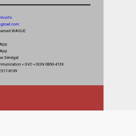
tv.
info
@gmail.com
 Mohamed WAGUE
sApp
App
kar Sénégal
mmunication « GVC » ISSN 0850-413X
 2517-8199