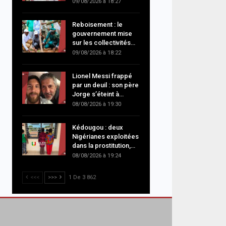
09/08/2026 à 18:27
Reboisement : le
gouvernement mise
sur les collectivités…
09/08/2026 à 18:22
Lionel Messi frappé
par un deuil : son père
Jorge s’éteint à…
08/08/2026 à 19:30
Kédougou : deux
Nigérianes exploitées
dans la prostitution,…
08/08/2026 à 19:24
<<<
>>>
1 De 3 862