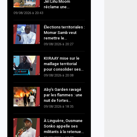
Jël Liñu Moom
réclame une…
09/08/2026 à 20:43
Élections territoriales :
Momar Samb veut
remettre le…
09/08/2026 à 20:27
KIIRAAY mise sur le
maillage territorial
pour consolider ses…
09/08/2026 à 20:08
Aby’s Garden ravagé
par les flammes : une
nuit de fortes…
09/08/2026 à 18:35
À Linguère, Ousmane
Sonko appelle ses
militants à la retenue…