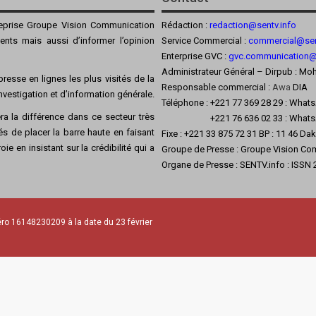
reprise Groupe Vision Communication
Rédaction :
redaction@sentv.info
ients mais aussi d’informer l’opinion
Service Commercial :
commercial@sen
Enterprise GVC :
gvc.communication
Administrateur Général – Dirpub :
resse en lignes les plus visités de la
Responsable commercial :
Awa
DIA
’investigation et d’information générale.
Téléphone : +221 77 369 28 29 : What
a la différence dans ce secteur très
+221 76 636 02 33 : Whats
s de placer la barre haute en faisant
Fixe : +221 33 875 72 31 BP : 11 46 Da
ie en insistant sur la crédibilité qui a
Groupe de Presse : Groupe Vision Co
Organe de Presse : SENTV.info : ISSN
ro 16148230209 à la date du 23 février