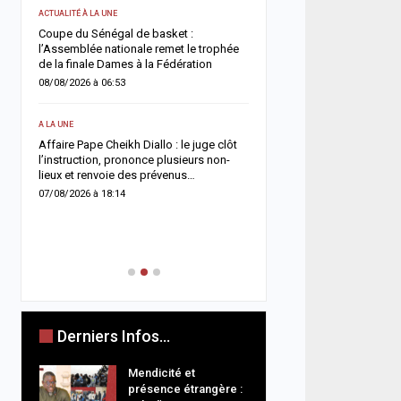
ACTUALITÉ À LA UNE
07/08/2026 à 08:21
Coupe du Sénégal de basket :
l’Assemblée nationale remet le trophée
ACTUALITÉ À LA UNE
de la finale Dames à la Fédération
Assemblée nationale : u
08/08/2026 à 06:53
extraordinaire décisive s
commissions d’enquête 
A LA UNE
es
07/08/2026 à 03:06
Affaire Pape Cheikh Diallo : le juge clôt
l’instruction, prononce plusieurs non-
ACTUALITÉ À LA UNE
lieux et renvoie des prévenus…
Justice : Dar Al Istiqaam
07/08/2026 à 18:14
une réforme du Code de l
renforcement du rôle de
07/08/2026 à 03:01
Derniers Infos...
Mendicité et
présence étrangère :