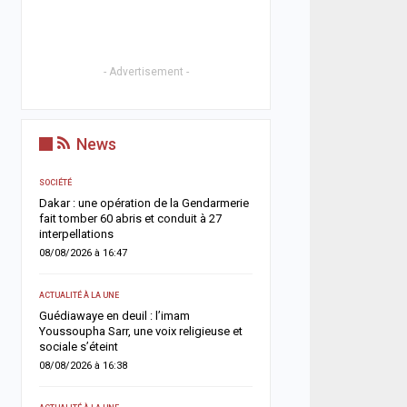
- Advertisement -
News
SOCIÉTÉ
ACTUALITÉ À LA UNE
Dakar : une opération de la Gendarmerie
Cité Aliou Sow : la polic
e
fait tomber 60 abris et conduit à 27
présumé réseau de prost
interpellations
appartement
08/08/2026 à 16:47
07/08/2026 à 16:37
ACTUALITÉ À LA UNE
ACTUALITÉ À LA UNE
veut
Guédiawaye en deuil : l’imam
Politique : Aminata Tour
Youssoupha Sarr, une voix religieuse et
majorité de maires autou
sociale s’éteint
Diomaye Faye
08/08/2026 à 16:38
07/08/2026 à 16:32