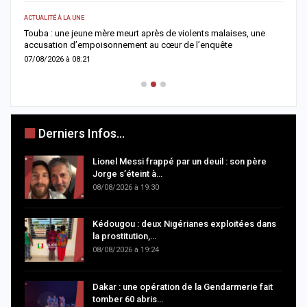
ACTUALITÉ À LA UNE
E
Touba : une jeune mère meurt après de violents malaises, une
S
accusation d’empoisonnement au cœur de l’enquête
l
07/08/2026 à 08:21
0
Derniers Infos...
Lionel Messi frappé par un deuil : son père
Jorge s’éteint à…
08/08/2026 à 19:30
Kédougou : deux Nigérianes exploitées dans
la prostitution,…
08/08/2026 à 19:24
Dakar : une opération de la Gendarmerie fait
tomber 60 abris…