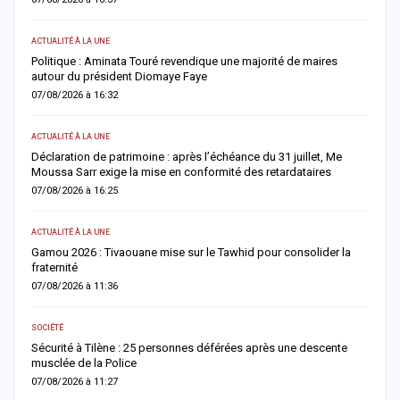
ACTUALITÉ À LA UNE
A 
Politique : Aminata Touré revendique une majorité de maires
F
autour du président Diomaye Faye
n
07/08/2026 à 16:32
0
ACTUALITÉ À LA UNE
AC
Déclaration de patrimoine : après l’échéance du 31 juillet, Me
M
Moussa Sarr exige la mise en conformité des retardataires
n
07/08/2026 à 16:25
0
ACTUALITÉ À LA UNE
A 
Gamou 2026 : Tivaouane mise sur le Tawhid pour consolider la
G
fraternité
m
07/08/2026 à 11:36
0
SOCIÉTÉ
AC
Sécurité à Tilène : 25 personnes déférées après une descente
D
musclée de la Police
l
07/08/2026 à 11:27
0