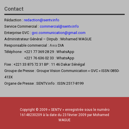
Contact
Rédaction :
redaction@sentv.info
Service Commercial :
commercial@sentv.
info
Enterprise GVC :
gvc.communication@gmail.com
Administrateur Général – Dirpub : Mohamed WAGUE
Responsable commercial :
Awa
DIA
Téléphone : +221 77 369 28 29 : WhatsApp
+221 76 636 02 33 : WhatsApp
Fixe : +221 33 875 72 31 BP : 11 46 Dakar Sénégal
Groupe de Presse : Groupe Vision Communication « GVC » ISSN 0850-
413X
Organe de Presse : SENTV.info : ISSN 2517-8199
Copyright © 2009 « SENTV » enregistrée sous le numéro
16148230209 à la date du 23 février 2009 par Mohamed
WAGUE