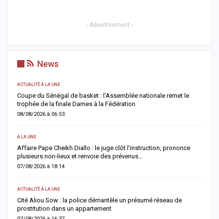
- Advertisement -
News
ACTUALITÉ À LA UNE
AC
ns
Coupe du Sénégal de basket : l’Assemblée nationale remet le
A
trophée de la finale Dames à la Fédération
a
08/08/2026 à 06:53
0
A LA UNE
AC
Affaire Pape Cheikh Diallo : le juge clôt l’instruction, prononce
J
plusieurs non-lieux et renvoie des prévenus…
f
07/08/2026 à 18:14
0
ACTUALITÉ À LA UNE
AC
Cité Aliou Sow : la police démantèle un présumé réseau de
M
prostitution dans un appartement
f
07/08/2026 à 16:37
0