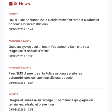
News
SOCIÉTÉ
AC
Dakar : une opération de la Gendarmerie fait tomber 60 abris et
C
conduit à 27 interpellations
p
08/08/2026 à 16:47
0
ACTUALITÉ À LA UNE
AC
u
Guédiawaye en deuil : l’imam Youssoupha Sarr, une voix
P
religieuse et sociale s’éteint
a
08/08/2026 à 16:38
0
ACTUALITÉ À LA UNE
AC
es
Faux SMS d’amendes : la Police nationale alerte les
D
automobilistes sur une nouvelle escroquerie
M
08/08/2026 à 16:27
0
SOCIÉTÉ
AC
et
Drogue et jeunesse au Sénégal : une menace qui gagne du
G
terrain, entre trafic et prévention
f
08/08/2026 à 10:58
0