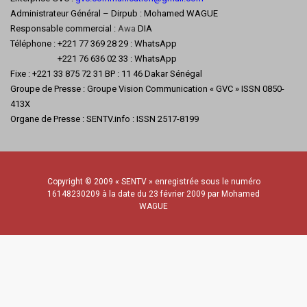
Administrateur Général – Dirpub : Mohamed WAGUE
Responsable commercial :
Awa
DIA
Téléphone : +221 77 369 28 29 : WhatsApp
+221 76 636 02 33 : WhatsApp
Fixe : +221 33 875 72 31 BP : 11 46 Dakar Sénégal
Groupe de Presse : Groupe Vision Communication « GVC » ISSN 0850-
413X
Organe de Presse : SENTV.info : ISSN 2517-8199
Copyright © 2009 « SENTV » enregistrée sous le numéro
16148230209 à la date du 23 février 2009 par Mohamed
WAGUE