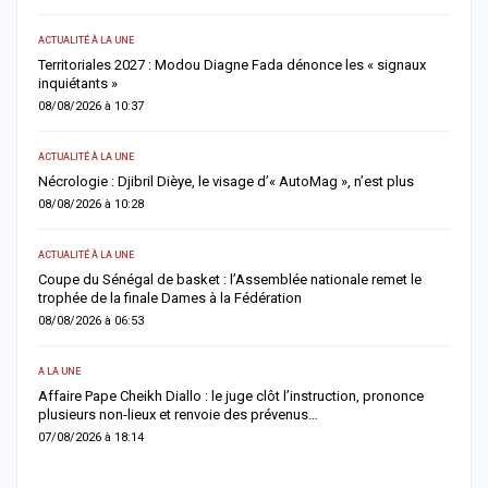
ACTUALITÉ À LA UNE
S
Territoriales 2027 : Modou Diagne Fada dénonce les « signaux
S
inquiétants »
m
08/08/2026 à 10:37
0
ACTUALITÉ À LA UNE
AC
Nécrologie : Djibril Dièye, le visage d’« AutoMag », n’est plus
T
a
08/08/2026 à 10:28
0
ACTUALITÉ À LA UNE
AC
ns
Coupe du Sénégal de basket : l’Assemblée nationale remet le
trophée de la finale Dames à la Fédération
A
a
08/08/2026 à 06:53
0
A LA UNE
AC
Affaire Pape Cheikh Diallo : le juge clôt l’instruction, prononce
plusieurs non-lieux et renvoie des prévenus…
J
f
07/08/2026 à 18:14
0