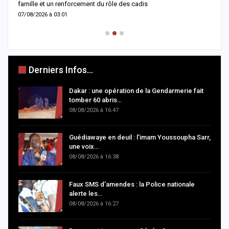
famille et un renforcement du rôle des cadis
d
07/08/2026 à 03:01
0
Derniers Infos...
Dakar : une opération de la Gendarmerie fait
tomber 60 abris…
08/08/2026 à 16:47
Guédiawaye en deuil : l’imam Youssoupha Sarr,
une voix…
08/08/2026 à 16:38
Faux SMS d’amendes : la Police nationale
alerte les…
08/08/2026 à 16:27