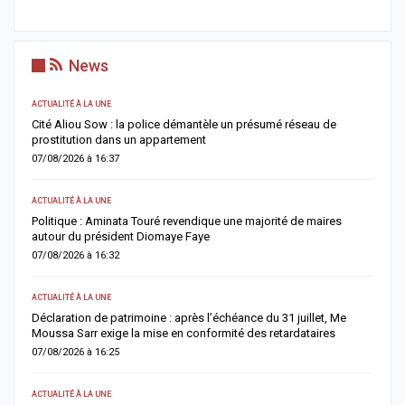
News
ACTUALITÉ À LA UNE
AC
Cité Aliou Sow : la police démantèle un présumé réseau de
M
prostitution dans un appartement
f
07/08/2026 à 16:37
0
ACTUALITÉ À LA UNE
A 
Politique : Aminata Touré revendique une majorité de maires
F
autour du président Diomaye Faye
n
07/08/2026 à 16:32
0
ACTUALITÉ À LA UNE
AC
Déclaration de patrimoine : après l’échéance du 31 juillet, Me
M
Moussa Sarr exige la mise en conformité des retardataires
n
07/08/2026 à 16:25
0
ACTUALITÉ À LA UNE
A 