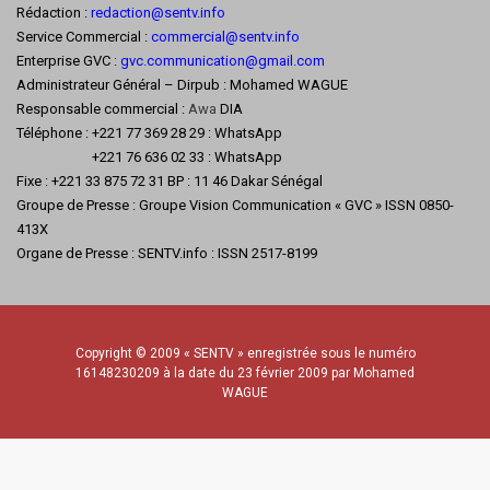
Rédaction :
redaction@sentv.info
Service Commercial :
commercial@sentv.
info
Enterprise GVC :
gvc.communication@gmail.com
Administrateur Général – Dirpub : Mohamed WAGUE
Responsable commercial :
Awa
DIA
Téléphone : +221 77 369 28 29 : WhatsApp
+221 76 636 02 33 : WhatsApp
Fixe : +221 33 875 72 31 BP : 11 46 Dakar Sénégal
Groupe de Presse : Groupe Vision Communication « GVC » ISSN 0850-
413X
Organe de Presse : SENTV.info : ISSN 2517-8199
Copyright © 2009 « SENTV » enregistrée sous le numéro
16148230209 à la date du 23 février 2009 par Mohamed
WAGUE