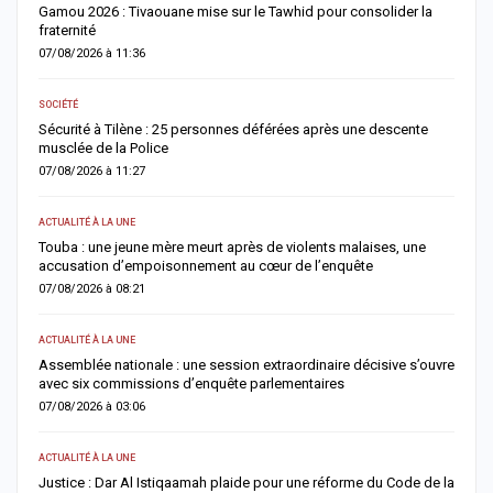
Gamou 2026 : Tivaouane mise sur le Tawhid pour consolider la
G
fraternité
m
07/08/2026 à 11:36
0
SOCIÉTÉ
AC
Sécurité à Tilène : 25 personnes déférées après une descente
D
musclée de la Police
l
07/08/2026 à 11:27
0
ACTUALITÉ À LA UNE
E
Touba : une jeune mère meurt après de violents malaises, une
S
accusation d’empoisonnement au cœur de l’enquête
l
07/08/2026 à 08:21
0
ACTUALITÉ À LA UNE
AC
Assemblée nationale : une session extraordinaire décisive s’ouvre
S
avec six commissions d’enquête parlementaires
F
07/08/2026 à 03:06
0
ACTUALITÉ À LA UNE
AC
Justice : Dar Al Istiqaamah plaide pour une réforme du Code de la
H