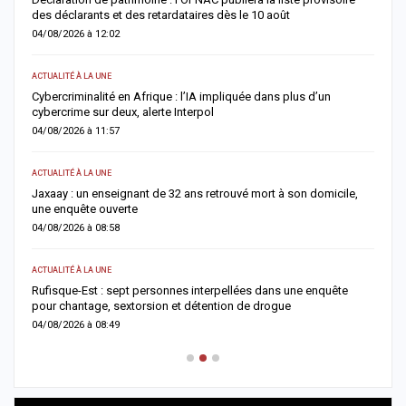
des déclarants et des retardataires dès le 10 août
u
04/08/2026 à 12:02
0
ACTUALITÉ À LA UNE
S
e
Cybercriminalité en Afrique : l’IA impliquée dans plus d’un
Z
cybercrime sur deux, alerte Interpol
s
04/08/2026 à 11:57
0
ACTUALITÉ À LA UNE
AC
Jaxaay : un enseignant de 32 ans retrouvé mort à son domicile,
A
une enquête ouverte
»
04/08/2026 à 08:58
0
ACTUALITÉ À LA UNE
A 
Rufisque-Est : sept personnes interpellées dans une enquête
A
pour chantage, sextorsion et détention de drogue
d
04/08/2026 à 08:49
0