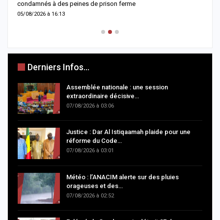
condamnés à des peines de prison ferme
d
05/08/2026 à 16:13
0
Derniers Infos...
Assemblée nationale : une session
extraordinaire décisive…
07/08/2026 à 03:06
Justice : Dar Al Istiqaamah plaide pour une
réforme du Code…
07/08/2026 à 03:01
Météo : l’ANACIM alerte sur des pluies
orageuses et des…
07/08/2026 à 02:52