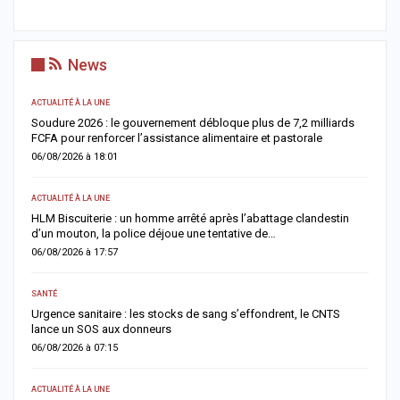
News
ACTUALITÉ À LA UNE
AC
re
Soudure 2026 : le gouvernement débloque plus de 7,2 milliards
R
FCFA pour renforcer l’assistance alimentaire et pastorale
r
06/08/2026 à 18:01
0
ACTUALITÉ À LA UNE
S
la
HLM Biscuiterie : un homme arrêté après l’abattage clandestin
V
d’un mouton, la police déjoue une tentative de…
r
06/08/2026 à 17:57
0
SANTÉ
AC
Urgence sanitaire : les stocks de sang s’effondrent, le CNTS
M
lance un SOS aux donneurs
l
06/08/2026 à 07:15
0
ACTUALITÉ À LA UNE
AC