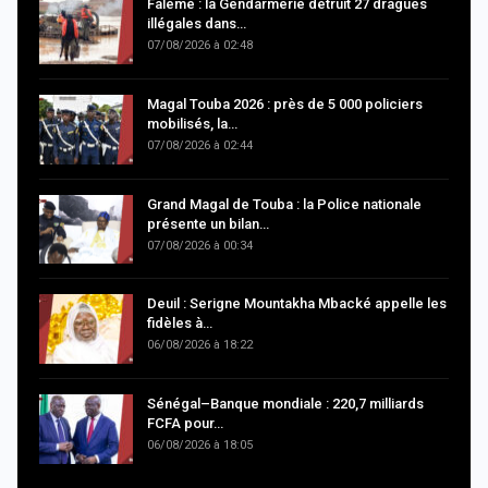
Falémé : la Gendarmerie détruit 27 dragues
illégales dans…
07/08/2026 à 02:48
Magal Touba 2026 : près de 5 000 policiers
mobilisés, la…
07/08/2026 à 02:44
Grand Magal de Touba : la Police nationale
présente un bilan…
07/08/2026 à 00:34
Deuil : Serigne Mountakha Mbacké appelle les
fidèles à…
06/08/2026 à 18:22
Sénégal–Banque mondiale : 220,7 milliards
FCFA pour…
06/08/2026 à 18:05