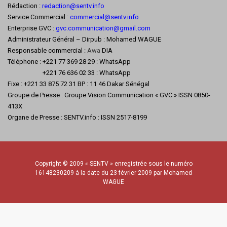
Rédaction :
redaction@sentv.info
Service Commercial :
commercial@sentv.
info
Enterprise GVC :
gvc.communication@gmail.com
Administrateur Général – Dirpub : Mohamed WAGUE
Responsable commercial :
Awa
DIA
Téléphone : +221 77 369 28 29 : WhatsApp
+221 76 636 02 33 : WhatsApp
Fixe : +221 33 875 72 31 BP : 11 46 Dakar Sénégal
Groupe de Presse : Groupe Vision Communication « GVC » ISSN 0850-
413X
Organe de Presse : SENTV.info : ISSN 2517-8199
Copyright © 2009 « SENTV » enregistrée sous le numéro
16148230209 à la date du 23 février 2009 par Mohamed
WAGUE