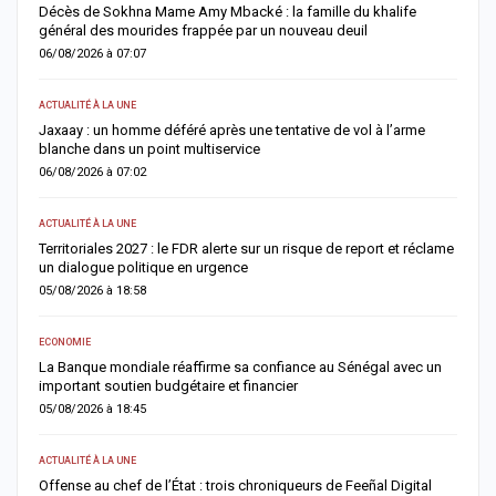
Décès de Sokhna Mame Amy Mbacké : la famille du khalife
F
général des mourides frappée par un nouveau deuil
s
06/08/2026 à 07:07
0
ACTUALITÉ À LA UNE
A 
Jaxaay : un homme déféré après une tentative de vol à l’arme
I
blanche dans un point multiservice
M
06/08/2026 à 07:02
0
ACTUALITÉ À LA UNE
AC
Territoriales 2027 : le FDR alerte sur un risque de report et réclame
D
un dialogue politique en urgence
j
05/08/2026 à 18:58
0
ECONOMIE
AC
er
La Banque mondiale réaffirme sa confiance au Sénégal avec un
T
important soutien budgétaire et financier
c
05/08/2026 à 18:45
0
ACTUALITÉ À LA UNE
A 
Offense au chef de l’État : trois chroniqueurs de Feeñal Digital
M