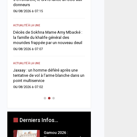
donneurs
05/08/2026 à 13:03
06/08/2026 à 07:15
ACTUALITÉ À LA UNE
ACTUALITÉ À LA UNE
Flambée du pétrole : le S
in
Décès de Sokhna Mame Amy Mbacké :
la hausse sa facture de 
la famille du khalife général des
désormais estimée à 729
mourides frappée par un nouveau deuil
05/08/2026 à 09:28
06/08/2026 à 07:07
A LA UNE
ACTUALITÉ À LA UNE
e
Insécurité routière : le 
Jaxaay : un homme déféré après une
affiche son ambition d’u
tentative de vol à l’arme blanche dans un
accident »
point multiservice
05/08/2026 à 08:57
06/08/2026 à 07:02
Derniers Infos...
Gamou 2026 :