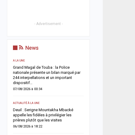
- Advertisement -
News
A LA UNE
ACTUALITÉ À LA UNE
Grand Magal de Touba : la Police
Territoriales 2027 : le FDR
nationale présente un bilan marqué par
risque de report et récl
244 interpellations et un important
politique en urgence
dispositif…
05/08/2026 à 18:58
07/08/2026 à 00:34
ECONOMIE
ACTUALITÉ À LA UNE
e
La Banque mondiale réaf
Deuil : Serigne Mountakha Mbacké
confiance au Sénégal av
appelle les fidèles à privilégier les
soutien budgétaire et fin
prières plutôt que les visites
05/08/2026 à 18:45
06/08/2026 à 18:22