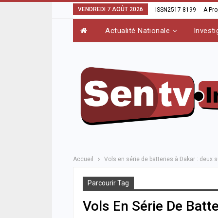
VENDREDI 7 AOÛT 2026
ISSN2517-8199
A Pr
Actualité Nationale
Investi
Accueil
Vols en série de batteries à Dakar : deux 
Parcourir Tag
Vols En Série De Batt