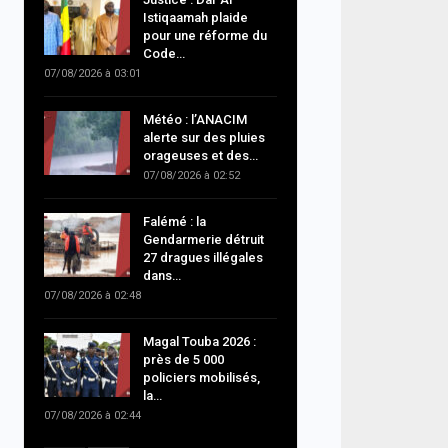
Istiqaamah plaide
pour une réforme du
Code…
07/08/2026 à 03:01
Météo : l’ANACIM
alerte sur des pluies
orageuses et des…
07/08/2026 à 02:52
Falémé : la
Gendarmerie détruit
27 dragues illégales
dans…
07/08/2026 à 02:48
Magal Touba 2026 :
près de 5 000
policiers mobilisés,
la…
07/08/2026 à 02:44