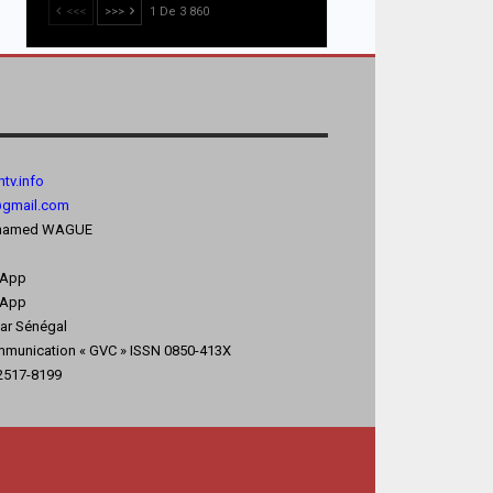
<<<
>>>
1 De 3 860
tv.
info
@gmail.com
 Mohamed WAGUE
sApp
App
kar Sénégal
mmunication « GVC » ISSN 0850-413X
 2517-8199