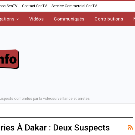
opos SenTV
Contact SenTV
Service Commercial SenTV
gations
Vidéos
Communiqués
Contributions
suspects confondus par la vidéosurveillance et arrêtés
eries À Dakar : Deux Suspects