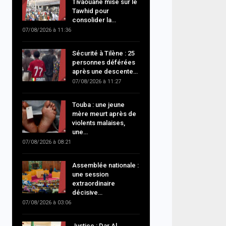
Tivaouane mise sur le
Tawhid pour
consolider la…
07/08/2026 à 11:36
Sécurité à Tilène : 25
personnes déférées
après une descente…
07/08/2026 à 11:27
Touba : une jeune
mère meurt après de
violents malaises,
une…
07/08/2026 à 08:21
Assemblée nationale :
une session
extraordinaire
décisive…
07/08/2026 à 03:06
Justice : Dar Al