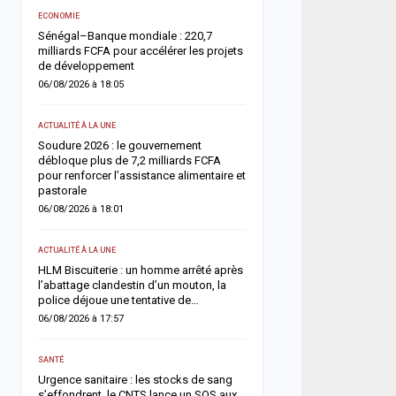
ACTUALITÉ À LA UNE
e
ECONOMIE
Offense au chef de l’État 
Sénégal–Banque mondiale : 220,7
chroniqueurs de Feeñal D
milliards FCFA pour accélérer les projets
condamnés à des peines
de développement
ferme
06/08/2026 à 18:05
05/08/2026 à 16:13
ACTUALITÉ À LA UNE
ACTUALITÉ À LA UNE
ix
Soudure 2026 : le gouvernement
Respect de la dignité des
es
débloque plus de 7,2 milliards FCFA
ministère de la Justice r
pour renforcer l’assistance alimentaire et
méthodes de fouille
pastorale
05/08/2026 à 13:23
06/08/2026 à 18:01
SOCIÉTÉ
r
ACTUALITÉ À LA UNE
un
Vacances au Sénégal : l
HLM Biscuiterie : un homme arrêté après
des noyades en mer relan
l’abattage clandestin d’un mouton, la
prudence
police déjoue une tentative de…
05/08/2026 à 13:11
06/08/2026 à 17:57
ACTUALITÉ À LA UNE
s
SANTÉ
Météo : l’ANACIM prévoit 
Urgence sanitaire : les stocks de sang
d’orages et de pluies sur
s’effondrent, le CNTS lance un SOS aux
du Sénégal