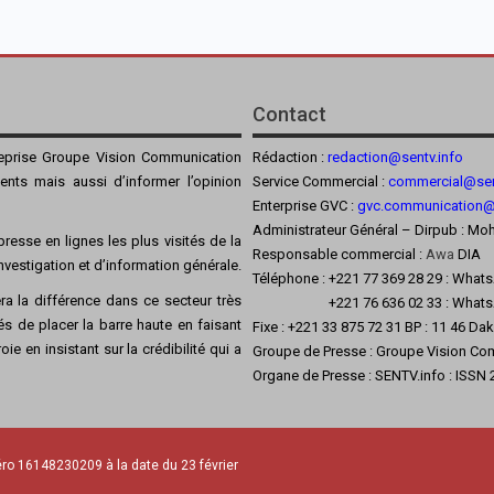
Contact
reprise Groupe Vision Communication
Rédaction :
redaction@sentv.info
ients mais aussi d’informer l’opinion
Service Commercial :
commercial@sen
Enterprise GVC :
gvc.communication
Administrateur Général – Dirpub :
resse en lignes les plus visités de la
Responsable commercial :
Awa
DIA
’investigation et d’information générale.
Téléphone : +221 77 369 28 29 : What
a la différence dans ce secteur très
+221 76 636 02 33 : Whats
s de placer la barre haute en faisant
Fixe : +221 33 875 72 31 BP : 11 46 Da
ie en insistant sur la crédibilité qui a
Groupe de Presse : Groupe Vision Co
Organe de Presse : SENTV.info : ISSN
ro 16148230209 à la date du 23 février