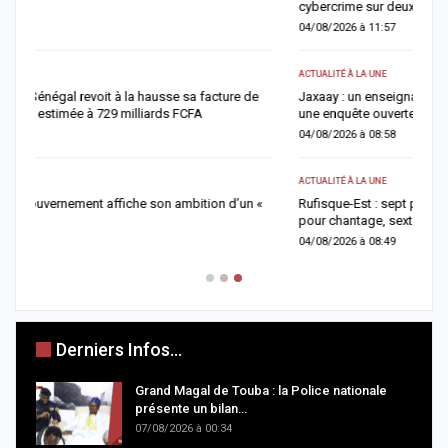
cybercrime sur deux, alerte Interpol
l
04/08/2026 à 11:57
0
ACTUALITÉ À LA UNE
AC
Jaxaay : un enseignant de 32 ans retrouvé mort à son domicile,
D
une enquête ouverte
g
04/08/2026 à 08:58
0
ACTUALITÉ À LA UNE
AC
Rufisque-Est : sept personnes interpellées dans une enquête
J
pour chantage, sextorsion et détention de drogue
b
04/08/2026 à 08:49
0
Derniers Infos...
Grand Magal de Touba : la Police nationale
présente un bilan…
07/08/2026 à 00:34