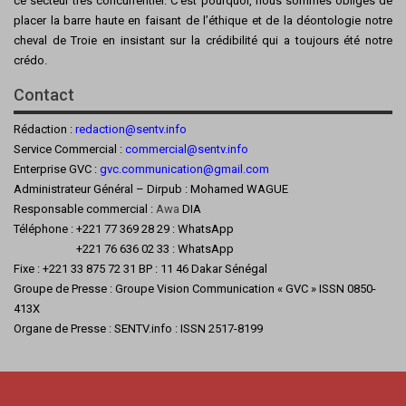
ce secteur très concurrentiel. C’est pourquoi, nous sommes obligés de
placer la barre haute en faisant de l’éthique et de la déontologie notre
cheval de Troie en insistant sur la crédibilité qui a toujours été notre
crédo.
Contact
Rédaction :
redaction@sentv.info
Service Commercial :
commercial@sentv.
info
Enterprise GVC :
gvc.communication@gmail.com
Administrateur Général – Dirpub : Mohamed WAGUE
Responsable commercial :
Awa
DIA
Téléphone : +221 77 369 28 29 : WhatsApp
+221 76 636 02 33 : WhatsApp
Fixe : +221 33 875 72 31 BP : 11 46 Dakar Sénégal
Groupe de Presse : Groupe Vision Communication « GVC » ISSN 0850-
413X
Organe de Presse : SENTV.info : ISSN 2517-8199