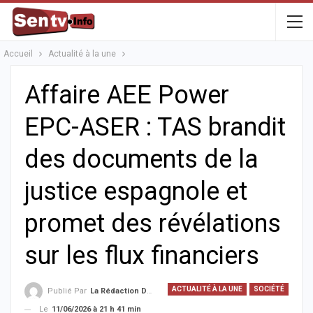
Accueil
Actualité à la une
Affaire AEE Power
EPC-ASER : TAS brandit
des documents de la
justice espagnole et
promet des révélations
sur les flux financiers
ACTUALITÉ À LA UNE
SOCIÉTÉ
Publié Par
La Rédaction De La SenTV.info
Le
11/06/2026 à 21 h 41 min