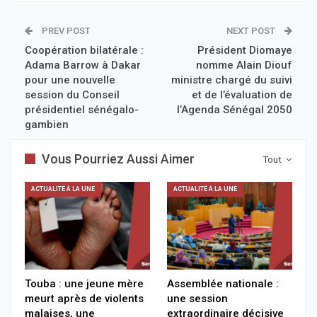
PREV POST
NEXT POST
Coopération bilatérale :
Président Diomaye
Adama Barrow à Dakar
nomme Alain Diouf
pour une nouvelle
ministre chargé du suivi
session du Conseil
et de l’évaluation de
présidentiel sénégalo-
l’Agenda Sénégal 2050
gambien
Vous Pourriez Aussi Aimer
Tout
ACTUALITÉ À LA UNE
ACTUALITÉ À LA UNE
Touba : une jeune mère
Assemblée nationale :
meurt après de violents
une session
malaises, une
extraordinaire décisive