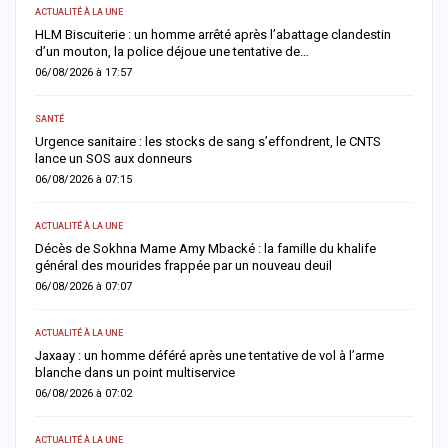
ACTUALITÉ À LA UNE
S
la
HLM Biscuiterie : un homme arrêté après l’abattage clandestin
V
d’un mouton, la police déjoue une tentative de…
r
06/08/2026 à 17:57
0
SANTÉ
AC
Urgence sanitaire : les stocks de sang s’effondrent, le CNTS
M
lance un SOS aux donneurs
l
06/08/2026 à 07:15
0
ACTUALITÉ À LA UNE
AC
Décès de Sokhna Mame Amy Mbacké : la famille du khalife
F
général des mourides frappée par un nouveau deuil
s
06/08/2026 à 07:07
0
ACTUALITÉ À LA UNE
A 
Jaxaay : un homme déféré après une tentative de vol à l’arme
I
blanche dans un point multiservice
M
06/08/2026 à 07:02
0
ACTUALITÉ À LA UNE
AC