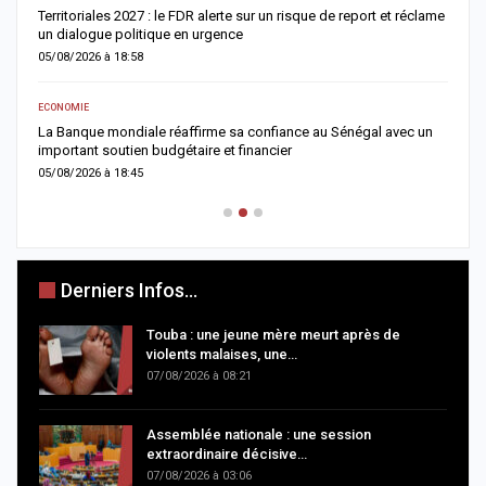
Territoriales 2027 : le FDR alerte sur un risque de report et réclame
D
un dialogue politique en urgence
j
05/08/2026 à 18:58
0
ECONOMIE
AC
er
La Banque mondiale réaffirme sa confiance au Sénégal avec un
T
important soutien budgétaire et financier
c
05/08/2026 à 18:45
0
Derniers Infos...
Touba : une jeune mère meurt après de
violents malaises, une…
07/08/2026 à 08:21
Assemblée nationale : une session
extraordinaire décisive…
07/08/2026 à 03:06