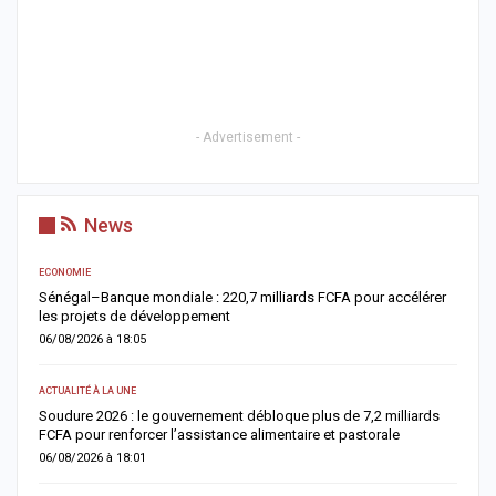
- Advertisement -
News
ECONOMIE
AC
Sénégal–Banque mondiale : 220,7 milliards FCFA pour accélérer
O
les projets de développement
c
06/08/2026 à 18:05
0
ACTUALITÉ À LA UNE
AC
re
Soudure 2026 : le gouvernement débloque plus de 7,2 milliards
R
FCFA pour renforcer l’assistance alimentaire et pastorale
r
06/08/2026 à 18:01
0