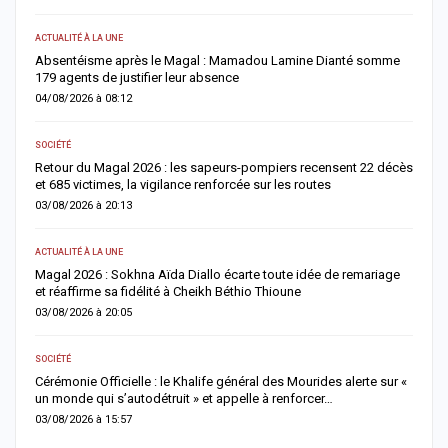
ACTUALITÉ À LA UNE
E
Absentéisme après le Magal : Mamadou Lamine Dianté somme
L
179 agents de justifier leur absence
i
04/08/2026 à 08:12
0
SOCIÉTÉ
AC
ès
Retour du Magal 2026 : les sapeurs-pompiers recensent 22 décès
O
et 685 victimes, la vigilance renforcée sur les routes
c
03/08/2026 à 20:13
0
ACTUALITÉ À LA UNE
AC
Magal 2026 : Sokhna Aïda Diallo écarte toute idée de remariage
R
et réaffirme sa fidélité à Cheikh Béthio Thioune
r
03/08/2026 à 20:05
0
SOCIÉTÉ
S
Cérémonie Officielle : le Khalife général des Mourides alerte sur «
V
un monde qui s’autodétruit » et appelle à renforcer…
r
03/08/2026 à 15:57
0