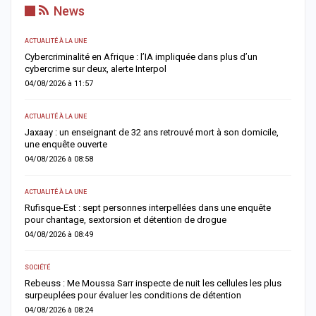
News
ACTUALITÉ À LA UNE
A 
e
Cybercriminalité en Afrique : l’IA impliquée dans plus d’un
U
cybercrime sur deux, alerte Interpol
l
04/08/2026 à 11:57
0
ACTUALITÉ À LA UNE
AC
Jaxaay : un enseignant de 32 ans retrouvé mort à son domicile,
D
une enquête ouverte
g
04/08/2026 à 08:58
0
ACTUALITÉ À LA UNE
AC
Rufisque-Est : sept personnes interpellées dans une enquête
J
pour chantage, sextorsion et détention de drogue
b
04/08/2026 à 08:49
0
SOCIÉTÉ
AC
Rebeuss : Me Moussa Sarr inspecte de nuit les cellules les plus
T
surpeuplées pour évaluer les conditions de détention
u
04/08/2026 à 08:24
0