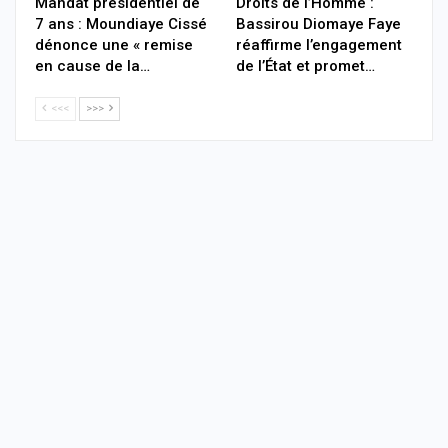
Mandat présidentiel de
Droits de l’Homme :
7 ans : Moundiaye Cissé
Bassirou Diomaye Faye
dénonce une « remise
réaffirme l’engagement
en cause de la…
de l’État et promet…
<<<
>>>