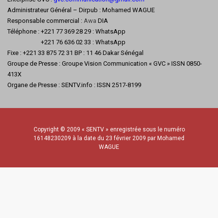
Administrateur Général – Dirpub : Mohamed WAGUE
Responsable commercial :
Awa
DIA
Téléphone : +221 77 369 28 29 : WhatsApp
+221 76 636 02 33 : WhatsApp
Fixe : +221 33 875 72 31 BP : 11 46 Dakar Sénégal
Groupe de Presse : Groupe Vision Communication « GVC » ISSN 0850-
413X
Organe de Presse : SENTV.info : ISSN 2517-8199
Copyright © 2009 « SENTV » enregistrée sous le numéro
16148230209 à la date du 23 février 2009 par Mohamed
WAGUE