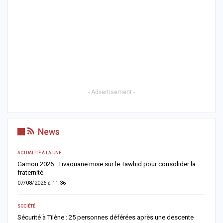
- Advertisement -
News
A LA UNE
r la
Grand Magal de Touba : la Police nationale présente un bilan
marqué par 244 interpellations et un important dispositif…
07/08/2026 à 00:34
ACTUALITÉ À LA UNE
nte
Deuil : Serigne Mountakha Mbacké appelle les fidèles à privilégier