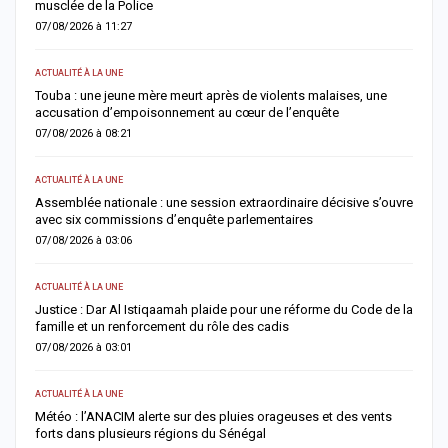
les prières plutôt que les visites
06/08/2026 à 18:22
ECONOMIE
une
Sénégal–Banque mondiale : 220,7 milliards FCFA pour accélérer
les projets de développement
06/08/2026 à 18:05
ACTUALITÉ À LA UNE
s’ouvre
Soudure 2026 : le gouvernement débloque plus de 7,2 milliards
FCFA pour renforcer l’assistance alimentaire et pastorale
06/08/2026 à 18:01
ACTUALITÉ À LA UNE
e de la
HLM Biscuiterie : un homme arrêté après l’abattage clandestin
d’un mouton, la police déjoue une tentative de…
06/08/2026 à 17:57
SANTÉ
ents
Urgence sanitaire : les stocks de sang s’effondrent, le CNTS
lance un SOS aux donneurs