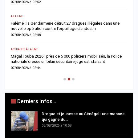
06/08/2026 à 07:15
ACTUALITÉ À LA UNE
une
Décès de Sokhna Mame Amy Mbacké : la famille du khalife
général des mourides frappée par un nouveau deuil
06/08/2026 à 07:07
ACTUALITÉ À LA UNE
lice
Jaxaay : un homme déféré après une tentative de vol à l’arme
blanche dans un point multiservice
06/08/2026 à 07:02
Derniers Infos...
Drogue et jeunesse au Sénégal : une menace
qui gagne du…
08/08/2026 à 10:58