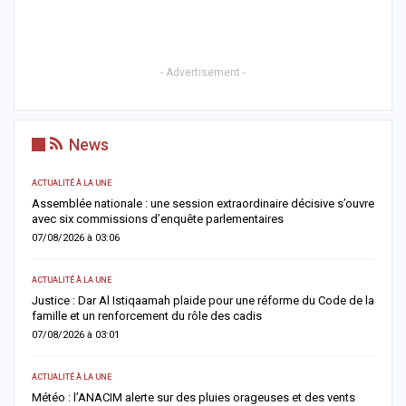
- Advertisement -
News
ACTUALITÉ À LA UNE
uvre
Soudure 2026 : le gouvernement débloque plus de 7,2 milliards
FCFA pour renforcer l’assistance alimentaire et pastorale
06/08/2026 à 18:01
ACTUALITÉ À LA UNE
e la
HLM Biscuiterie : un homme arrêté après l’abattage clandestin
d’un mouton, la police déjoue une tentative de…
06/08/2026 à 17:57
SANTÉ
s
Urgence sanitaire : les stocks de sang s’effondrent, le CNTS