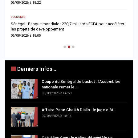
05/08/2026 à 18:45
ACTUALITÉ À LA UNE
rer
Offense au chef de l’État : trois chroniqueurs de Feeñal Digital
condamnés à des peines de prison ferme
05/08/2026 à 16:13
Derniers Infos...
Coupe du Sénégal de basket : l’Assemblée
nationale remet le…
08/08/2026 à 06:53
Affaire Pape Cheikh Diallo : le juge clôt…
07/08/2026 à 18:14
Cité Aliou Sow : la police démantèle un