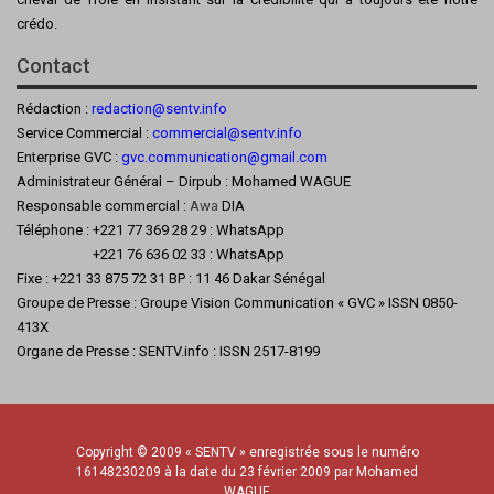
crédo.
Contact
Rédaction :
redaction@sentv.info
Service Commercial :
commercial@sentv.
info
Enterprise GVC :
gvc.communication@gmail.com
Administrateur Général – Dirpub : Mohamed WAGUE
Responsable commercial :
Awa
DIA
Téléphone : +221 77 369 28 29 : WhatsApp
+221 76 636 02 33 : WhatsApp
Fixe : +221 33 875 72 31 BP : 11 46 Dakar Sénégal
Groupe de Presse : Groupe Vision Communication « GVC » ISSN 0850-
413X
Organe de Presse : SENTV.info : ISSN 2517-8199
Copyright © 2009 « SENTV » enregistrée sous le numéro
16148230209 à la date du 23 février 2009 par Mohamed
WAGUE