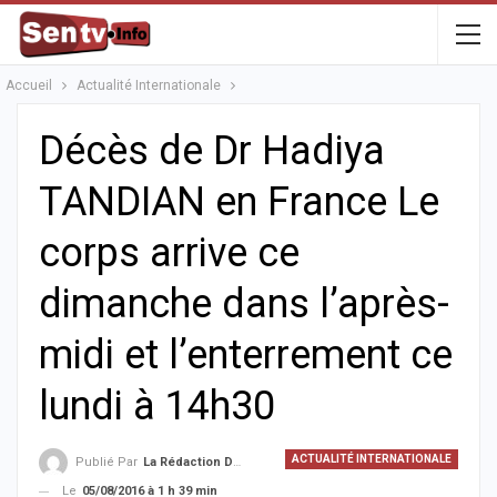
Accueil
Actualité Internationale
Décès de Dr Hadiya
TANDIAN en France Le
corps arrive ce
dimanche dans l’après-
midi et l’enterrement ce
lundi à 14h30
ACTUALITÉ INTERNATIONALE
Publié Par
La Rédaction De La SenTV.info
Le
05/08/2016 à 1 h 39 min