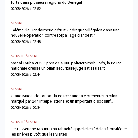
lance un SOS aux donneurs
06/08/2026 à 07:15
ACTUALITÉ À LA UNE
Décès de Sokhna Mame Amy Mbacké : la famille du khalife
général des mourides frappée par un nouveau deuil
06/08/2026 à 07:07
ACTUALITÉ À LA UNE
e
Jaxaay : un homme déféré après une tentative de vol à l’arme
blanche dans un point multiservice
06/08/2026 à 07:02
ACTUALITÉ À LA UNE
Territoriales 2027 : le FDR alerte sur un risque de report et réclame
un dialogue politique en urgence
05/08/2026 à 18:58
ECONOMIE
gier
La Banque mondiale réaffirme sa confiance au Sénégal avec un
important soutien budgétaire et financier