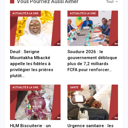
Vous Pourriez Aussi Aimer
Tout
ACTUALITÉ À LA UNE
ACTUALITÉ À LA UNE
Deuil : Serigne
Soudure 2026 : le
Mountakha Mbacké
gouvernement débloque
appelle les fidèles à
plus de 7,2 milliards
privilégier les prières
FCFA pour renforcer…
plutôt…
ACTUALITÉ À LA UNE
SANTÉ
HLM Biscuiterie : un
Urgence sanitaire : les