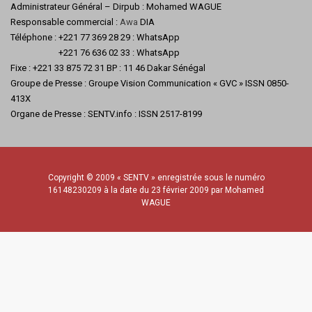
Administrateur Général – Dirpub : Mohamed WAGUE
Responsable commercial :
Awa
DIA
Téléphone : +221 77 369 28 29 : WhatsApp
+221 76 636 02 33 : WhatsApp
Fixe : +221 33 875 72 31 BP : 11 46 Dakar Sénégal
Groupe de Presse : Groupe Vision Communication « GVC » ISSN 0850-
413X
Organe de Presse : SENTV.info : ISSN 2517-8199
Copyright © 2009 « SENTV » enregistrée sous le numéro
16148230209 à la date du 23 février 2009 par Mohamed
WAGUE