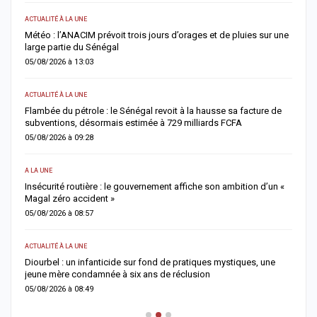
ACTUALITÉ À LA UNE
AC
Météo : l’ANACIM prévoit trois jours d’orages et de pluies sur une
C
large partie du Sénégal
c
05/08/2026 à 13:03
0
ACTUALITÉ À LA UNE
AC
Flambée du pétrole : le Sénégal revoit à la hausse sa facture de
J
subventions, désormais estimée à 729 milliards FCFA
u
05/08/2026 à 09:28
0
A LA UNE
AC
Insécurité routière : le gouvernement affiche son ambition d’un «
R
Magal zéro accident »
p
05/08/2026 à 08:57
0
ACTUALITÉ À LA UNE
S
me
Diourbel : un infanticide sur fond de pratiques mystiques, une
R
jeune mère condamnée à six ans de réclusion
s
05/08/2026 à 08:49
0