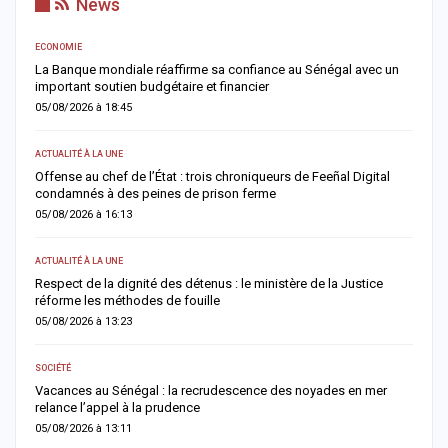
News
ECONOMIE
AC
er
La Banque mondiale réaffirme sa confiance au Sénégal avec un
T
important soutien budgétaire et financier
c
05/08/2026 à 18:45
0
ACTUALITÉ À LA UNE
A 
Offense au chef de l’État : trois chroniqueurs de Feeñal Digital
M
condamnés à des peines de prison ferme
d
05/08/2026 à 16:13
0
ACTUALITÉ À LA UNE
AC
Respect de la dignité des détenus : le ministère de la Justice
S
réforme les méthodes de fouille
d
05/08/2026 à 13:23
0
SOCIÉTÉ
AC
Vacances au Sénégal : la recrudescence des noyades en mer
D
relance l’appel à la prudence
d
05/08/2026 à 13:11
0