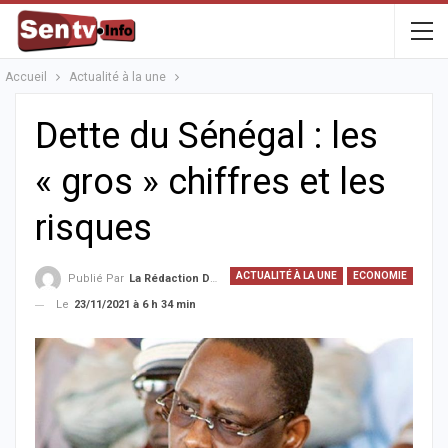
Accueil
Actualité à la une
Dette du Sénégal : les
« gros » chiffres et les
risques
ACTUALITÉ À LA UNE
ECONOMIE
Publié Par
La Rédaction De La SenTV.info
Le
23/11/2021 à 6 h 34 min