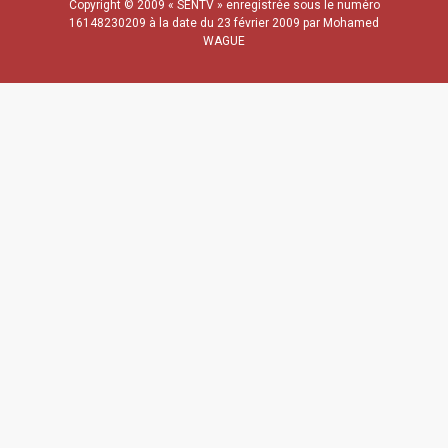
Copyright © 2009 « SENTV » enregistrée sous le numéro
16148230209 à la date du 23 février 2009 par Mohamed
WAGUE