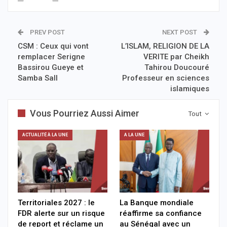
PREV POST
NEXT POST
CSM : Ceux qui vont
L’ISLAM, RELIGION DE LA
remplacer Serigne
VERITE par Cheikh
Bassirou Gueye et
Tahirou Doucouré
Samba Sall
Professeur en sciences
islamiques
Vous Pourriez Aussi Aimer
Tout
ACTUALITÉ À LA UNE
A LA UNE
Territoriales 2027 : le
La Banque mondiale
FDR alerte sur un risque
réaffirme sa confiance
de report et réclame un
au Sénégal avec un