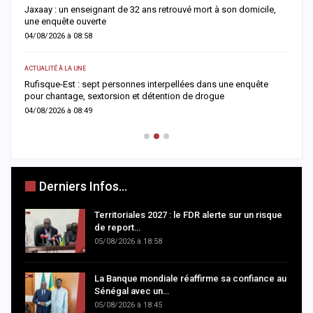
Jaxaay : un enseignant de 32 ans retrouvé mort à son domicile,
A
une enquête ouverte
»
04/08/2026 à 08:58
0
ACTUALITÉ À LA UNE
A 
Rufisque-Est : sept personnes interpellées dans une enquête
A
pour chantage, sextorsion et détention de drogue
d
04/08/2026 à 08:49
0
Derniers Infos...
Territoriales 2027 : le FDR alerte sur un risque
de report…
05/08/2026 à 18:58
La Banque mondiale réaffirme sa confiance au
Sénégal avec un…
05/08/2026 à 18:45