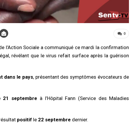
0
 de l’Action Sociale a communiqué ce mardi la confirmation
al, révélant que le virus refait surface après la guérison
LITÉ À LA UNE
A LA UNE
Biscuiterie : un homme arrêté après
Affaire Pape Cheikh Diallo : le juge clô
attage clandestin d’un mouton, la
l’instruction, prononce plusieurs non-
ce déjoue une tentative de…
lieux et renvoie des prévenus…
t dans le pays
, présentant des symptômes évocateurs de
/2026 à 17:57
07/08/2026 à 18:14
É
ACTUALITÉ À LA UNE
le
21 septembre
à l’Hôpital Fann (Service des Maladies
nce sanitaire : les stocks de sang
Cité Aliou Sow : la police démantèle 
fondrent, le CNTS lance un SOS aux
présumé réseau de prostitution dans
eurs
appartement
/2026 à 07:15
07/08/2026 à 16:37
résultat
positif
le
22 septembre
dernier.