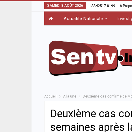
SAMEDI 8 AOÛT 2026
ISSN2517-8199
A Prop
Actualité Nationale
Investi
Accueil
A la une
Deuxième cas confirmé de Mpo
Deuxième cas con
semaines après l