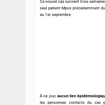
Ce nouvel cas survient trois semaine
ACTUA
Décè
seul patient Mpox précédemment dia
la fa
mour
au 1er septembre.
06/08
ACTUA
Jaxa
tenta
point
06/08
ACTUA
Terri
risq
poli
05/08
ECON
La B
À ce jour,
aucun lien épidémiologiq
conf
souti
les personnes contacts du cas pr