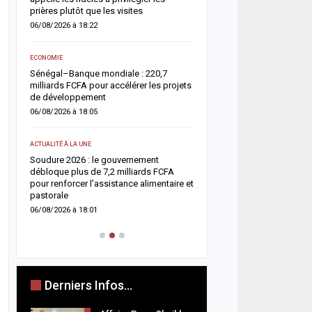
05/08/2026 à 18:45
prières plutôt que les visites
06/08/2026 à 18:22
ACTUALITÉ À LA UNE
e
Offense au chef de l’État 
ECONOMIE
chroniqueurs de Feeñal D
Sénégal–Banque mondiale : 220,7
condamnés à des peines
milliards FCFA pour accélérer les projets
ferme
de développement
05/08/2026 à 16:13
06/08/2026 à 18:05
ACTUALITÉ À LA UNE
ACTUALITÉ À LA UNE
Respect de la dignité des
ix
Soudure 2026 : le gouvernement
ministère de la Justice r
es
débloque plus de 7,2 milliards FCFA
méthodes de fouille
pour renforcer l’assistance alimentaire et
05/08/2026 à 13:23
pastorale
06/08/2026 à 18:01
Derniers Infos...