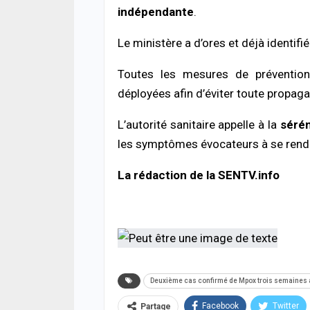
05/08
indépendante
.
ACTUA
Le ministère a d’ores et déjà identifi
Offen
chro
Toutes les mesures de prévention
cond
ferm
déployées afin d’éviter toute propaga
05/08
L’autorité sanitaire appelle à la
sérén
ACTUA
les symptômes évocateurs à se rendr
Respe
minis
méth
La rédaction de la SENTV.info
05/08
Deuxième cas confirmé de Mpox trois semaines a
Facebook
Twitter
Partage