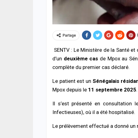
Partage
SENTV : Le Ministère de la Santé et
d’un
deuxième cas
de Mpox au Sénég
ACTUA
complète du premier cas déclaré.
HLM 
l’ab
poli
Le patient est un
Sénégalais résidan
06/08
Mpox depuis le
11 septembre 2025
.
SANT
Il s’est présenté en consultation 
Urge
Infectieuses), où il a été hospitalisé.
s’ef
donn
06/08
Le prélèvement effectué a donné un 