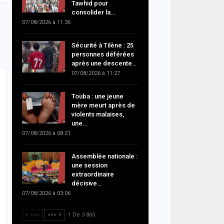
Tawhid pour
consolider la…
07/08/2026 à 11:36
Sécurité à Tilène : 25
personnes déférées
après une descente…
07/08/2026 à 11:27
Touba : une jeune
mère meurt après de
violents malaises,
une…
07/08/2026 à 08:21
Assemblée nationale :
une session
extraordinaire
décisive…
07/08/2026 à 03:06
<<<
>>>
1 De 3 860