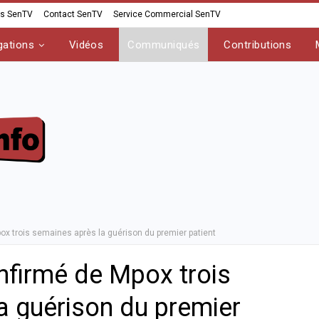
os SenTV
Contact SenTV
Service Commercial SenTV
gations
Vidéos
Communiqués
Contributions
x trois semaines après la guérison du premier patient
firmé de Mpox trois
a guérison du premier