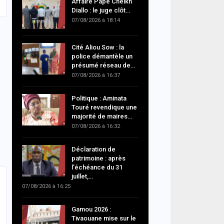
Affaire Pape Cheikh
Diallo : le juge clôt…
07/08/2026 à 18:14
Cité Aliou Sow : la
police démantèle un
présumé réseau de…
07/08/2026 à 16:37
Politique : Aminata
Touré revendique une
majorité de maires…
07/08/2026 à 16:32
Déclaration de
patrimoine : après
l’échéance du 31
juillet,…
07/08/2026 à 16:25
Gamou 2026 :
Tivaouane mise sur le