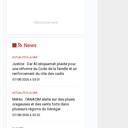
- Advertisement -
News
ACTUALITÉ À LA UNE
ACTUALITÉ À LA UNE
t
Justice : Dar Al Istiqaamah plaide pour
HLM Biscuiterie : un hom
une réforme du Code de la famille et un
l’abattage clandestin d’u
renforcement du rôle des cadis
police déjoue une tentat
07/08/2026 à 03:01
06/08/2026 à 17:57
ACTUALITÉ À LA UNE
SANTÉ
un
Météo : l’ANACIM alerte sur des pluies
Urgence sanitaire : les 
 un
orageuses et des vents forts dans
s’effondrent, le CNTS la
plusieurs régions du Sénégal
donneurs
07/08/2026 à 02:52
06/08/2026 à 07:15