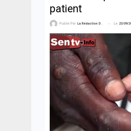
patient
Le
23/09/2
Publié Par
La Rédaction De La SenTV.info