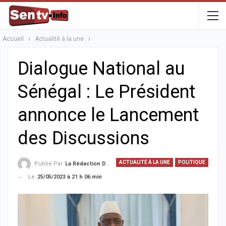
Accueil
Actualité à la une
Dialogue National au
Sénégal : Le Président
annonce le Lancement
des Discussions
ACTUALITÉ À LA UNE
POLITIQUE
Publié Par
La Rédaction De La SenTV.info
Le
25/05/2023 à 21 h 06 min