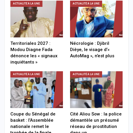
ACTUALITÉ À LA UNE
ACTUALITÉ À LA UNE
Territoriales 2027 :
Nécrologie : Djibril
Modou Diagne Fada
Dièye, le visage d’«
dénonce les « signaux
AutoMag », n’est plus
inquiétants »
ACTUALITÉ À LA UNE
ACTUALITÉ À LA UNE
Coupe du Sénégal de
Cité Aliou Sow : la police
basket : l’Assemblée
démantèle un présumé
nationale remet le
réseau de prostitution
trophée de la finale…
dans un…