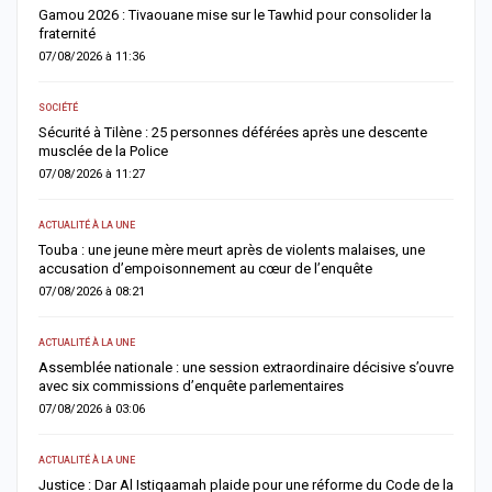
Gamou 2026 : Tivaouane mise sur le Tawhid pour consolider la
G
fraternité
m
07/08/2026 à 11:36
0
SOCIÉTÉ
AC
Sécurité à Tilène : 25 personnes déférées après une descente
D
musclée de la Police
l
07/08/2026 à 11:27
0
ACTUALITÉ À LA UNE
E
Touba : une jeune mère meurt après de violents malaises, une
S
accusation d’empoisonnement au cœur de l’enquête
l
07/08/2026 à 08:21
0
ACTUALITÉ À LA UNE
AC
Assemblée nationale : une session extraordinaire décisive s’ouvre
S
avec six commissions d’enquête parlementaires
F
07/08/2026 à 03:06
0
ACTUALITÉ À LA UNE
AC
Justice : Dar Al Istiqaamah plaide pour une réforme du Code de la
H