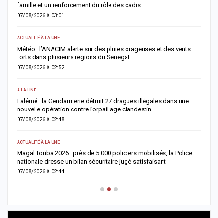
famille et un renforcement du rôle des cadis
d
07/08/2026 à 03:01
0
ACTUALITÉ À LA UNE
S
Météo : l’ANACIM alerte sur des pluies orageuses et des vents
U
forts dans plusieurs régions du Sénégal
l
07/08/2026 à 02:52
0
A LA UNE
AC
Falémé : la Gendarmerie détruit 27 dragues illégales dans une
D
nouvelle opération contre l’orpaillage clandestin
g
07/08/2026 à 02:48
0
ACTUALITÉ À LA UNE
AC
Magal Touba 2026 : près de 5 000 policiers mobilisés, la Police
J
nationale dresse un bilan sécuritaire jugé satisfaisant
b
07/08/2026 à 02:44
0