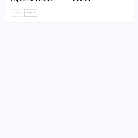
<<<
>>>