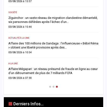
03/08/2026 à 15:57
0
SOCIÉTÉ
AC
Ziguinchor : un vaste réseau de migration clandestine démantelé,
M
six personnes déférées après l’échec d’un…
l
03/08/2026 à 15:44
0
ACTUALITÉ À LA UNE
AC
Affaire des 100 millions de Sandaga : l’influenceuse « Bébé Réma
F
» obtient une liberté provisoire après des…
s
03/08/2026 à 10:54
0
A LA UNE
A 
Affaire Mégapari : un réseau présumé de fraude en ligne au cœur
I
d’un détournement de plus de 7 milliards FCFA
M
03/08/2026 à 07:30
0
Derniers Infos...