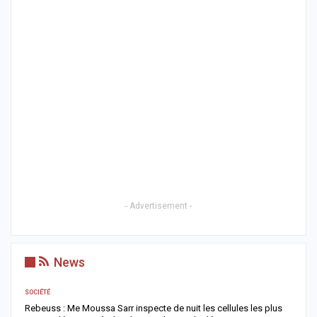
- Advertisement -
News
SOCIÉTÉ
AC
Rebeuss : Me Moussa Sarr inspecte de nuit les cellules les plus
T