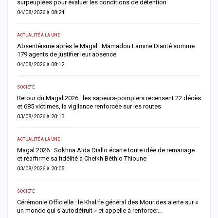
surpeuplées pour évaluer les conditions de détention
u
04/08/2026 à 08:24
0
ACTUALITÉ À LA UNE
A 
Absentéisme après le Magal : Mamadou Lamine Dianté somme
L
179 agents de justifier leur absence
i
04/08/2026 à 08:12
0
SOCIÉTÉ
AC
ès
Retour du Magal 2026 : les sapeurs-pompiers recensent 22 décès
O
et 685 victimes, la vigilance renforcée sur les routes
c
03/08/2026 à 20:13
0
ACTUALITÉ À LA UNE
AC
Magal 2026 : Sokhna Aïda Diallo écarte toute idée de remariage
R
et réaffirme sa fidélité à Cheikh Béthio Thioune
r
03/08/2026 à 20:05
0
SOCIÉTÉ
S
Cérémonie Officielle : le Khalife général des Mourides alerte sur «
V
un monde qui s’autodétruit » et appelle à renforcer…
r