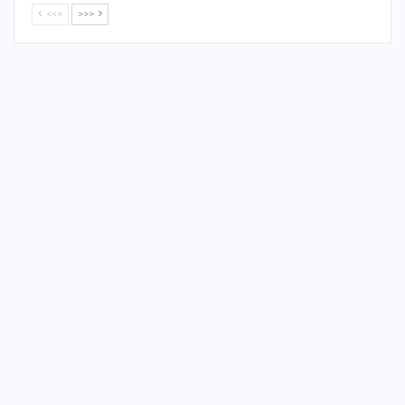
<<<
>>>