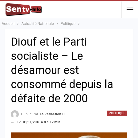
Accueil
Actualité Nationale
Politique
Diouf et le Parti
socialiste – Le
désamour est
consommé depuis la
défaite de 2000
POLITIQUE
Publié Par
La Rédaction De La SenTV.info
Le
03/11/2016 à 8 h 17 min