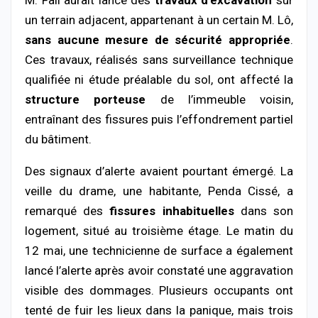
un
terrain
adjacent,
appartenant
à
un
certain
M.
Lô,
sans
aucune
mesure
de
sécurité
appropriée
.
Ces
travaux,
réalisés
sans
surveillance
technique
qualifiée
ni
étude
préalable
du
sol,
ont
affecté
la
structure
porteuse
de
l’immeuble
voisin,
entraînant
des
fissures
puis
l’effondrement
partiel
du
bâtiment.
Des
signaux
d’alerte
avaient
pourtant
émergé.
La
veille
du
drame,
une
habitante,
Penda
Cissé,
a
remarqué
des
fissures
inhabituelles
dans
son
logement,
situé
au
troisième
étage.
Le
matin
du
12
mai,
une
technicienne
de
surface
a
également
lancé
l’alerte
après
avoir
constaté
une
aggravation
visible
des
dommages.
Plusieurs
occupants
ont
tenté
de
fuir
les
lieux
dans
la
panique,
mais
trois