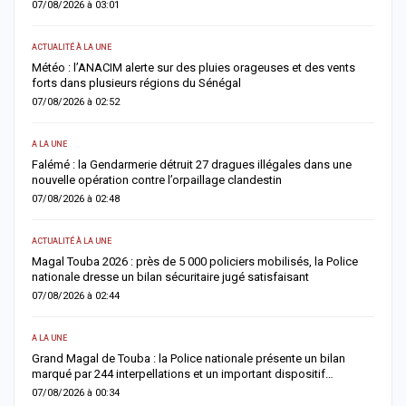
07/08/2026 à 03:01
0
ACTUALITÉ À LA UNE
S
Météo : l’ANACIM alerte sur des pluies orageuses et des vents
U
forts dans plusieurs régions du Sénégal
l
07/08/2026 à 02:52
0
A LA UNE
AC
Falémé : la Gendarmerie détruit 27 dragues illégales dans une
D
nouvelle opération contre l’orpaillage clandestin
g
07/08/2026 à 02:48
0
ACTUALITÉ À LA UNE
AC
Magal Touba 2026 : près de 5 000 policiers mobilisés, la Police
J
nationale dresse un bilan sécuritaire jugé satisfaisant
b
07/08/2026 à 02:44
0
A LA UNE
AC
Grand Magal de Touba : la Police nationale présente un bilan
T
marqué par 244 interpellations et un important dispositif…
u
07/08/2026 à 00:34
0