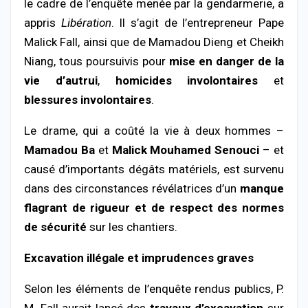
le
cadre
de
l’enquête
menée
par
la
gendarmerie,
a
appris
Libération
.
Il
s’agit
de
l’entrepreneur
Pape
Malick
Fall,
ainsi
que
de
Mamadou
Dieng
et
Cheikh
Niang,
tous
poursuivis
pour
mise
en
danger
de
la
vie
d’autrui
,
homicides
involontaires
et
blessures
involontaires
.
Le
drame,
qui
a
coûté
la
vie
à
deux
hommes –
Mamadou
Ba
et
Malick
Mouhamed
Senouci
–
et
causé
d’importants
dégâts
matériels,
est
survenu
dans
des
circonstances
révélatrices
d’un
manque
flagrant
de
rigueur
et
de
respect
des
normes
de
sécurité
sur
les
chantiers.
Excavation
illégale
et
imprudences
graves
Selon
les
éléments
de
l’enquête
rendus
publics,
P.
M.
Fall
aurait
lancé
des
travaux
d’excavation
sur