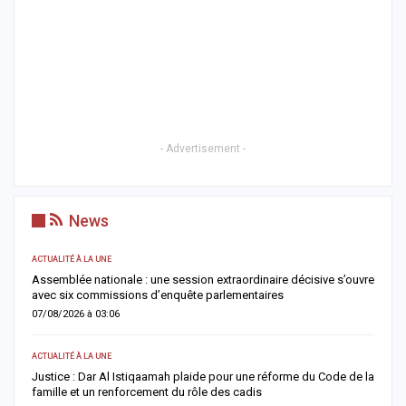
- Advertisement -
News
ACTUALITÉ À LA UNE
AC
Assemblée nationale : une session extraordinaire décisive s’ouvre
S
avec six commissions d’enquête parlementaires
F
07/08/2026 à 03:06
0
ACTUALITÉ À LA UNE
AC
Justice : Dar Al Istiqaamah plaide pour une réforme du Code de la
H
famille et un renforcement du rôle des cadis
d