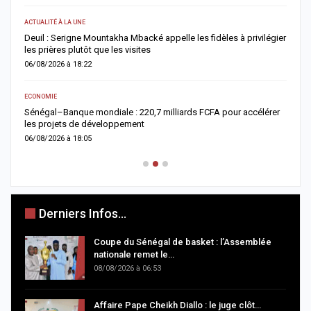
ACTUALITÉ À LA UNE
E
Deuil : Serigne Mountakha Mbacké appelle les fidèles à privilégier
L
les prières plutôt que les visites
i
06/08/2026 à 18:22
0
ECONOMIE
AC
Sénégal–Banque mondiale : 220,7 milliards FCFA pour accélérer
O
les projets de développement
c
06/08/2026 à 18:05
0
Derniers Infos...
Coupe du Sénégal de basket : l’Assemblée
nationale remet le…
08/08/2026 à 06:53
Affaire Pape Cheikh Diallo : le juge clôt…