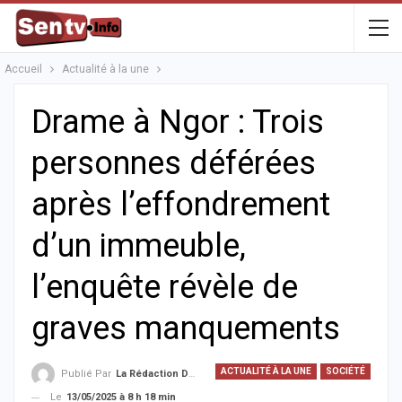
Accueil
Actualité à la une
Drame à Ngor : Trois
personnes déférées
après l’effondrement
d’un immeuble,
l’enquête révèle de
graves manquements
ACTUALITÉ À LA UNE
SOCIÉTÉ
Publié Par
La Rédaction De La SenTV.info
Le
13/05/2025 à 8 h 18 min