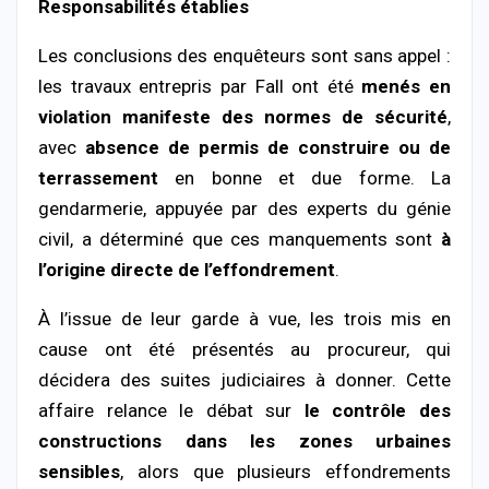
Responsabilités
établies
Les
conclusions
des
enquêteurs
sont
sans
appel :
les
travaux
entrepris
par
Fall
ont
été
menés
en
violation
manifeste
des
normes
de
sécurité
,
avec
absence
de
permis
de
construire
ou
de
terrassement
en
bonne
et
due
forme.
La
gendarmerie,
appuyée
par
des
experts
du
génie
civil,
a
déterminé
que
ces
manquements
sont
à
l’origine
directe
de
l’effondrement
.
À
l’issue
de
leur
garde
à
vue,
les
trois
mis
en
cause
ont
été
présentés
au
procureur,
qui
décidera
des
suites
judiciaires
à
donner.
Cette
affaire
relance
le
débat
sur
le
contrôle
des
constructions
dans
les
zones
urbaines
sensibles
,
alors
que
plusieurs
effondrements