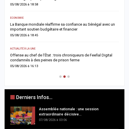
05/08/2026 à 18:58
0
ECONOMIE
AC
er
La Banque mondiale réaffirme sa confiance au Sénégal avec un
T
important soutien budgétaire et financier
c
05/08/2026 à 18:45
0
ACTUALITÉ À LA UNE
A 
Offense au chef de l’État : trois chroniqueurs de Feeñal Digital
M
condamnés à des peines de prison ferme
d
05/08/2026 à 16:13
0
Derniers Infos...
Assemblée nationale : une session
extraordinaire décisive…
07/08/2026 à 03:06