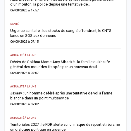
d’un mouton, la police déjoue une tentative de…
r
06/08/2026 à 17:57
0
SANTÉ
AC
Urgence sanitaire : les stocks de sang s’effondrent, le CNTS
M
lance un SOS aux donneurs
l
06/08/2026 à 07:15
0
ACTUALITÉ À LA UNE
AC
Décès de Sokhna Mame Amy Mbacké : la famille du khalife
F
général des mourides frappée par un nouveau deuil
s
06/08/2026 à 07:07
0
ACTUALITÉ À LA UNE
A 
Jaxaay : un homme déféré après une tentative de vol à l’arme
I
blanche dans un point multiservice
M
06/08/2026 à 07:02
0
ACTUALITÉ À LA UNE
AC
Territoriales 2027 : le FDR alerte sur un risque de report et réclame
D
un dialogue politique en urgence
j