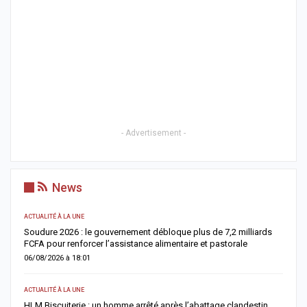
- Advertisement -
News
ACTUALITÉ À LA UNE
AC
re
Soudure 2026 : le gouvernement débloque plus de 7,2 milliards
R
FCFA pour renforcer l’assistance alimentaire et pastorale
r
06/08/2026 à 18:01
0
ACTUALITÉ À LA UNE
S
la
HLM Biscuiterie : un homme arrêté après l’abattage clandestin
V