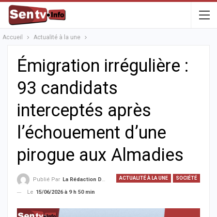
Accueil
Actualité à la une
Émigration irrégulière :
93 candidats
interceptés après
l’échouement d’une
pirogue aux Almadies
ACTUALITÉ À LA UNE
SOCIÉTÉ
Publié Par
La Rédaction De La SenTV.info
Le
15/06/2026 à 9 h 50 min