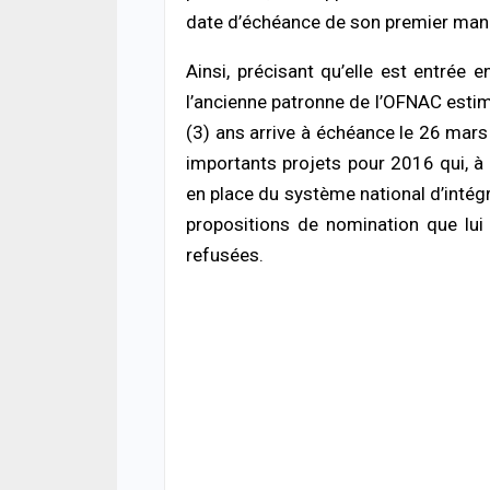
ACTUA
date d’échéance de son premier man
Offen
chro
cond
Ainsi, précisant qu’elle est entrée
ferm
l’ancienne patronne de l’OFNAC esti
05/08
(3) ans arrive à échéance le 26 mars
ACTUA
importants projets pour 2016 qui, à
Respe
en place du système national d’intégr
minis
méth
propositions de nomination que lui 
05/08
refusées.
SOCIÉ
Vaca
des 
prud
05/08
ACTUA
Météo
d’ora
du S