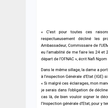
05/08
ACTUA
Flamb
la h
déso
« C’est pour toutes ces raisons
05/08
respectueusement décliné les pr
Ambassadeur, Commissaire de l’UEMO
A LA 
Inséc
eu l’amabilité de me faire les 24 e
affi
départ de l’OFNAC », écrit Nafi Ngom 
acci
05/08
Dans le même sillage, la dame a port
à l’inspection Générale d’Etat (IGE) 
« Si malgré ces éclairages, mon mand
je serais dans l’obligation de déclin
cas là, de bien vouloir signer le dé
l’Inspection générale d’Etat, pour y t