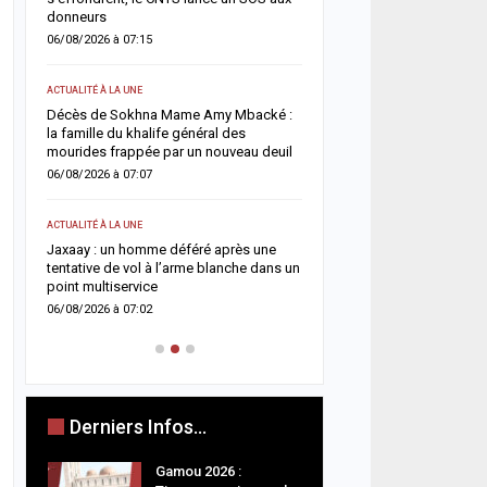
donneurs
05/08/2026 à 13:03
06/08/2026 à 07:15
ACTUALITÉ À LA UNE
ACTUALITÉ À LA UNE
Flambée du pétrole : le S
in
Décès de Sokhna Mame Amy Mbacké :
la hausse sa facture de 
la famille du khalife général des
désormais estimée à 729
mourides frappée par un nouveau deuil
05/08/2026 à 09:28
06/08/2026 à 07:07
A LA UNE
ACTUALITÉ À LA UNE
e
Insécurité routière : le 
Jaxaay : un homme déféré après une
affiche son ambition d’u
tentative de vol à l’arme blanche dans un
accident »
point multiservice
05/08/2026 à 08:57
06/08/2026 à 07:02
Derniers Infos...
Gamou 2026 :