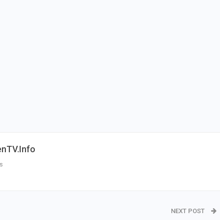
enTV.info
s
NEXT POST