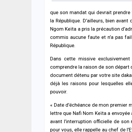
que son mandat qui devrait prendre f
la République. D’ailleurs, bien avant 
Ngom Keïta a pris la précaution d’adre
commis aucune faute et n’a pas faill
République.
Dans cette missive exclusivement 
ACTUA
Terri
comprendre la raison de son départ 
risq
document détenu par votre site daka
poli
05/08
déjà les raisons pour lesquelles el
pouvoir.
ECON
La B
« Date d’échéance de mon premier man
conf
souti
lettre que Nafi Nom Keïta a envoyée à
05/08
avant l’interruption officielle de 
pour vous, elle rappelle au chef de l’