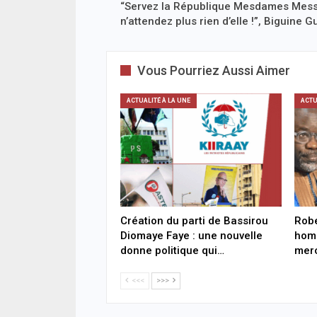
“Servez la République Mesdames Mess
n’attendez plus rien d’elle !”, Biguine 
Vous Pourriez Aussi Aimer
ACTUALITÉ À LA UNE
ACTU
Création du parti de Bassirou
Robe
Diomaye Faye : une nouvelle
homm
donne politique qui…
merc
<<<
>>>