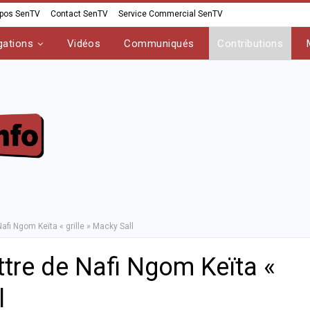
opos SenTV
Contact SenTV
Service Commercial SenTV
gations
Vidéos
Communiqués
Contributions
afi Ngom Keïta « grille » Macky Sall
ttre de Nafi Ngom Keïta «
l