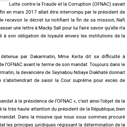
Lutte contre la Fraude et la Corruption (OFNAC) savait
in en mars 2017 allait être interrompu par le président de
de recevoir le décret lui notifiant la fin de sa mission, Nafi
sser une lettre à Macky Sall pour lui faire savoir qu’elle n’a
i à son obligation de loyauté envers les institutions de la
détenue par Dakarmatin, Mme Keïta dit sa difficulté à
LITÉ À LA UNE
ACTUALITÉ À LA UNE
toriales 2027 : le FDR alerte sur un
Gamou 2026 : Tivaouane mise sur le
de l’OFNAC avant le terme de son mandat. Toujours dans le
ue de report et réclame un dialogue
Tawhid pour consolider la fraternité
rmatin, la devancière de Seynabou Ndiaye Diakhaté donnait
tique en urgence
07/08/2026 à 11:36
/2026 à 18:58
le s’abstiendrait de saisir la Cour suprême pour excès de
A LA UNE
OMIE
Sécurité à Tilène : 25 personnes
anque mondiale réaffirme sa
déférées après une descente musclé
dat à la présidence de l’OFNAC », c’est ainsi l’objet de la
iance au Sénégal avec un important
de la Police
en budgétaire et financier
 la très haute attention du président de la République, bien
07/08/2026 à 11:27
/2026 à 18:45
son mandat. Dans la missive que nous sous sommes procuré
ACTUALITÉ À LA UNE
Etat les principes juridiques régissant la détermination de la