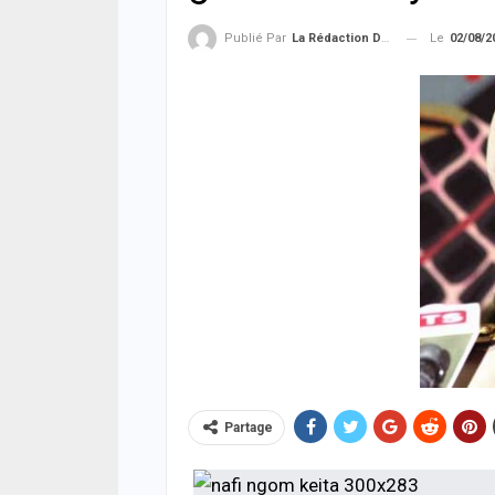
Le
02/08/2
Publié Par
La Rédaction De La SenTV.info
Partage