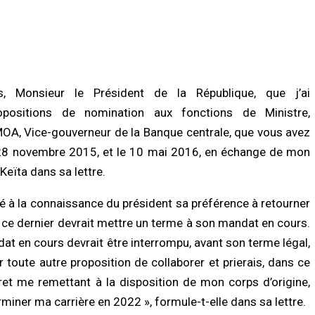
07/08/2026 à 02:52
/2026 à 13:03
A LA UNE
LITÉ À LA UNE
Falémé : la Gendarmerie détruit 27
ée du pétrole : le Sénégal revoit à
dragues illégales dans une nouvelle
ausse sa facture de subventions,
opération contre l’orpaillage clandest
rmais estimée à 729 milliards FCFA
07/08/2026 à 02:48
, Monsieur le Président de la République, que j’ai
/2026 à 09:28
opositions de nomination aux fonctions de Ministre,
ACTUALITÉ À LA UNE
A, Vice-gouverneur de la Banque centrale, que vous avez
UNE
Magal Touba 2026 : près de 5 000
urité routière : le gouvernement
policiers mobilisés, la Police national
t 28 novembre 2015, et le 10 mai 2016, en échange de mon
che son ambition d’un « Magal zéro
dresse un bilan sécuritaire jugé
Keïta dans sa lettre.
dent »
satisfaisant
/2026 à 08:57
07/08/2026 à 02:44
é à la connaissance du président sa préférence à retourner
si ce dernier devrait mettre un terme à son mandat en cours.
at en cours devrait être interrompu, avant son terme légal,
er toute autre proposition de collaborer et prierais, dans ce
cret me remettant à la disposition de mon corps d’origine,
erminer ma carrière en 2022 », formule-t-elle dans sa lettre.