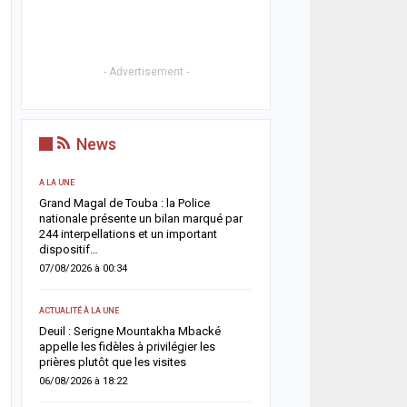
- Advertisement -
News
A LA UNE
ACTUALITÉ À LA UNE
Grand Magal de Touba : la Police
Territoriales 2027 : le FDR
nationale présente un bilan marqué par
risque de report et récl
244 interpellations et un important
politique en urgence
dispositif…
05/08/2026 à 18:58
07/08/2026 à 00:34
ECONOMIE
ACTUALITÉ À LA UNE
e
La Banque mondiale réaf
Deuil : Serigne Mountakha Mbacké
confiance au Sénégal av
appelle les fidèles à privilégier les
soutien budgétaire et fin
prières plutôt que les visites
05/08/2026 à 18:45
06/08/2026 à 18:22