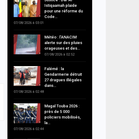
Istiqaamah plaide
pour une réforme du
Code…
07/08/2026 à 03:01
Météo : l’ANACIM
alerte sur des pluies
orageuses et des…
07/08/2026 à 02:52
Falémé : la
Gendarmerie détruit
27 dragues illégales
dans…
07/08/2026 à 02:48
Magal Touba 2026 :
près de 5 000
policiers mobilisés,
la…
07/08/2026 à 02:44