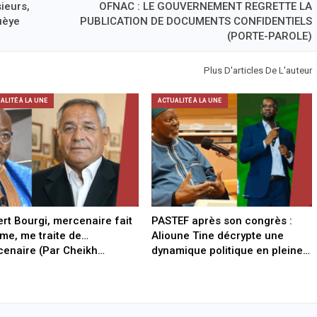
ieurs,
OFNAC : LE GOUVERNEMENT REGRETTE LA
Guèye
PUBLICATION DE DOCUMENTS CONFIDENTIELS
(PORTE-PAROLE)
Plus D'articles De L'auteur
ALITÉ À LA UNE
ACTUALITÉ À LA UNE
rt Bourgi, mercenaire fait
PASTEF après son congrès :
e, me traite de…
Alioune Tine décrypte une
enaire (Par Cheikh…
dynamique politique en pleine…