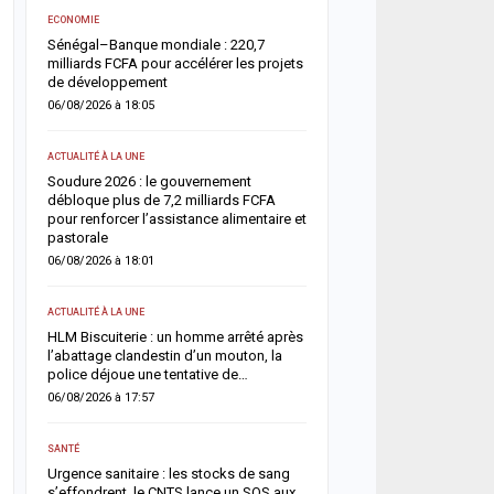
ACTUALITÉ À LA UNE
e
ECONOMIE
Offense au chef de l’État 
Sénégal–Banque mondiale : 220,7
chroniqueurs de Feeñal D
milliards FCFA pour accélérer les projets
condamnés à des peines
de développement
ferme
06/08/2026 à 18:05
05/08/2026 à 16:13
ACTUALITÉ À LA UNE
ACTUALITÉ À LA UNE
ix
Soudure 2026 : le gouvernement
Respect de la dignité des
es
débloque plus de 7,2 milliards FCFA
ministère de la Justice r
pour renforcer l’assistance alimentaire et
méthodes de fouille
pastorale
05/08/2026 à 13:23
06/08/2026 à 18:01
SOCIÉTÉ
r
ACTUALITÉ À LA UNE
un
Vacances au Sénégal : l
HLM Biscuiterie : un homme arrêté après
des noyades en mer relan
l’abattage clandestin d’un mouton, la
prudence
police déjoue une tentative de…
05/08/2026 à 13:11
06/08/2026 à 17:57
ACTUALITÉ À LA UNE
s
SANTÉ
Météo : l’ANACIM prévoit 
Urgence sanitaire : les stocks de sang
d’orages et de pluies sur
s’effondrent, le CNTS lance un SOS aux
du Sénégal