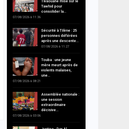
Tivaouane mise sur le
Tawhid pour
consolider la…
07/08/2026 à 11:36
Sécurité à Tilène : 25
personnes déférées
après une descente…
07/08/2026 à 11:27
Touba : une jeune
mère meurt après de
violents malaises,
une…
07/08/2026 à 08:21
Assemblée nationale :
une session
extraordinaire
décisive…
07/08/2026 à 03:06
Justice : Dar Al