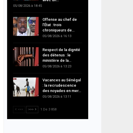
05/08/2026 à 18:45
Offense au chef de
l’État : trois
chroniqueurs de…
05/08/2026 à 16:13
Respect de la dignité
des détenus : le
ministère de la…
05/08/2026 à 13:23
Vacances au Sénégal
: la recrudescence
des noyades en mer…
05/08/2026 à 13:11
<<<
>>>
1 De 3 858