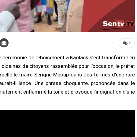
0
le cérémonie de reboisement à Kaolack s’est transformé en
UNE
ACTUALITÉ À LA UNE
 dizaines de citoyens rassemblés pour l’occasion, le préfet
nce sanitaire : les stocks de sang
Météo : l’ANACIM prévoit trois jours
fondrent, le CNTS lance un SOS aux
d’orages et de pluies sur une large pa
rpellé le maire Serigne Mboup dans des termes d’une rare
eurs
du Sénégal
i aurait-il lancé. Une phrase choquante, prononcée dans le
/2026 à 07:15
05/08/2026 à 13:03
iatement enflammé la toile et provoqué l’indignation d’une
LITÉ À LA UNE
ACTUALITÉ À LA UNE
s de Sokhna Mame Amy Mbacké :
Flambée du pétrole : le Sénégal revoit
mille du khalife général des
la hausse sa facture de subventions,
ides frappée par un nouveau deuil
désormais estimée à 729 milliards F
/2026 à 07:07
05/08/2026 à 09:28