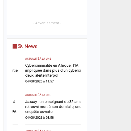
- Advertisement -
News
ACTUALITÉ À LA UNE
A LA UNE
Cybercriminalité en Afrique : l’IA
Urgence sanitaire : les 
rtie
impliquée dans plus d’un cybercrime sur
s’effondrent, le CNTS la
deux, alerte Interpol
donneurs
04/08/2026 à 11:57
06/08/2026 à 07:15
ACTUALITÉ À LA UNE
ACTUALITÉ À LA UNE
 à
Jaxaay : un enseignant de 32 ans
Décès de Sokhna Mame 
retrouvé mort à son domicile, une
la famille du khalife géné
CFA
enquête ouverte
mourides frappée par un
04/08/2026 à 08:58
06/08/2026 à 07:07