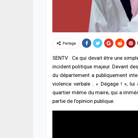
Partage
SENTV : Ce qui devait être une simp
ACTUALITÉ À LA UNE
A LA 
incident politique majeur. Devant des
Cybercriminalité en Afrique : l’IA
Urge
impliquée dans plus d’un cybercrime sur
s’ef
du département a publiquement inte
deux, alerte Interpol
donn
violence verbale : « Dégage ! », lu
04/08/2026 à 11:57
06/08
quartier même du maire, qui a imméd
partie de l’opinion publique.
ACTUALITÉ À LA UNE
ACTUA
Jaxaay : un enseignant de 32 ans
Décè
retrouvé mort à son domicile, une
la fa
enquête ouverte
mour
04/08/2026 à 08:58
06/08