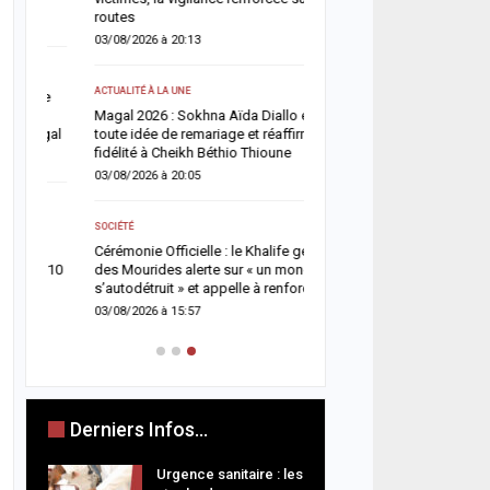
routes
05/08/2026 à 16:13
03/08/2026 à 20:13
ACTUALITÉ À LA UNE
ACTUALITÉ À LA UNE
e
Respect de la dignité des
Magal 2026 : Sokhna Aïda Diallo écarte
ministère de la Justice r
gal
toute idée de remariage et réaffirme sa
méthodes de fouille
fidélité à Cheikh Béthio Thioune
05/08/2026 à 13:23
03/08/2026 à 20:05
SOCIÉTÉ
SOCIÉTÉ
Vacances au Sénégal : l
Cérémonie Officielle : le Khalife général
des noyades en mer relan
 10
des Mourides alerte sur « un monde qui
prudence
s’autodétruit » et appelle à renforcer…
05/08/2026 à 13:11
03/08/2026 à 15:57
Derniers Infos...
Urgence sanitaire : les