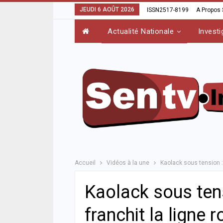
JEUDI 6 AOÛT 2026
ISSN2517-8199
A Propos
Actualité Nationale
Investi
Accueil
Vidéos à la une
Kaolack sous tension :
Kaolack sous tens
franchit la ligne