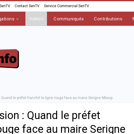
 SenTV
Contact SenTV
Service Commercial SenTV
gations
Vidéos
Communiqués
Contributions
 Quand le préfet franchit la ligne rouge face au maire Serigne Mboup
ion : Quand le préfet
 rouge face au maire Serigne