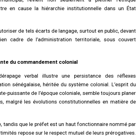
/2026 à 16:13
04/08/2026 à 18:52
tre en cause la hiérarchie institutionnelle dans un État
LITÉ À LA UNE
ACTUALITÉ À LA UNE
ct de la dignité des détenus : le
Sangomar : le gouvernement démont
utoriser de tels écarts de langage, surtout en public, devant
tère de la Justice réforme les
les chiffres contestés et détaille les
odes de fouille
véritables revenus pétroliers du Séné
en cadre de l’administration territoriale, sous couvert
/2026 à 13:23
04/08/2026 à 16:25
TÉ
ACTUALITÉ À LA UNE
tante du commandement colonial
nces au Sénégal : la recrudescence
Déclaration de patrimoine : l’OFNAC
noyades en mer relance l’appel à la
publiera la liste provisoire des
dérapage verbal illustre une persistance des réflexes
ence
déclarants et des retardataires dès le
août
/2026 à 13:11
ation sénégalaise, héritée du système colonial. L’esprit du
04/08/2026 à 12:02
te-puissante de l’époque coloniale, semble toujours planer
es, malgré les évolutions constitutionnelles en matière de
le, tandis que le préfet est un haut fonctionnaire nommé par
gitimités repose sur le respect mutuel de leurs prérogatives.