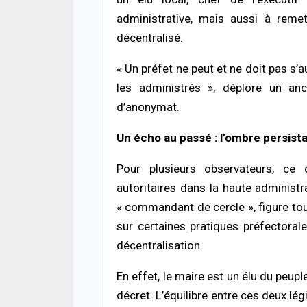
routes
05/08
administrative, mais aussi à remet
03/08/2026 à 20:13
décentralisé.
ACTUA
ACTUALITÉ À LA UNE
Respe
« Un préfet ne peut et ne doit pas s’a
Magal 2026 : Sokhna Aïda Diallo écarte
minis
toute idée de remariage et réaffirme sa
méth
les administrés », déplore un anci
fidélité à Cheikh Béthio Thioune
05/08
d’anonymat.
03/08/2026 à 20:05
SOCIÉ
Un écho au passé : l’ombre persis
SOCIÉTÉ
Vaca
Cérémonie Officielle : le Khalife général
des 
Pour plusieurs observateurs, ce 
des Mourides alerte sur « un monde qui
prud
s’autodétruit » et appelle à renforcer…
05/08
autoritaires dans la haute administr
03/08/2026 à 15:57
« commandant de cercle », figure tou
sur certaines pratiques préfectoral
décentralisation.
En effet, le maire est un élu du peup
décret. L’équilibre entre ces deux lé