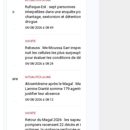
ACTUALITÉ À LA UNE
ACTUALITÉ À LA UNE
Rufisque-Est : sept personnes
Jaxaay : un homme défér
ro
interpellées dans une enquête pour
tentative de vol à l’arme
chantage, sextorsion et détention de
point multiservice
drogue
06/08/2026 à 07:02
04/08/2026 à 08:49
ACTUALITÉ À LA UNE
SOCIÉTÉ
Territoriales 2027 : le FDR
Rebeuss : Me Moussa Sarr inspecte de
risque de report et récl
nuit les cellules les plus surpeuplées
politique en urgence
pour évaluer les conditions de détention
05/08/2026 à 18:58
04/08/2026 à 08:24
ECONOMIE
ACTUALITÉ À LA UNE
aire
La Banque mondiale réaf
Absentéisme après le Magal : Mamadou
confiance au Sénégal av
Lamine Dianté somme 179 agents de
soutien budgétaire et fin
justifier leur absence
05/08/2026 à 18:45
04/08/2026 à 08:12
ACTUALITÉ À LA UNE
SOCIÉTÉ
Offense au chef de l’État 
Retour du Magal 2026 : les sapeurs-
chroniqueurs de Feeñal D
pompiers recensent 22 décès et 685
condamnés à des peines
victimes, la vigilance renforcée sur les
ferme