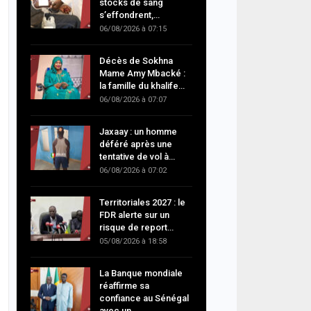
stocks de sang
s’effondrent,…
06/08/2026 à 07:15
Décès de Sokhna
Mame Amy Mbacké :
la famille du khalife…
06/08/2026 à 07:07
Jaxaay : un homme
déféré après une
tentative de vol à…
06/08/2026 à 07:02
Territoriales 2027 : le
FDR alerte sur un
risque de report…
05/08/2026 à 18:58
La Banque mondiale
réaffirme sa
confiance au Sénégal
avec un…