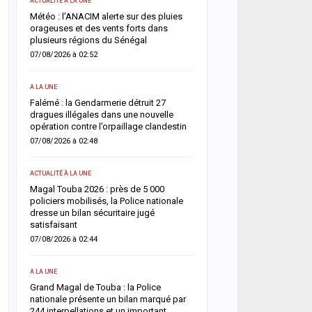
ACTUALITÉ À LA UNE
SANTÉ
un
Météo : l’ANACIM alerte sur des pluies
 un
orageuses et des vents forts dans
Urgence sanitaire : les 
plusieurs régions du Sénégal
s’effondrent, le CNTS la
donneurs
07/08/2026 à 02:52
06/08/2026 à 07:15
A LA UNE
ACTUALITÉ À LA UNE
une
Falémé : la Gendarmerie détruit 27
nt
dragues illégales dans une nouvelle
Décès de Sokhna Mame 
opération contre l’orpaillage clandestin
la famille du khalife géné
mourides frappée par un
07/08/2026 à 02:48
06/08/2026 à 07:07
ACTUALITÉ À LA UNE
ACTUALITÉ À LA UNE
Magal Touba 2026 : près de 5 000
arr
policiers mobilisés, la Police nationale
Jaxaay : un homme défér
dresse un bilan sécuritaire jugé
tentative de vol à l’arme
satisfaisant
point multiservice
07/08/2026 à 02:44
06/08/2026 à 07:02
A LA UNE
ACTUALITÉ À LA UNE
Grand Magal de Touba : la Police
Territoriales 2027 : le FDR
nationale présente un bilan marqué par
risque de report et récl
244 interpellations et un important
politique en urgence