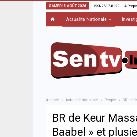
SAMEDI 8 AOÛT 2026
ISSN2517-8199
A Prop
Actualité Nationale
Investi
Accueil
Actualité Nationale
People
BR de Ke
BR de Keur Massar
Baabel » et plusi