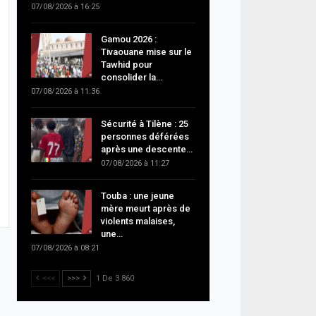
07/08/2026 à 16:25
Gamou 2026 :
Tivaouane mise sur le
Tawhid pour
consolider la…
07/08/2026 à 11:36
Sécurité à Tilène : 25
personnes déférées
après une descente…
07/08/2026 à 11:27
Touba : une jeune
mère meurt après de
violents malaises,
une…
07/08/2026 à 08:21
<<<
>>>
1 De 3 860