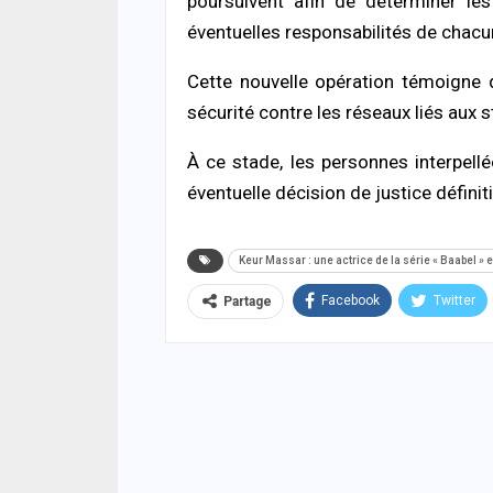
poursuivent afin de déterminer les
05/08
éventuelles responsabilités de chacu
ECON
Cette nouvelle opération témoigne d
La B
sécurité contre les réseaux liés aux
conf
souti
À ce stade, les personnes interpell
05/08
éventuelle décision de justice définiti
ACTUA
Offen
chro
Keur Massar : une actrice de la série « Baabel » 
cond
ferm
Facebook
Twitter
Partage
05/08