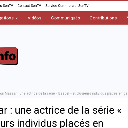
os SenTV
Contact SenTV
Service Commercial SenTV
gations
Vidéos
Communiqués
Contributions
ur Massar : une actrice de la série « Baabel » et plusieurs individus placés en 
 : une actrice de la série «
eurs individus placés en