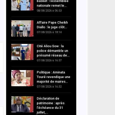
basket : l’Assemblée
nationale remet le…
08/08/2026 à 06:53
Affaire Pape Cheikh
Diallo : le juge clôt…
07/08/2026 à 18:14
Cité Aliou Sow : la
police démantèle un
présumé réseau de…
07/08/2026 à 16:37
Politique : Aminata
Touré revendique une
majorité de maires…
07/08/2026 à 16:32
Déclaration de
patrimoine : après
l’échéance du 31
juillet,…