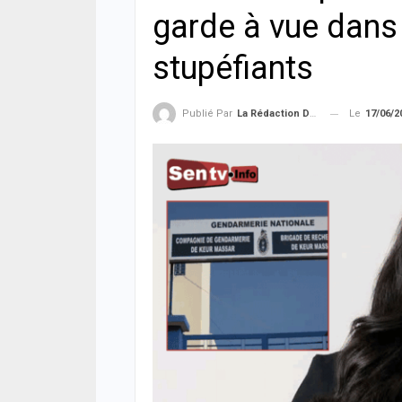
garde à vue dans
stupéfiants
Le
17/06/2
Publié Par
La Rédaction De La SenTV.info