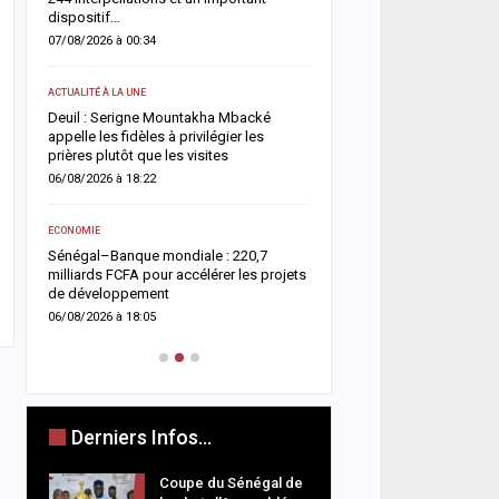
dispositif…
05/08/2026 à 18:58
07/08/2026 à 00:34
ECONOMIE
ACTUALITÉ À LA UNE
e
La Banque mondiale réaf
Deuil : Serigne Mountakha Mbacké
confiance au Sénégal av
appelle les fidèles à privilégier les
soutien budgétaire et fin
prières plutôt que les visites
05/08/2026 à 18:45
06/08/2026 à 18:22
ACTUALITÉ À LA UNE
e
ECONOMIE
Offense au chef de l’État 
Sénégal–Banque mondiale : 220,7
chroniqueurs de Feeñal D
milliards FCFA pour accélérer les projets
condamnés à des peines
de développement
ferme
06/08/2026 à 18:05
05/08/2026 à 16:13
Derniers Infos...
Coupe du Sénégal de