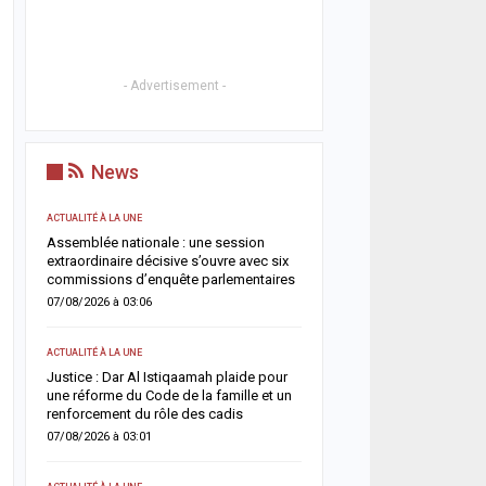
- Advertisement -
News
ACTUALITÉ À LA UNE
ACTUALITÉ À LA UNE
Assemblée nationale : une session
Soudure 2026 : le gouve
ée
extraordinaire décisive s’ouvre avec six
débloque plus de 7,2 mil
commissions d’enquête parlementaires
pour renforcer l’assistan
pastorale
07/08/2026 à 03:06
06/08/2026 à 18:01
ACTUALITÉ À LA UNE
ACTUALITÉ À LA UNE
t
Justice : Dar Al Istiqaamah plaide pour
une réforme du Code de la famille et un
HLM Biscuiterie : un hom
renforcement du rôle des cadis
l’abattage clandestin d’u
police déjoue une tentat
07/08/2026 à 03:01
06/08/2026 à 17:57