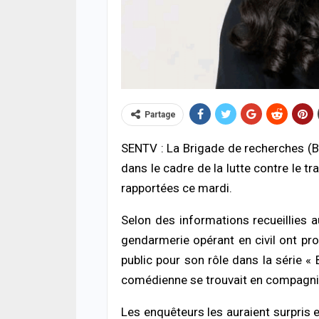
Partage
ACTUA
SENTV : La Brigade de recherches (B
Soud
dans le cadre de la lutte contre le 
débl
pour 
rapportées ce mardi.
past
06/08
Selon des informations recueillies 
gendarmerie opérant en civil ont proc
ACTUA
public pour son rôle dans la série « 
HLM 
l’ab
comédienne se trouvait en compagnie 
poli
06/08
Les enquêteurs les auraient surpris