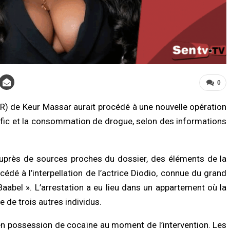
0
LITÉ À LA UNE
ACTUALITÉ À LA UNE
R) de Keur Massar aurait procédé à une nouvelle opération
ure 2026 : le gouvernement
Coupe du Sénégal de basket :
trafic et la consommation de drogue, selon des informations
oque plus de 7,2 milliards FCFA
l’Assemblée nationale remet le troph
renforcer l’assistance alimentaire et
de la finale Dames à la Fédération
orale
08/08/2026 à 06:53
/2026 à 18:01
auprès de sources proches du dossier, des éléments de la
A LA UNE
édé à l’interpellation de l’actrice Diodio, connue du grand
LITÉ À LA UNE
Affaire Pape Cheikh Diallo : le juge clô
Baabel ». L’arrestation a eu lieu dans un appartement où la
Biscuiterie : un homme arrêté après
l’instruction, prononce plusieurs non-
attage clandestin d’un mouton, la
lieux et renvoie des prévenus…
de trois autres individus.
ce déjoue une tentative de…
07/08/2026 à 18:14
/2026 à 17:57
 en possession de cocaïne au moment de l’intervention. Les