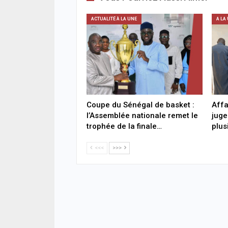
ACTUALITÉ À LA UNE
A LA
Coupe du Sénégal de basket :
Affa
l’Assemblée nationale remet le
juge
trophée de la finale…
plus
<<<
>>>