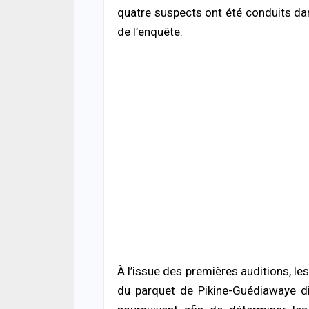
quatre suspects ont été conduits da
SANT
Urge
de l’enquête.
s’ef
donn
06/08
ACTUA
Décè
la fa
mour
06/08
ACTUA
Jaxa
tenta
point
06/08
À l’issue des premières auditions, le
ACTUA
Terri
du parquet de Pikine-Guédiawaye dir
risq
poli