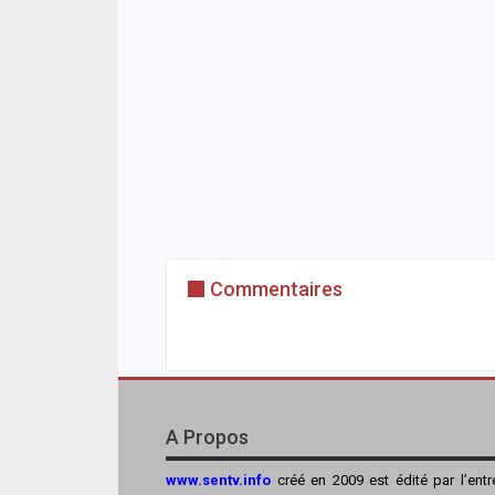
Commentaires
A Propos
www.sentv.info
créé en 2009 est édité par l’ent