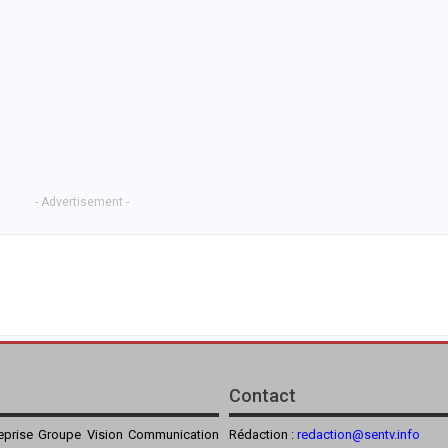
- Advertisement -
Contact
reprise Groupe Vision Communication
Rédaction :
redaction@sentv.info