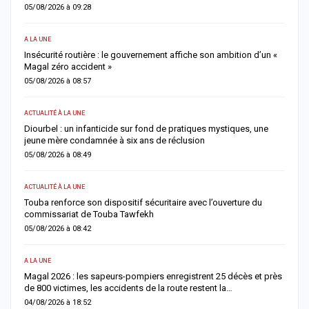
04/08/2026 à 08:58
0
ACTUALITÉ À LA UNE
AC
Rufisque-Est : sept personnes interpellées dans une enquête
J
pour chantage, sextorsion et détention de drogue
b
04/08/2026 à 08:49
0
SOCIÉTÉ
AC
Rebeuss : Me Moussa Sarr inspecte de nuit les cellules les plus
T
surpeuplées pour évaluer les conditions de détention
u
04/08/2026 à 08:24
0
ACTUALITÉ À LA UNE
E
Absentéisme après le Magal : Mamadou Lamine Dianté somme
L
179 agents de justifier leur absence
i
04/08/2026 à 08:12
0
SOCIÉTÉ
AC
ès
Retour du Magal 2026 : les sapeurs-pompiers recensent 22 décès
O
et 685 victimes, la vigilance renforcée sur les routes
c
03/08/2026 à 20:13
0