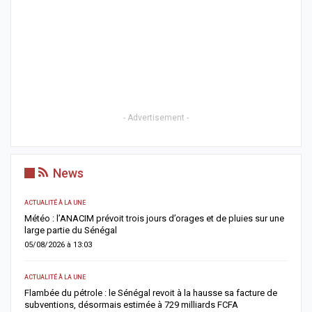
- Advertisement -
News
ACTUALITÉ À LA UNE
A 
e
Cybercriminalité en Afrique : l’IA impliquée dans plus d’un
U
cybercrime sur deux, alerte Interpol
l
04/08/2026 à 11:57
0
ACTUALITÉ À LA UNE
AC
Jaxaay : un enseignant de 32 ans retrouvé mort à son domicile,
D
une enquête ouverte
g