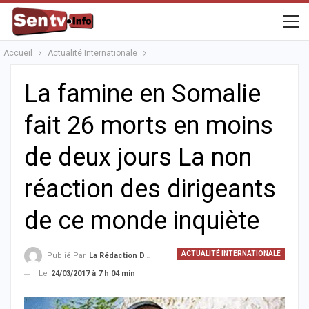
Accueil
Actualité Internationale
La famine en Somalie
fait 26 morts en moins
de deux jours La non
réaction des dirigeants
de ce monde inquiète
ACTUALITÉ INTERNATIONALE
Publié Par
La Rédaction De La SenTV.info
Le
24/03/2017 à 7 h 04 min