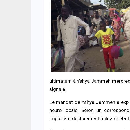
ACTUA
HLM 
l’ab
poli
ultimatum à Yahya Jammeh mercredi 
06/08
signalé.
SANT
Urge
Le mandat de Yahya Jammeh a expiré 
s’ef
heure locale. Selon un corresponda
donn
06/08
important déploiement militaire était 