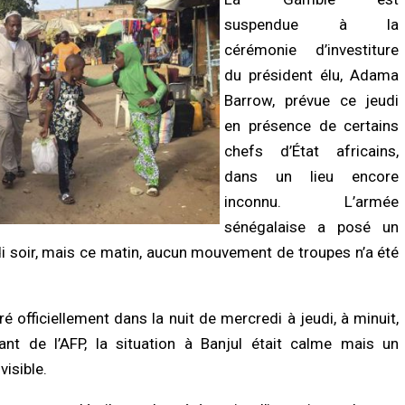
suspendue à la
cérémonie d’investiture
du président élu, Adama
Barrow, prévue ce jeudi
en présence de certains
chefs d’État africains,
dans un lieu encore
LITÉ À LA UNE
A LA UNE
inconnu. L’armée
Biscuiterie : un homme arrêté après
Affaire Pape Cheikh Diallo : le juge clô
attage clandestin d’un mouton, la
l’instruction, prononce plusieurs non-
sénégalaise a posé un
ce déjoue une tentative de…
lieux et renvoie des prévenus…
soir, mais ce matin, aucun mouvement de troupes n’a été
/2026 à 17:57
07/08/2026 à 18:14
É
ACTUALITÉ À LA UNE
nce sanitaire : les stocks de sang
Cité Aliou Sow : la police démantèle 
officiellement dans la nuit de mercredi à jeudi, à minuit,
fondrent, le CNTS lance un SOS aux
présumé réseau de prostitution dans
nt de l’AFP, la situation à Banjul était calme mais un
eurs
appartement
/2026 à 07:15
07/08/2026 à 16:37
visible.