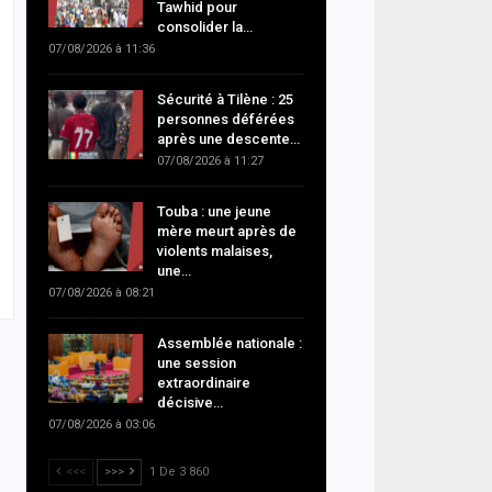
Tawhid pour
consolider la…
07/08/2026 à 11:36
Sécurité à Tilène : 25
personnes déférées
après une descente…
07/08/2026 à 11:27
Touba : une jeune
mère meurt après de
violents malaises,
une…
07/08/2026 à 08:21
Assemblée nationale :
une session
extraordinaire
décisive…
07/08/2026 à 03:06
<<<
>>>
1 De 3 860