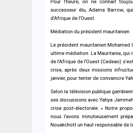
Pour l’heure, on ne connait toujo
ACTUA
Décè
successeur élu, Adama Barrow, qui 
la fa
mour
d’Afrique de l’Ouest.
06/08
Médiation du président mauritanien
ACTUA
Jaxa
Le président mauritanien Mohamed Ou
tenta
ultime médiation. La Mauritanie, qu
point
06/08
de l’Afrique de l’Ouest (Cedeao) s’e
crise, après deux missions infruct
ACTUA
janvier, pour tenter de convaincre Y
Terri
risq
poli
Selon la télévision publique gambien
05/08
ses discussions avec Yahya Jammeh s
crise post-électorale. « Notre prop
ECON
nous l’avons minutieusement prépar
La B
conf
Nouakchott un haut responsable de l
souti