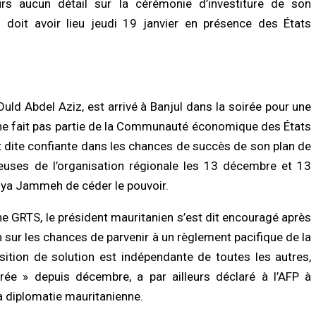
urs aucun détail sur la cérémonie d’investiture de son
LITÉ À LA UNE
ACTUALITÉ À LA UNE
s de Sokhna Mame Amy Mbacké :
Politique : Aminata Touré revendique 
doit avoir lieu jeudi 19 janvier en présence des États
mille du khalife général des
majorité de maires autour du préside
ides frappée par un nouveau deuil
Diomaye Faye
/2026 à 07:07
07/08/2026 à 16:32
LITÉ À LA UNE
ACTUALITÉ À LA UNE
ay : un homme déféré après une
Déclaration de patrimoine : après
ld Abdel Aziz, est arrivé à Banjul dans la soirée pour une
tive de vol à l’arme blanche dans un
l’échéance du 31 juillet, Me Moussa S
i ne fait pas partie de la Communauté économique des États
 multiservice
exige la mise en conformité des
retardataires
/2026 à 07:02
st dite confiante dans les chances de succès de son plan de
07/08/2026 à 16:25
ueuses de l’organisation régionale les 13 décembre et 13
LITÉ À LA UNE
ahya Jammeh de céder le pouvoir.
ACTUALITÉ À LA UNE
toriales 2027 : le FDR alerte sur un
ue de report et réclame un dialogue
Gamou 2026 : Tivaouane mise sur le
tique en urgence
Tawhid pour consolider la fraternité
ne GRTS, le président mauritanien s’est dit encouragé après
/2026 à 18:58
07/08/2026 à 11:36
ur les chances de parvenir à un règlement pacifique de la
osition de solution est indépendante de toutes les autres,
OMIE
SOCIÉTÉ
ée » depuis décembre, a par ailleurs déclaré à l’AFP à
anque mondiale réaffirme sa
Sécurité à Tilène : 25 personnes
iance au Sénégal avec un important
déférées après une descente musclé
a diplomatie mauritanienne.
en budgétaire et financier
de la Police