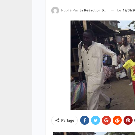
Le
19/01/2
Publié Par
La Rédaction De La SenTV.info
Partage