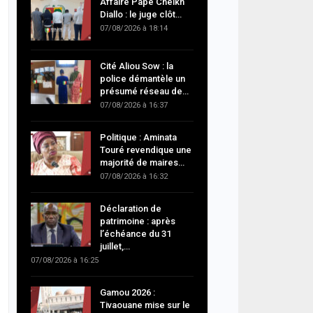
Affaire Pape Cheikh
Diallo : le juge clôt…
07/08/2026 à 18:14
Cité Aliou Sow : la
police démantèle un
présumé réseau de…
07/08/2026 à 16:37
Politique : Aminata
Touré revendique une
majorité de maires…
07/08/2026 à 16:32
Déclaration de
patrimoine : après
l’échéance du 31
juillet,…
07/08/2026 à 16:25
Gamou 2026 :
Tivaouane mise sur le