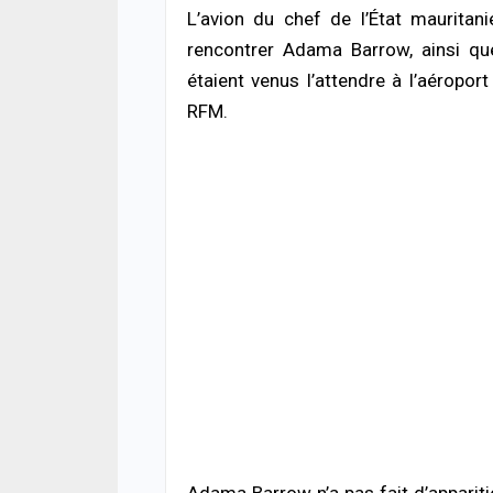
05/08
L’avion du chef de l’État mauritan
rencontrer Adama Barrow, ainsi que
ACTUA
étaient venus l’attendre à l’aéroport
Offen
chro
RFM.
cond
ferm
05/08
ACTUA
Respe
minis
méth
05/08