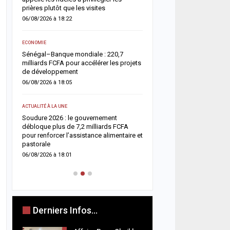
05/08/2026 à 18:45
prières plutôt que les visites
06/08/2026 à 18:22
ACTUALITÉ À LA UNE
e
Offense au chef de l’État 
ECONOMIE
chroniqueurs de Feeñal D
Sénégal–Banque mondiale : 220,7
condamnés à des peines
milliards FCFA pour accélérer les projets
ferme
de développement
05/08/2026 à 16:13
06/08/2026 à 18:05
ACTUALITÉ À LA UNE
ACTUALITÉ À LA UNE
Respect de la dignité des
ix
Soudure 2026 : le gouvernement
ministère de la Justice r
es
débloque plus de 7,2 milliards FCFA
méthodes de fouille
pour renforcer l’assistance alimentaire et
05/08/2026 à 13:23
pastorale
06/08/2026 à 18:01
Derniers Infos...