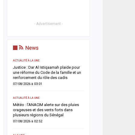
- Advertisement -
News
ACTUALITÉ À LA UNE
ACTUALITÉ À LA UNE
t
Justice : Dar Al Istiqaamah plaide pour
HLM Biscuiterie : un hom
une réforme du Code de la famille et un
l’abattage clandestin d’u
renforcement du rôle des cadis
police déjoue une tentat
07/08/2026 à 03:01
06/08/2026 à 17:57
ACTUALITÉ À LA UNE
SANTÉ
un
Météo : l’ANACIM alerte sur des pluies
Urgence sanitaire : les 
 un
orageuses et des vents forts dans
s’effondrent, le CNTS la
plusieurs régions du Sénégal
donneurs
07/08/2026 à 02:52
06/08/2026 à 07:15