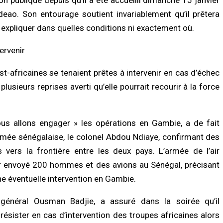
n publique depuis qu’il a été accueilli dimanche 15 janvier
eao. Son entourage soutient invariablement qu’il prêtera
expliquer dans quelles conditions ni exactement où.
ervenir
t-africaines se tenaient prêtes à intervenir en cas d’échec
lusieurs reprises averti qu’elle pourrait recourir à la force
nous allons engager » les opérations en Gambie, a de fait
’armée sénégalaise, le colonel Abdou Ndiaye, confirmant des
ers la frontière entre les deux pays. L’armée de l’air
r envoyé 200 hommes et des avions au Sénégal, précisant
ne éventuelle intervention en Gambie.
 général Ousman Badjie, a assuré dans la soirée qu’il
ésister en cas d’intervention des troupes africaines alors