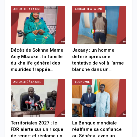
ACTUALITÉ À LA UNE
ACTUALITÉ À LA UNE
Décès de Sokhna Mame
Jaxaay : un homme
Amy Mbacké : la famille
déféré après une
du khalife général des
tentative de vol à l’arme
mourides frappée…
blanche dans un…
ACTUALITÉ À LA UNE
ECONOMIE
Territoriales 2027 : le
La Banque mondiale
FDR alerte sur un risque
réaffirme sa confiance
de report et réclame un
au Sénégal avec un