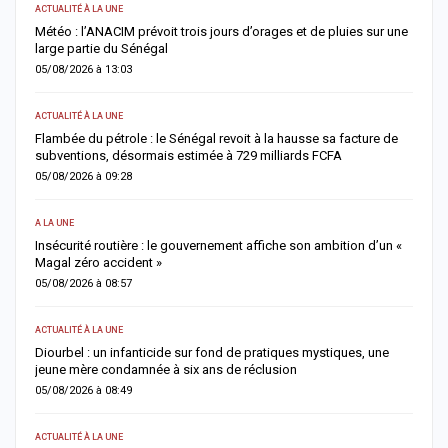
TUALITÉ À LA UNE
ACTUALITÉ À
étéo : l’ANACIM prévoit trois jours d’orages et de pluies sur une
Cybercrim
arge partie du Sénégal
cybercrim
5/08/2026 à 13:03
04/08/2026
TUALITÉ À LA UNE
ACTUALITÉ À
lambée du pétrole : le Sénégal revoit à la hausse sa facture de
Jaxaay : 
ubventions, désormais estimée à 729 milliards FCFA
une enqu
5/08/2026 à 09:28
04/08/2026
LA UNE
ACTUALITÉ À
nsécurité routière : le gouvernement affiche son ambition d’un «
Rufisque-
agal zéro accident »
pour chan
5/08/2026 à 08:57
04/08/2026
TUALITÉ À LA UNE
SOCIÉTÉ
iourbel : un infanticide sur fond de pratiques mystiques, une
Rebeuss :
eune mère condamnée à six ans de réclusion
surpeuplé
5/08/2026 à 08:49
04/08/2026
TUALITÉ À LA UNE
ACTUALITÉ À