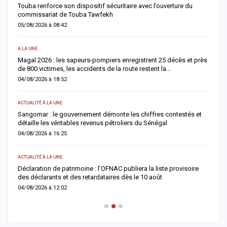
ouba renforce son dispositif sécuritaire avec l’ouverture du
Absentéi
ommissariat de Touba Tawfekh
179 agent
5/08/2026 à 08:42
04/08/2026
LA UNE
SOCIÉTÉ
agal 2026 : les sapeurs-pompiers enregistrent 25 décès et près
Retour du
e 800 victimes, les accidents de la route restent la…
et 685 vic
4/08/2026 à 18:52
03/08/2026
TUALITÉ À LA UNE
ACTUALITÉ À
angomar : le gouvernement démonte les chiffres contestés et
Magal 202
étaille les véritables revenus pétroliers du Sénégal
et réaffi
4/08/2026 à 16:25
03/08/2026
TUALITÉ À LA UNE
SOCIÉTÉ
éclaration de patrimoine : l’OFNAC publiera la liste provisoire
Cérémonie
es déclarants et des retardataires dès le 10 août
un monde 
4/08/2026 à 12:02
03/08/2026