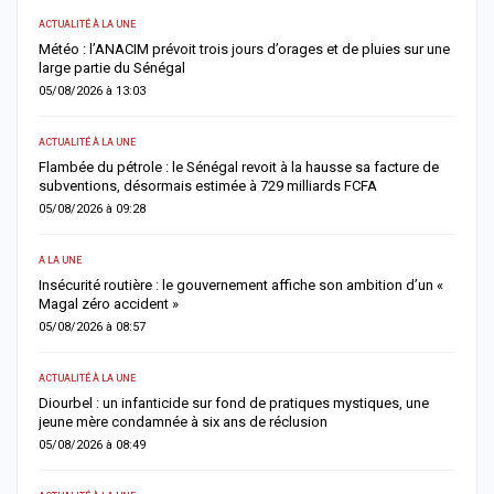
ACTUALITÉ À LA UNE
AC
Météo : l’ANACIM prévoit trois jours d’orages et de pluies sur une
C
large partie du Sénégal
c
05/08/2026 à 13:03
0
ACTUALITÉ À LA UNE
AC
Flambée du pétrole : le Sénégal revoit à la hausse sa facture de
J
subventions, désormais estimée à 729 milliards FCFA
u
05/08/2026 à 09:28
0
A LA UNE
AC
Insécurité routière : le gouvernement affiche son ambition d’un «
R
Magal zéro accident »
p
05/08/2026 à 08:57
0
ACTUALITÉ À LA UNE
S
me
Diourbel : un infanticide sur fond de pratiques mystiques, une
R
jeune mère condamnée à six ans de réclusion
s
05/08/2026 à 08:49
0