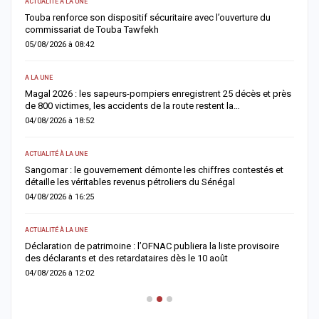
ACTUALITÉ À LA UNE
AC
Touba renforce son dispositif sécuritaire avec l’ouverture du
A
commissariat de Touba Tawfekh
1
05/08/2026 à 08:42
0
A LA UNE
S
Magal 2026 : les sapeurs-pompiers enregistrent 25 décès et près
R
de 800 victimes, les accidents de la route restent la…
e
04/08/2026 à 18:52
0
ACTUALITÉ À LA UNE
AC
Sangomar : le gouvernement démonte les chiffres contestés et
M
détaille les véritables revenus pétroliers du Sénégal
e
04/08/2026 à 16:25
0
ACTUALITÉ À LA UNE
S
Déclaration de patrimoine : l’OFNAC publiera la liste provisoire
C
des déclarants et des retardataires dès le 10 août
u
04/08/2026 à 12:02
0