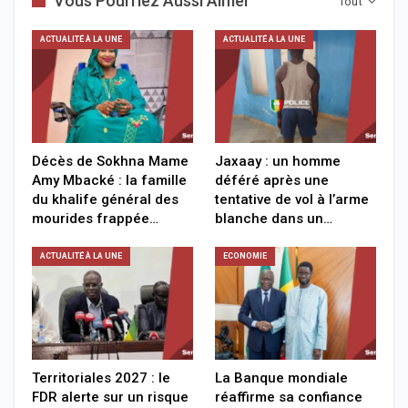
Vous Pourriez Aussi Aimer
Tout
ACTUALITÉ À LA UNE
ACTUALITÉ À LA UNE
Décès de Sokhna Mame
Jaxaay : un homme
Amy Mbacké : la famille
déféré après une
du khalife général des
tentative de vol à l’arme
mourides frappée…
blanche dans un…
ACTUALITÉ À LA UNE
ECONOMIE
Territoriales 2027 : le
La Banque mondiale
FDR alerte sur un risque
réaffirme sa confiance