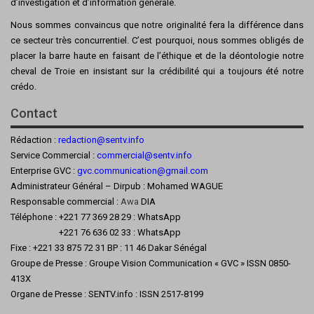
d’investigation et d’information générale.
Nous sommes convaincus que notre originalité fera la différence dans
ce secteur très concurrentiel. C’est pourquoi, nous sommes obligés de
placer la barre haute en faisant de l’éthique et de la déontologie notre
cheval de Troie en insistant sur la crédibilité qui a toujours été notre
crédo.
Contact
Rédaction :
redaction@sentv.info
Service Commercial :
commercial@sentv.
info
Enterprise GVC :
gvc.communication@gmail.com
Administrateur Général – Dirpub : Mohamed WAGUE
Responsable commercial :
Awa
DIA
Téléphone : +221 77 369 28 29 : WhatsApp
+221 76 636 02 33 : WhatsApp
Fixe : +221 33 875 72 31 BP : 11 46 Dakar Sénégal
Groupe de Presse : Groupe Vision Communication « GVC » ISSN 0850-
413X
Organe de Presse : SENTV.info : ISSN 2517-8199