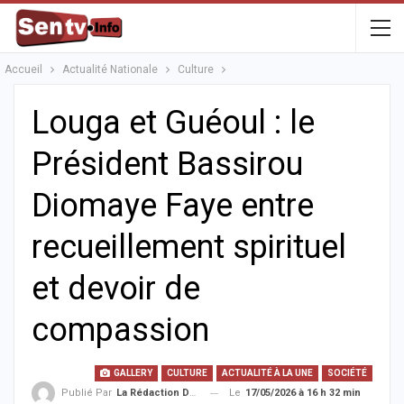
Accueil
Actualité Nationale
Culture
Louga et Guéoul : le
Président Bassirou
Diomaye Faye entre
recueillement spirituel
et devoir de
compassion
GALLERY
CULTURE
ACTUALITÉ À LA UNE
SOCIÉTÉ
Le
17/05/2026 à 16 h 32 min
Publié Par
La Rédaction De La SenTV.info