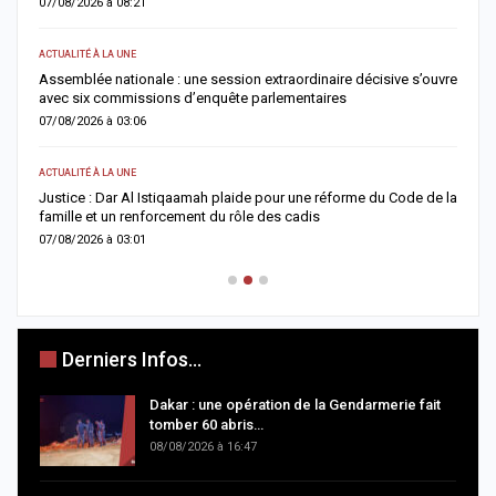
07/08/2026 à 08:21
0
ACTUALITÉ À LA UNE
AC
Assemblée nationale : une session extraordinaire décisive s’ouvre
S
avec six commissions d’enquête parlementaires
F
07/08/2026 à 03:06
0
ACTUALITÉ À LA UNE
AC
Justice : Dar Al Istiqaamah plaide pour une réforme du Code de la
H
famille et un renforcement du rôle des cadis
d
07/08/2026 à 03:01
0
Derniers Infos...
Dakar : une opération de la Gendarmerie fait
tomber 60 abris…
08/08/2026 à 16:47