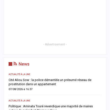
- Advertisement -
News
ACTUALITÉ À LA UNE
AC
Cité Aliou Sow : la police démantèle un présumé réseau de
M
prostitution dans un appartement
f
07/08/2026 à 16:37
0
ACTUALITÉ À LA UNE
A 
Politique : Aminata Touré revendique une majorité de maires
F