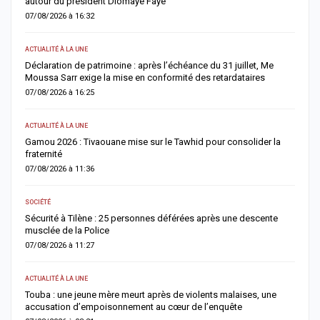
autour du président Diomaye Faye
n
07/08/2026 à 16:32
0
ACTUALITÉ À LA UNE
AC
Déclaration de patrimoine : après l’échéance du 31 juillet, Me
M
Moussa Sarr exige la mise en conformité des retardataires
n
07/08/2026 à 16:25
0
ACTUALITÉ À LA UNE
A 
Gamou 2026 : Tivaouane mise sur le Tawhid pour consolider la
G
fraternité
m
07/08/2026 à 11:36
0
SOCIÉTÉ
AC
Sécurité à Tilène : 25 personnes déférées après une descente
D
musclée de la Police
l
07/08/2026 à 11:27
0
ACTUALITÉ À LA UNE
E
Touba : une jeune mère meurt après de violents malaises, une
S
accusation d’empoisonnement au cœur de l’enquête
l