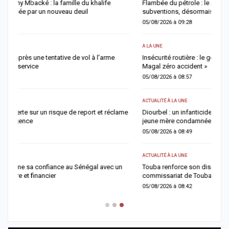
Flambée du pétrole : le Sénégal revoit à la hausse sa facture de
F
subventions, désormais estimée à 729 milliards FCFA
n
05/08/2026 à 09:28
0
A LA UNE
AC
Insécurité routière : le gouvernement affiche son ambition d’un «
M
Magal zéro accident »
n
05/08/2026 à 08:57
0
ACTUALITÉ À LA UNE
A 
me
Diourbel : un infanticide sur fond de pratiques mystiques, une
G
jeune mère condamnée à six ans de réclusion
m
05/08/2026 à 08:49
0
ACTUALITÉ À LA UNE
AC
Touba renforce son dispositif sécuritaire avec l’ouverture du
D
commissariat de Touba Tawfekh
l
05/08/2026 à 08:42
0