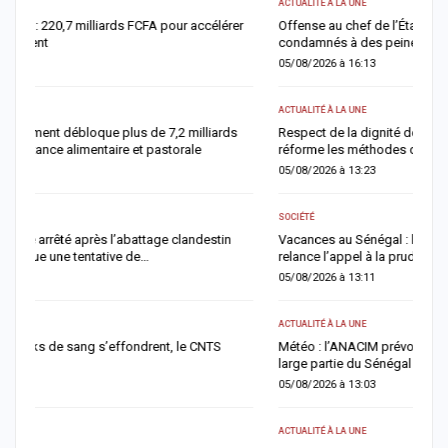
ACTUALITÉ À LA UNE
AC
Offense au chef de l’État : trois chroniqueurs de Feeñal Digital
T
condamnés à des peines de prison ferme
a
05/08/2026 à 16:13
0
ACTUALITÉ À LA UNE
AC
Respect de la dignité des détenus : le ministère de la Justice
A
réforme les méthodes de fouille
a
05/08/2026 à 13:23
0
SOCIÉTÉ
AC
Vacances au Sénégal : la recrudescence des noyades en mer
J
relance l’appel à la prudence
f
05/08/2026 à 13:11
0
ACTUALITÉ À LA UNE
AC
Météo : l’ANACIM prévoit trois jours d’orages et de pluies sur une
M
large partie du Sénégal
f
05/08/2026 à 13:03
0
ACTUALITÉ À LA UNE
A 