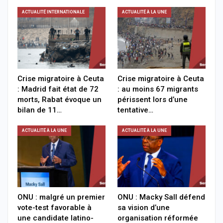
ACTUALITÉ INTERNATIONALE
ACTUALITÉ À LA UNE
Crise migratoire à Ceuta
Crise migratoire à Ceuta
: Madrid fait état de 72
: au moins 67 migrants
morts, Rabat évoque un
périssent lors d’une
bilan de 11…
tentative…
ACTUALITÉ À LA UNE
ACTUALITÉ À LA UNE
ONU : malgré un premier
ONU : Macky Sall défend
vote-test favorable à
sa vision d’une
une candidate latino-
organisation réformée