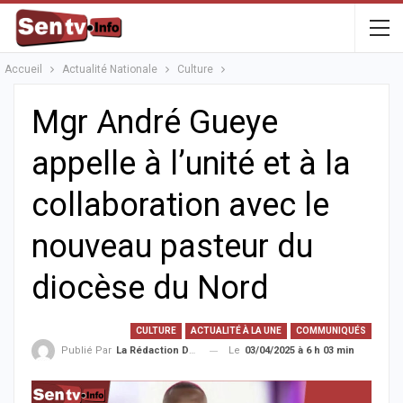
Accueil
Actualité Nationale
Culture
Mgr André Gueye
appelle à l’unité et à la
collaboration avec le
nouveau pasteur du
diocèse du Nord
CULTURE
ACTUALITÉ À LA UNE
COMMUNIQUÉS
Le
03/04/2025 à 6 h 03 min
Publié Par
La Rédaction De La SenTV.info