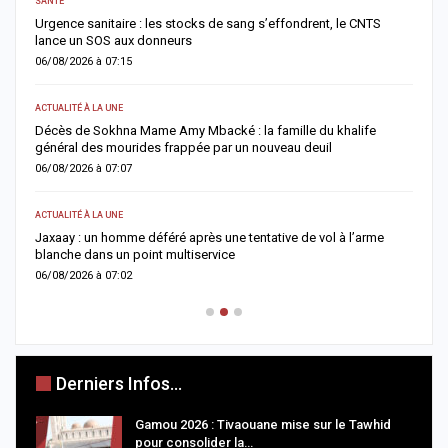
SANTÉ
AC
Urgence sanitaire : les stocks de sang s’effondrent, le CNTS
M
lance un SOS aux donneurs
l
06/08/2026 à 07:15
0
ACTUALITÉ À LA UNE
AC
Décès de Sokhna Mame Amy Mbacké : la famille du khalife
F
général des mourides frappée par un nouveau deuil
s
06/08/2026 à 07:07
0
ACTUALITÉ À LA UNE
A 
Jaxaay : un homme déféré après une tentative de vol à l’arme
I
blanche dans un point multiservice
M
06/08/2026 à 07:02
0
Derniers Infos...
Gamou 2026 : Tivaouane mise sur le Tawhid
pour consolider la…