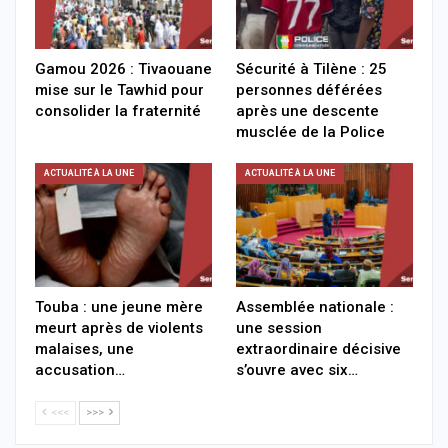
Gamou 2026 : Tivaouane
Sécurité à Tilène : 25
mise sur le Tawhid pour
personnes déférées
consolider la fraternité
après une descente
musclée de la Police
ACTUALITÉ À LA UNE
ACTUALITÉ À LA UNE
Touba : une jeune mère
Assemblée nationale :
meurt après de violents
une session
malaises, une
extraordinaire décisive
accusation…
s’ouvre avec six…
<<<
>>>