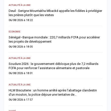
ACTUALITÉ À LA UNE
E
Deuil : Serigne Mountakha Mbacké appelle les fidèles à privilégier
L
les prières plutôt que les visites
i
06/08/2026 à 18:22
0
ECONOMIE
AC
Sénégal–Banque mondiale : 220,7 milliards FCFA pour accélérer
O
les projets de développement
c
06/08/2026 à 18:05
0
ACTUALITÉ À LA UNE
AC
re
Soudure 2026 : le gouvernement débloque plus de 7,2 milliards
R
FCFA pour renforcer l’assistance alimentaire et pastorale
r
06/08/2026 à 18:01
0
ACTUALITÉ À LA UNE
S
la
HLM Biscuiterie : un homme arrêté après l’abattage clandestin
V
d’un mouton, la police déjoue une tentative de…
r
06/08/2026 à 17:57
0