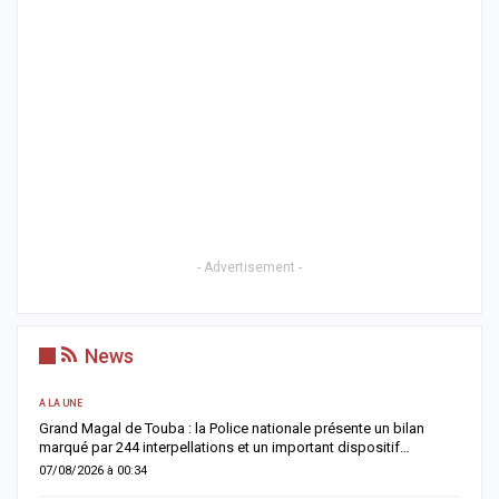
- Advertisement -
News
A LA UNE
AC
Grand Magal de Touba : la Police nationale présente un bilan
T
marqué par 244 interpellations et un important dispositif…
u
07/08/2026 à 00:34
0