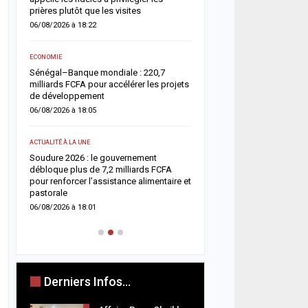
05/08/2026 à 18:45
prières plutôt que les visites
06/08/2026 à 18:22
ACTUALITÉ À LA UNE
e
Offense au chef de l’État 
ECONOMIE
chroniqueurs de Feeñal D
Sénégal–Banque mondiale : 220,7
condamnés à des peines
milliards FCFA pour accélérer les projets
ferme
de développement
05/08/2026 à 16:13
06/08/2026 à 18:05
ACTUALITÉ À LA UNE
ACTUALITÉ À LA UNE
Respect de la dignité des
ix
Soudure 2026 : le gouvernement
ministère de la Justice r
es
débloque plus de 7,2 milliards FCFA
méthodes de fouille
pour renforcer l’assistance alimentaire et
05/08/2026 à 13:23
pastorale
06/08/2026 à 18:01
Derniers Infos...