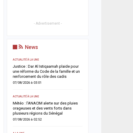
- Advertisement -
News
ACTUALITÉ À LA UNE
ACTUALITÉ À LA UNE
t
Justice : Dar Al Istiqaamah plaide pour
HLM Biscuiterie : un hom
une réforme du Code de la famille et un
l’abattage clandestin d’u
renforcement du rôle des cadis
police déjoue une tentat
07/08/2026 à 03:01
06/08/2026 à 17:57
ACTUALITÉ À LA UNE
SANTÉ
un
Météo : l’ANACIM alerte sur des pluies
Urgence sanitaire : les 
 un
orageuses et des vents forts dans
s’effondrent, le CNTS la
plusieurs régions du Sénégal
donneurs
07/08/2026 à 02:52
06/08/2026 à 07:15