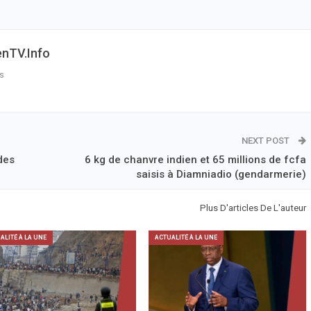
enTV.info
s
NEXT POST
des
6 kg de chanvre indien et 65 millions de fcfa
saisis à Diamniadio (gendarmerie)
Plus D'articles De L'auteur
ALITÉ À LA UNE
ACTUALITÉ À LA UNE