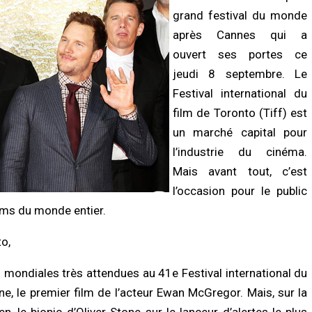
grand festival du monde
après Cannes qui a
ouvert ses portes ce
jeudi 8 septembre. Le
Festival international du
film de Toronto (Tiff) est
un marché capital pour
LITÉ À LA UNE
A LA UNE
l’industrie du cinéma.
Biscuiterie : un homme arrêté après
Affaire Pape Cheikh Diallo : le juge clô
attage clandestin d’un mouton, la
l’instruction, prononce plusieurs non-
Mais avant tout, c’est
ce déjoue une tentative de…
lieux et renvoie des prévenus…
l’occasion pour le public
/2026 à 17:57
07/08/2026 à 18:14
lms du monde entier.
É
ACTUALITÉ À LA UNE
o,
nce sanitaire : les stocks de sang
Cité Aliou Sow : la police démantèle 
fondrent, le CNTS lance un SOS aux
présumé réseau de prostitution dans
eurs
appartement
 mondiales très attendues au 41e Festival international du
/2026 à 07:15
07/08/2026 à 16:37
ne, le premier film de l’acteur Ewan McGregor. Mais, sur la