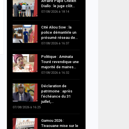
Affaire Pape Cheikh
Diallo : le juge clôt…
07/08/2026 à 18:14
Cité Aliou Sow : la
police démantèle un
présumé réseau de…
07/08/2026 à 16:37
Politique : Aminata
Touré revendique une
majorité de maires…
07/08/2026 à 16:32
Déclaration de
patrimoine : après
l’échéance du 31
juillet,…
07/08/2026 à 16:25
Gamou 2026 :
Tivaouane mise sur le