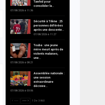
Tawhid pour
consolider la…
07/08/2026 à 11:36
Sécurité à Tilène : 25
personnes déférées
après une descente…
07/08/2026 à 11:27
Touba : une jeune
mère meurt après de
violents malaises,
une…
07/08/2026 à 08:21
Assemblée nationale :
une session
extraordinaire
décisive…
07/08/2026 à 03:06
<<<
>>>
1 De 3 860