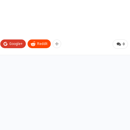
Google+
ReddIt
0