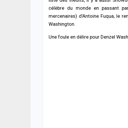
liste des inédits, il y a aussi Snowd
ACTUA
Décè
célèbre du monde en passant par 
la fa
mercenaires) d’Antoine Fuqua, le r
mour
06/08
Washington.
Une foule en délire pour Denzel Was
ACTUA
Jaxa
tenta
point
06/08
ACTUA
Terri
risq
poli
05/08
ECON
La B
conf
souti