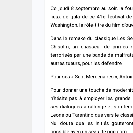
05/08
Ce jeudi 8 septembre au soir, la fo
ACTUA
lieux de gala de ce 41e festival de
Offen
Washington, le rôle-titre du film d’ou
chro
cond
ferm
Dans le remake du classique Les Se
05/08
Chisolm, un chasseur de primes r
terrorisés par une bande de malfrat
ACTUA
autres tueurs, pour les défendre.
Respe
minis
méth
Pour ses « Sept Mercenaires », Anto
05/08
Pour donner une touche de modernité
n’hésite pas à employer les grand
ses dialogues à rallonge et son temp
Leone ou Tarantino que vers le classic
Nul doute que les initiés gouteron
possible avec un seau de pop corn.