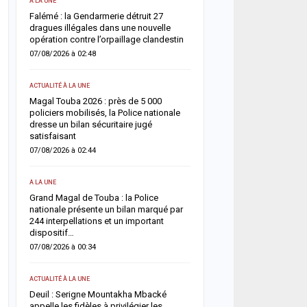
A LA UNE
ACTUALITÉ À LA UNE
une
Falémé : la Gendarmerie détruit 27
Décès de Sokhna Mame 
nt
dragues illégales dans une nouvelle
la famille du khalife géné
opération contre l’orpaillage clandestin
mourides frappée par un
07/08/2026 à 02:48
06/08/2026 à 07:07
ACTUALITÉ À LA UNE
ACTUALITÉ À LA UNE
Magal Touba 2026 : près de 5 000
Jaxaay : un homme défér
arr
policiers mobilisés, la Police nationale
tentative de vol à l’arme
dresse un bilan sécuritaire jugé
point multiservice
satisfaisant
06/08/2026 à 07:02
07/08/2026 à 02:44
ACTUALITÉ À LA UNE
A LA UNE
Territoriales 2027 : le FDR
Grand Magal de Touba : la Police
risque de report et récl
nationale présente un bilan marqué par
politique en urgence
244 interpellations et un important
05/08/2026 à 18:58
dispositif…
07/08/2026 à 00:34
ECONOMIE
La Banque mondiale réaf
ACTUALITÉ À LA UNE
e
confiance au Sénégal av
Deuil : Serigne Mountakha Mbacké
soutien budgétaire et fin
appelle les fidèles à privilégier les