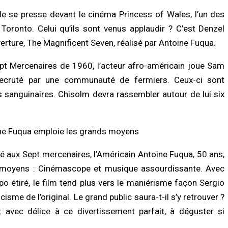
/2026 à 18:45
07/08/2026 à 11:27
ule se presse devant le cinéma Princess of Wales, l’un des
LITÉ À LA UNE
ACTUALITÉ À LA UNE
 Toronto. Celui qu’ils sont venus applaudir ? C’est Denzel
se au chef de l’État : trois
Touba : une jeune mère meurt après d
verture, The Magnificent Seven, réalisé par Antoine Fuqua.
niqueurs de Feeñal Digital
violents malaises, une accusation
amnés à des peines de prison
d’empoisonnement au cœur de
e
l’enquête
pt Mercenaires de 1960, l’acteur afro-américain joue Sam
/2026 à 16:13
07/08/2026 à 08:21
ecruté par une communauté de fermiers. Ceux-ci sont
s sanguinaires. Chisolm devra rassembler autour de lui six
LITÉ À LA UNE
ACTUALITÉ À LA UNE
ct de la dignité des détenus : le
Assemblée nationale : une session
tère de la Justice réforme les
extraordinaire décisive s’ouvre avec s
odes de fouille
commissions d’enquête parlementair
ine Fuqua emploie les grands moyens
/2026 à 13:23
07/08/2026 à 03:06
 aux Sept mercenaires, l’Américain Antoine Fuqua, 50 ans,
s moyens : Cinémascope et musique assourdissante. Avec
o étiré, le film tend plus vers le maniérisme façon Sergio
isme de l’original. Le grand public saura-t-il s’y retrouver ?
t avec délice à ce divertissement parfait, à déguster si