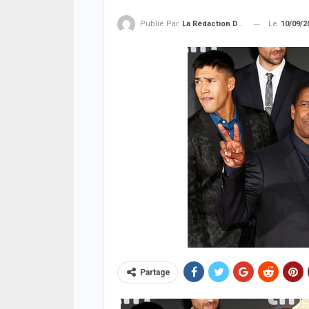
Le
10/09/2
Publié Par
La Rédaction De La SenTV.info
Partage