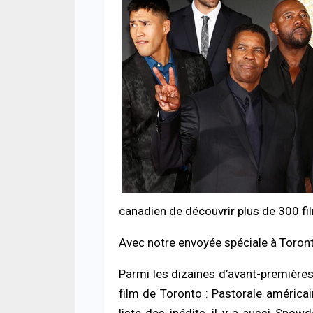
ACTUA
HLM 
l’ab
poli
06/08
canadien de découvrir plus de 300 fi
SANT
Avec notre envoyée spéciale à Toront
Urge
s’ef
donn
Parmi les dizaines d’avant-premières
06/08
film de Toronto : Pastorale américai